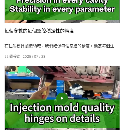
每個參數的每個空腔穩定性的精度
在註射模具製造領域，我們確保每個空腔的精度，穩定每個注入
參數，保持良好的質量，並希望獲得市場聲譽和與客戶的長期合
52
觀看數
2025
07
28
作。我們始終遵守精確和效率的原始願望，旨在為您帶來最令人
滿意的合作經驗。