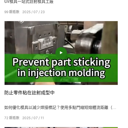
GV模具一站式註射模具工廠
99
觀看數
2025
07
23
防止零件粘在註射成型中
如何優化模具以減少焊接標記？使用多點門縮短熔體流距離（門
重建）；使用梯形或圓形橫截面跑步者來降低流量阻力和熱量損
72
觀看數
2025
07
11
失（跑步者優化）；在深腔模具中添加排氣插入物，以避免在焊