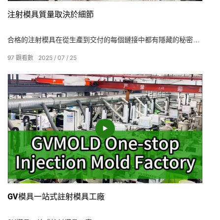
注射模具質量取決於細節
合格的注射模具在從生產到交付的每個鏈接中都有隱藏的秘密。
尺寸準確性，表面質量，成型效果，使用壽命，每個細節都與黴
97
觀看數
2025
07
25
菌質量有關。 如果接受不好，它將延遲生產並增加交貨後的成
本！選擇GV模具以幫助您準確控制每個模具的質量！
GV模具一站式註射模具工廠