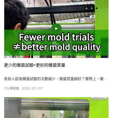
接標記處的空氣夾帶（排氣設計）；將加熱板放在焊接標記可能
會延長熔體時間的地方。
更少的黴菌試驗≠更好的黴菌質量
有些人認為黴菌試驗的次數越少，黴菌質量越好？實際上，黴菌
試驗的實際價值是發現黴菌設計缺陷並調整注射成型參數。 通過
115
觀看數
2025
07
07
黴菌試驗，可以暴露於諸如產品收縮，閃光和尺寸偏差之類的潛
在問題，以避免在批量生產過程中損失。 黴菌試驗的關鍵不是
“更少的試驗”，而是“一個試驗解決一個問題”。