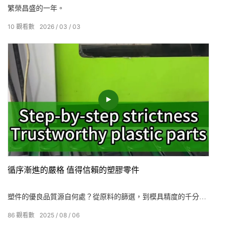
繁榮昌盛的一年。
10
觀看數
2026
03
03
循序漸進的嚴格 值得信賴的塑膠零件
塑件的優良品質源自何處？從原料的篩選，到模具精度的千分尺
校準；從注塑參數的反覆調試，到成品的嚴格檢測。 步步嚴格，
86
觀看數
2025
08
06
才是不失信的關鍵。