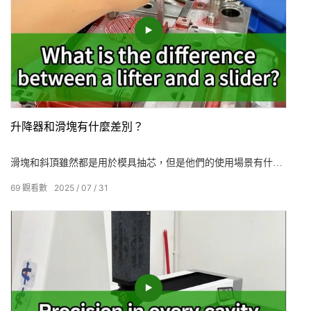
升降器和滑塊有什麼差別？
滑塊和斜頂雖然都是用於模具抽芯，但是他們的使用場景有什麼
差別呢？
69
觀看數
2025
07
31
塑膠件外側有倒扣，尤其是倒扣較深、面積較大的？滑塊可以幫
到您！內側有倒扣，間隙較小、倒扣較淺？斜頂更勝一籌！