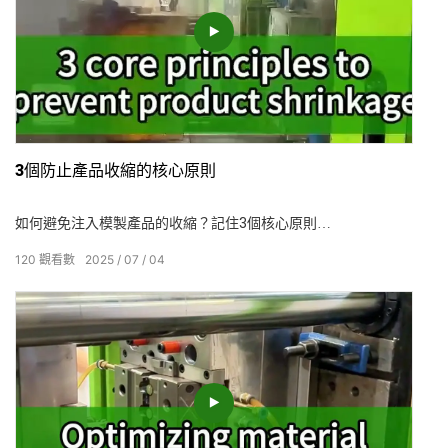
3個防止產品收縮的核心原則
如何避免注入模製產品的收縮？記住3個核心原則
1. 壓力應“硬”：足夠的壓力和時間是抵消收縮的關鍵。
120
觀看數
2025
07
04
2. 壁厚應為“偶數”：均勻的壁厚設計減少了來自來源的收縮差
異。
3. 冷卻應為“快速”：快速和均勻的冷卻可以鞏固表面並限制內部
收縮變形。