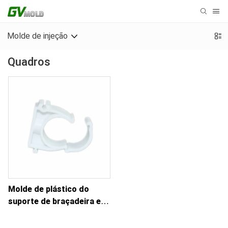
Molde de injeção
Quadros
Molde de plástico do
suporte de braçadeira em
U para tubo de tubulação
de água