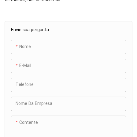
produção de moldes de injeção
de alta precisão para peças
plásticas de roteadores.
Envie sua pergunta
Nossos moldes são
confeccionados com materiais
de alta qualidade e técnicas
Nome
avançadas, garantindo
durabilidade e precisão
E-Mail
excepcionais. Cada molde é
projetado para fornecer peças
de roteador consistentes e de
Telefone
alta qualidade, atendendo aos
rigorosos padrões da indústria.
Nome Da Empresa
Confie em nós para obter
soluções confiáveis, eficientes
e econômicas que melhoram o
Contente
desempenho e a longevidade