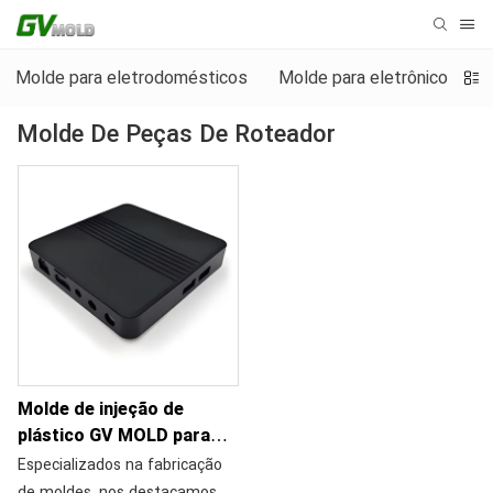
Molde para eletrodomésticos
Molde para eletrônicos de
Molde De Peças De Roteador
Molde de injeção de
plástico GV MOLD para
peças plásticas de
Especializados na fabricação
roteador
de moldes, nos destacamos na