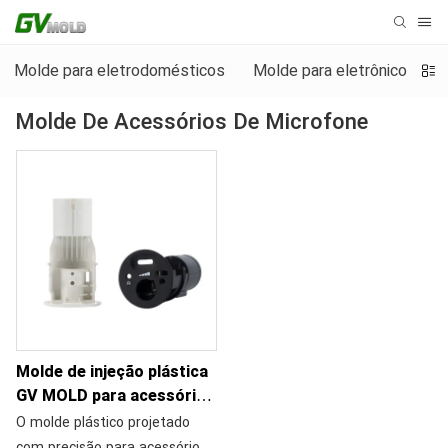
Molde para eletrodomésticos
Molde para eletrônicos de
Molde De Acessórios De Microfone
Molde de injeção plástica
GV MOLD para acessórios
de microfone
O molde plástico projetado
com precisão para acessórios