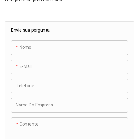
de microfone é crucial na
indústria de moldagem por
injeção, permitindo a produção
Envie sua pergunta
em massa de várias peças
plásticas essenciais para
microfones.
Nome
Isso inclui estojos de
microfone resistentes para
E-Mail
proteger componentes
eletrônicos sensíveis e
suportes de microfone
Telefone
duráveis ​​que garantem um
posicionamento estável
Nome Da Empresa
durante a operação.
A incorporação de uma rede
de refrigeração conformada
Contente
no molde para estes