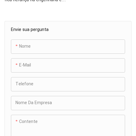
fabricação de moldes para
gabinetes de projetores, bem
como nos intrincados
Envie sua pergunta
processos de moldagem
envolvidos. Nossa proficiência
se estende por uma ampla
Nome
gama de gabinetes de
projetores, abrangendo desde
E-Mail
modelos miniaturizados até
modelos expansivos, cada um
com designs distintos e
Telefone
inovadores.
Os moldes elaborados por
Nome Da Empresa
nossa equipe são projetados
não apenas para atender aos
padrões do setor, mas
Contente
também para estabelecer