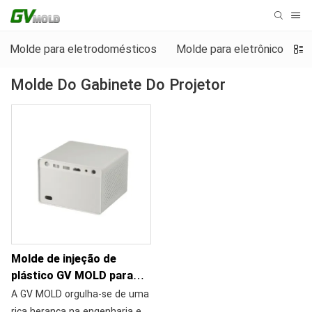
Molde para eletrodomésticos
Molde para eletrônicos de
Molde Do Gabinete Do Projetor
Molde de injeção de
plástico GV MOLD para
gabinete de projetor
A GV MOLD orgulha-se de uma
personalizado
rica herança na engenharia e