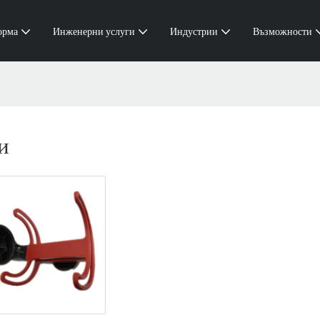
орма
Инженерни услуги
Индустрии
Възможности
и