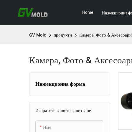
Home
Инжекционна ф
GV Mold
продукти
Камера, Фото & Аксесоари
Камера, Фото & Аксесоар
Инжекционна форма
+
Мухъл за домакински уреди
Изпратете вашето запитване
Форма за потребителска
Калъп за телевизор
+
електроника
Форма за сешоар
Име
+
Индустриална шприцформа
Форма за кутия за