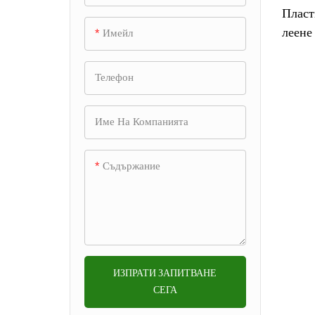
Форма за прахосмукачка
Пласт
зареждане на безжични
+
Автомобилна шприцформа
Форма за принтер
леене
Имейл
слушалки
Форма за метане
пласт
Форма за шприцване на
Форма за принтер 先不要
Калъп за панел на
елект
Форма за аксесоари за
+
Форма за чекмеджета на
Телефон
домакински съдове
автомобилна врата
микрофон
хладилника
Пластмасова форма за
Единична & форма с
зъбни колела
Калъп за автоматично
Мухъл за кофа за боклук
Форма за корпус на камера
Име На Компанията
Форма за части на фреза
множество кухини
осветление
Форма за морски тласкачи
Форма за шприцване на
Форма за корпус на
Форма за горещ канал
Форма за чистачки на
кана за кафе
Съдържание
проектор
Форма за част от вендинг
предното стъкло
2K мухъл
машина
Шприцформа за
Форма за лещи от PMMA
Калъп за автомобилни
чекмеджета
Прецизна форма
Форма за фитинги за тръби
Мухъл за черупка на мишка
огледала за обратно
Инжекционна форма за
виждане
Мухъл за формоване
части за душ
ИЗПРАТИ ЗАПИТВАНЕ
Калъп за автомобилна
Поставете плесен
СЕГА
Форма за стенен рафт за
интериорна облицовка
съхранение