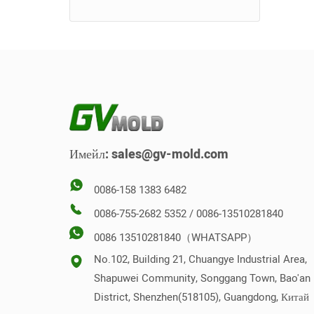
Развиване на мухъл
Форма за тоалетна седалка
Стекова форма
Обратна форма
Вертикална форма
Имейл:
sales@gv-mold.com
0086-158 1383 6482
0086-755-2682 5352 / 0086-13510281840
0086 13510281840（WHATSAPP）
No.102, Building 21, Chuangye Industrial Area,
Shapuwei Community, Songgang Town, Bao'an
District, Shenzhen(518105), Guangdong, Китай