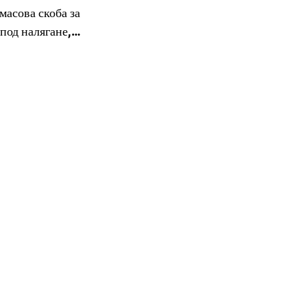
масова скоба за
 под налягане,
масови стелажи за
ронни части