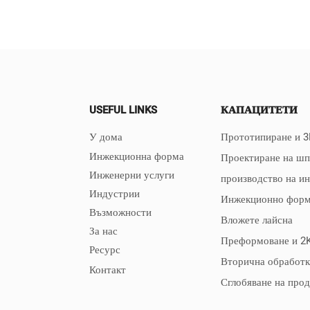
USEFUL LINKS
КАПАЦИТЕТИ
У дома
Прототипиране и 3
Инжекционна форма
Проектиране на ш
Инженерни услуги
производство на и
Индустрии
Инжекционно форм
Възможности
Вложете лайсна
За нас
Преформоване и 2
Ресурс
Вторична обработк
Контакт
Сглобяване на про