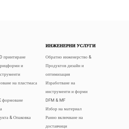
ИНЖЕНЕРНИ УСЛУГИ
D принтиране
Обратно инженерство &
прицформи и
Продуктов дизайн и
нструменти
оптимизация
оване на пластмаса
Изработване на
инструменти и форми
K формоване
DFM & MF
а
Избор на материал
дукта & Опаковка
Ранно включване на
доставчици