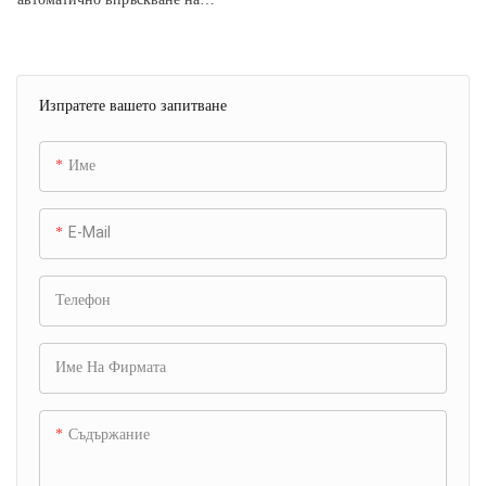
чистачки е усъвършенствана
инструментална система,
използвана в производствения
Изпратете вашето запитване
процес на автомобилни
компоненти, специално
проектирана за масово
Име
производство на чистачки
E-Mail
Телефон
Име На Фирмата
Съдържание