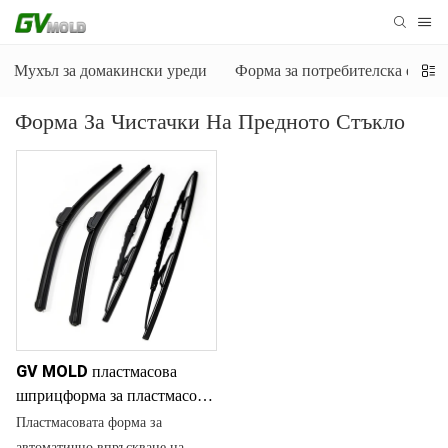
Мухъл за домакински уреди
Форма за потребителска елект
Форма За Чистачки На Предното Стъкло
GV MOLD пластмасова
шприцформа за пластмасови
чистачки за автоматично
Пластмасовата форма за
шприцване
автоматично впръскване на