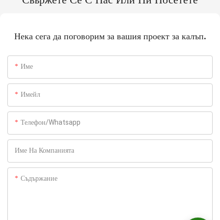
Свържете Се С Нас Или Ни Посетете
Нека сега да поговорим за вашия проект за калъп.
Име
Имейл
Телефон/whatsapp
Име На Компанията
Съдържание