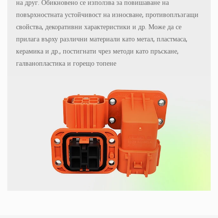
на друг. Обикновено се използва за повишаване на
повърхностната устойчивост на износване, противоплъзгащи
свойства, декоративни характеристики и др. Може да се
прилага върху различни материали като метал, пластмаса,
керамика и др., постигнати чрез методи като пръскане,
галванопластика и горещо топене