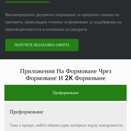
Високопрецизно двуцветно шприцване за прецизно сливане на
цветовете; превъзходни техники за формоване за подобряване на
производителността и естетиката на продукта.
ПОЛУЧЕТЕ НЕЗАБАВНА ОФЕРТА
Приложения На Формоване Чрез
Формоване И 2K Формоване
Преформоване
Преформоване
Това е процес, който обвива един материал върху повърхността