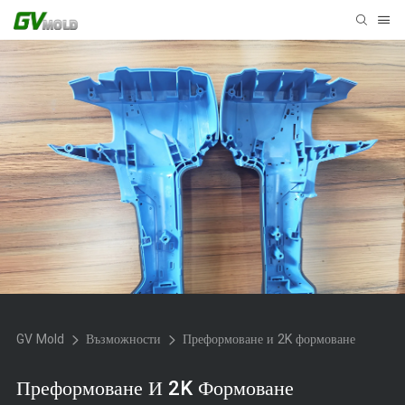
GV Mold
Възможности
Преформоване и 2K формоване
Преформоване И 2K Формоване