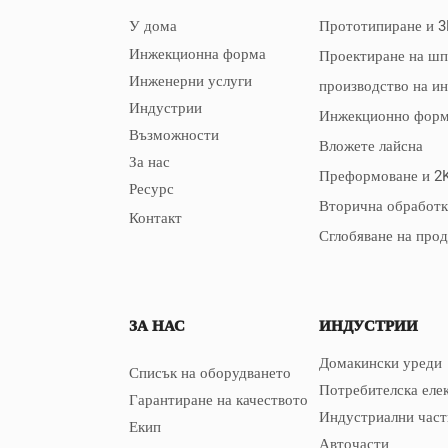
У дома
Прототипиране и 3
Инжекционна форма
Проектиране на ш
Инженерни услуги
производство на и
Индустрии
Инжекционно форм
Възможности
Вложете лайсна
За нас
Преформоване и 2
Ресурс
Вторична обработк
Контакт
Сглобяване на про
ЗА НАС
ИНДУСТРИИ
Домакински уреди
Списък на оборудването
Потребителска еле
Гарантиране на качеството
Индустриални част
Екип
Авточасти