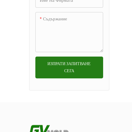
Име На Фирмата
Дизайн
монтаж
Съдържание
различ
повърх
идеале
банята
матриц
детайл
ИЗПРАТИ ЗАПИТВАНЕ
отделе
СЕГА
оптима
тоалет
други 
подобр
и есте
простр