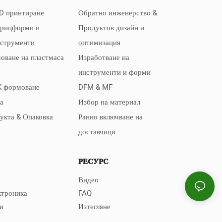
D принтиране
Обратно инженерство &
прицформи и
Продуктов дизайн и
нструменти
оптимизация
оване на пластмаса
Изработване на
инструменти и форми
K формоване
DFM & MF
а
Избор на материал
дукта & Опаковка
Ранно включване на
доставчици
РЕСУРС
Видео
ктроника
FAQ
и
Изтегляне