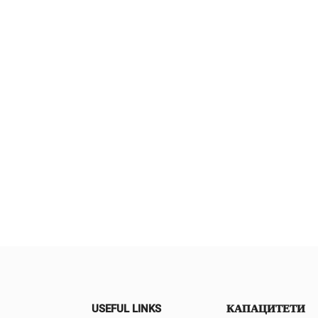
ът позволява лесен
 и стабилност върху
ни стенни
ности, което го прави
н за използване в
. Способността на
ата да произвежда
ни характеристики и
ния гарантира
лно съхранение на
ни принадлежности и
предмети,
явайки организацията
тиката на
анствата в банята
USEFUL LINKS
КАПАЦИТЕТИ