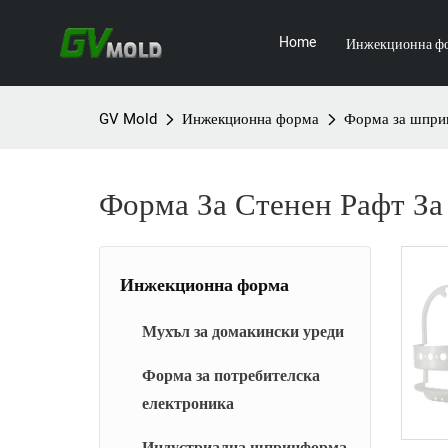
Home
Инжекционна ф
GV Mold
Инжекционна форма
Форма за шприц
Форма За Стенен Рафт За
Инжекционна форма
Мухъл за домакински уреди
Форма за потребителска
електроника
Индустриална шприцформа