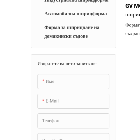
GV MO
Автомобилна шприцформа
шприц
рафт 
Формат
Форма за шприцване на
съхран
домакински съдове
за пре
издръж
решени
Изпратете вашето запитване
Използ
усъвър
Име
леене п
форма 
E-Mail
високо
продук
издръж
Телефон
на изн