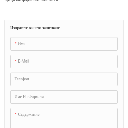
компонент, предназначен за
издръжливост и ергономичен
комфорт. Изработен от
Изпратете вашето запитване
висококачествен материал, той
предлага отлична
топлоустойчивост, осигурявайки
Име
безопасно боравене дори с
горещи течности. Опростеният
E-Mail
дизайн осигурява сигурно
захващане, докато неговата лека
структура добавя удобство, без
Телефон
да прави компромис със
здравината. Идеална за кана за
Име На Фирмата
кафе, тази дръжка съчетава
функционалност и естетическа
привлекателност, което я прави
Съдържание
надежден избор както за