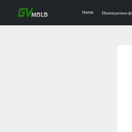
Home
Инжекционна ф