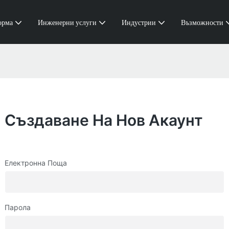
орма
Инженерни услуги
Индустрии
Възможности
Създаване На Нов Акаунт
Електронна Поща
Парола