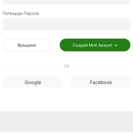
Потвърди Парола
Връщане
Създай Моя Акаунт →
OR
Google
Facebook