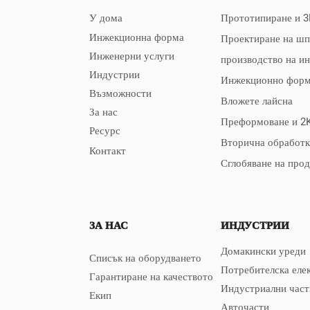
ите характеристики
У дома
Прототипиране и 3
дукта, но също така
Инжекционна форма
Проектиране на ш
тава подобряването
Инженерни услуги
производство на и
ръжливостта на
Индустрии
Инжекционно форм
а и
Възможности
Вложете лайсна
творяването на
За нас
Преформоване и 2
ческите изисквания на
Ресурс
Вторична обработк
та
Контакт
Сглобяване на про
ЗА НАС
ИНДУСТРИИ
Домакински уреди
Списък на оборудването
Потребителска еле
Гарантиране на качеството
Индустриални част
Екип
Авточасти