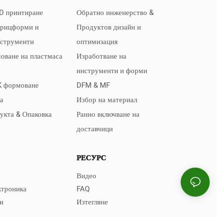
D принтиране
Обратно инженерство &
прицформи и
Продуктов дизайн и
нструменти
оптимизация
оване на пластмаса
Изработване на
инструменти и форми
K формоване
DFM & MF
а
Избор на материал
дукта & Опаковка
Ранно включване на
доставчици
РЕСУРС
Видео
ктроника
FAQ
и
Изтегляне