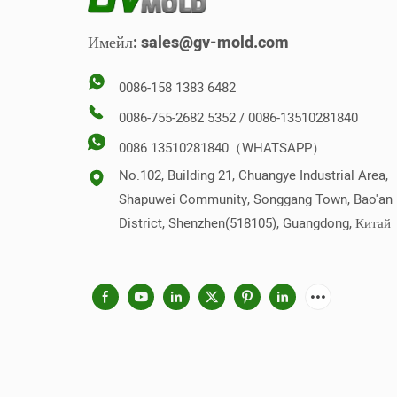
оптичн
Имейл:
sales@gv-mold.com
на про
подчер
0086-158 1383 6482
на изд
формат
0086-755-2682 5352 / 0086-13510281840
удовле
0086 13510281840（WHATSAPP）
естети
No.102, Building 21, Chuangye Industrial Area,
продук
Shapuwei Community, Songgang Town, Bao'an
District, Shenzhen(518105), Guangdong, Китай