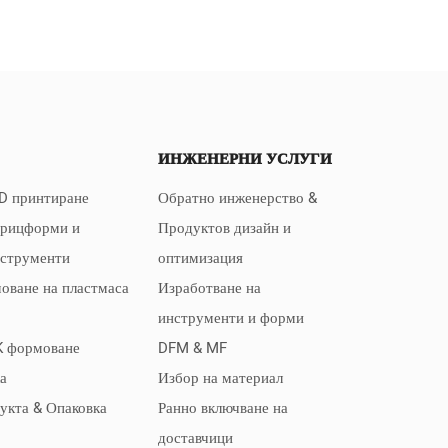
ИНЖЕНЕРНИ УСЛУГИ
D принтиране
Обратно инженерство &
прицформи и
Продуктов дизайн и
нструменти
оптимизация
оване на пластмаса
Изработване на
инструменти и форми
K формоване
DFM & MF
а
Избор на материал
дукта & Опаковка
Ранно включване на
доставчици