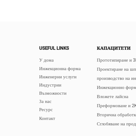
USEFUL LINKS
КАПАЦИТЕТИ
У дома
Прототипиране и 3
Инжекционна форма
Проектиране на ш
Инженерни услуги
производство на и
Индустрии
Инжекционно форм
Възможности
Вложете лайсна
За нас
Преформоване и 2
Ресурс
Вторична обработк
Контакт
Сглобяване на про