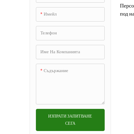
Форма за прахосмукачка
Персо
зареждане на безжични
+
Автомобилна шприцформа
Форма за принтер
под на
Имейл
слушалки
Форма за метане
пласт
Форма за шприцване на
Форма за принтер 先不要
Калъп за панел на
Форма за аксесоари за
+
Форма за чекмеджета на
Телефон
домакински съдове
автомобилна врата
микрофон
хладилника
Пластмасова форма за
Единична & форма с
зъбни колела
Калъп за автоматично
Мухъл за кофа за боклук
Форма за корпус на камера
Име На Компанията
Форма за части на фреза
множество кухини
осветление
Форма за морски тласкачи
Форма за шприцване на
Форма за корпус на
Форма за горещ канал
Форма за чистачки на
кана за кафе
Съдържание
проектор
Форма за част от вендинг
предното стъкло
2K мухъл
машина
Шприцформа за
Форма за лещи от PMMA
Калъп за автомобилни
чекмеджета
Прецизна форма
Форма за фитинги за тръби
Мухъл за черупка на мишка
огледала за обратно
Инжекционна форма за
виждане
Мухъл за формоване
части за душ
ИЗПРАТИ ЗАПИТВАНЕ
Калъп за автомобилна
Поставете плесен
СЕГА
Форма за стенен рафт за
интериорна облицовка
съхранение