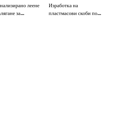
нализирано леене
Изработка на
лягане за
пластмасови скоби по
масова скоба
поръчка