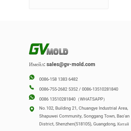
Развиване на мухъл
Форма за тоалетна седалка
Стекова форма
Обратна форма
Вертикална форма
Имейл:
sales@gv-mold.com
0086-158 1383 6482
0086-755-2682 5352 / 0086-13510281840
0086 13510281840（WHATSAPP）
No.102, Building 21, Chuangye Industrial Area,
Shapuwei Community, Songgang Town, Bao'an
District, Shenzhen(518105), Guangdong, Китай