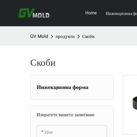
Home
Инжекционна ф
GV Mold
продукти
Скоби
Скоби
Инжекционна форма
+
Мухъл за домакински уреди
Изпратете вашето запитване
Форма за потребителска
Калъп за телевизор
+
електроника
Форма за сешоар
Име
+
Индустриална шприцформа
Форма за кутия за