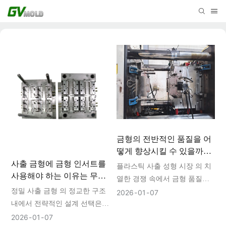
금형의 전반적인 품질을 어
떻게 향상시킬 수 있을까
요?
사출 금형에 금형 인서트를
플라스틱 사출 성형 시장 의 치
사용해야 하는 이유는 무엇
열한 경쟁 속에서 금형 품질은
일까요?
정밀 사출 금형 의 정교한 구조
시장 선두 기업과 그렇지 않은
2026
01
07
내에서 전략적인 설계 선택은
기업을 가르는 결정적인 요소입
금형의 기능, 비용 및 수명에 지
니다. 고품질 사출 금형은 효율
2026
01
07