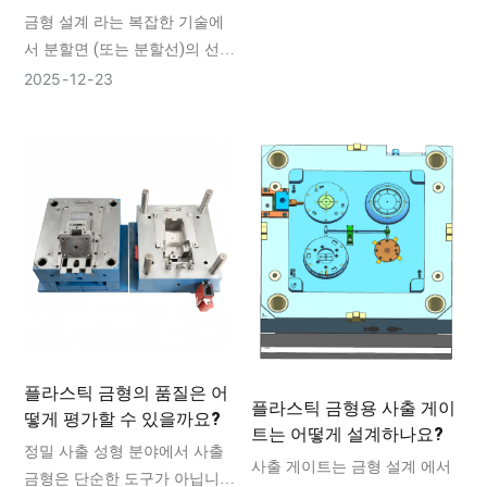
금형 설계 라는 복잡한 기술에
부족하면 조기 마모, 클램핑력
서 분할면 (또는 분할선)의 선택
에 의한 변형, 불량한 부품 표면
만큼 중요한 결정은 거의 없습
마감, 그리고 궁극적으로 금형
2025
12
23
니다. 이 분할면은 사출 금형 의
수명 단축으로 이어지는 치명적
두 부분, 즉 캐비티 와 코어가 만
인 고장 원인이 됩니다.
나고 분리되는 핵심적인 평면입
니다. 분할면의 위치는 부품의
성형 및 배출 방식뿐만 아니라
금형의 복잡성, 비용, 그리고 최
종 플라스틱 부품의 품질에도
영향을 미칩니다.
플라스틱 금형의 품질은 어
플라스틱 금형용 사출 게이
떻게 평가할 수 있을까요?
트는 어떻게 설계하나요?
정밀 사출 성형 분야에서 사출
사출 게이트는 금형 설계 에서
금형은 단순한 도구가 아닙니