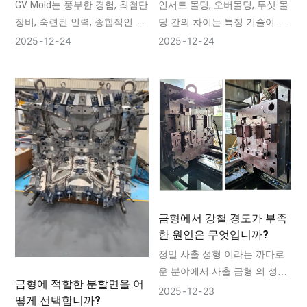
하는 이유는 무엇일까요?
GV Mold는 풍부한 경험, 최첨단
인서트 몰딩, 오버몰딩, 투샷 몰
장비, 숙련된 인력, 종합적인 서
딩 간의 차이는 특정 기술이 보
비스, 완벽한 인증, 국제적인 경
편적으로 더 우수하다기보다는
2025
12
24
2025
12
24
쟁력 및 높은 고객 만족도를 자
프로젝트의 특성에 따라 달라집
랑하는 플라스틱 사출 금형 공
니다.
급업체입니다.
금형에서 강철 경도가 부족
한 원인은 무엇입니까?
정밀 사출 성형 이라는 까다로
운 분야에서 사출 금형 의 성능
금형에 적합한 분할면을 어
과 수명은 금형강의 경도 에 근
2025
12
23
떻게 선택합니까?
본적으로 좌우됩니다. 경도가