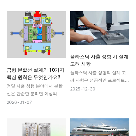
대한 영향을 미칠 수 있습니다.
적인 생산, 일관된 부품 정밀도,
가장 효과적인 설계 전략 중 하
그리고 장기적인 수익성의 초석
나는 금형 인서트 의 사용입니
입니다.GV MOLD 금형 품질은
다.GV MOLD 당사는 금형 설계
단일 속성이 아니라 설계, 재료,
및 제조에 있어 인서트의 적절
제작 기술, 공정 제어를 아우르
한 적용을 핵심 요소로 삼고 있
는 총체적인 시스템으로 정의합
습니다. 이 글에서는 금형 인서
니다. 금형 품질을 향상시키려
트를 사용해야 하는 중요한 이
면 체계적이고 다각적인 전략이
플라스틱 사출 성형 시 설계
유와 인서트가 금형 성능 향상
필요합니다. 이 글에서는 금형
고려 사항
금형 분할선 설계의 10가지
에 기여하는 방식을 살펴봅니
의 전반적인 품질을 향상시키는
플라스틱 사출 성형의 설계 고
핵심 원칙은 무엇인가요?
다.
데 도움이 되는 종합적인 가이
려 사항은 성공적인 프로젝트와
드를 제공합니다.
정밀 사출 성형 분야에서 분할
문제 있는 프로젝트를 가르는
2025
12
30
선은 단순한 분리면 이상의 의
중요한 요소입니다. 벽 두께의
미를 지닙니다. 이는 사출 금형
2026
01
07
균일성, 적절한 드래프트 각도,
과 최종 플라스틱 부품 모두의
전략적인 게이트 위치, 그리고
구조적 무결성, 제조 가능성 및
현실적인 공차는 모두 부품의
미적 품질을 결정하는 근본적인
안정적인 성형과 기능적 요구
설계 요소입니다.GV MOLD 당
사항 충족에 기여합니다.