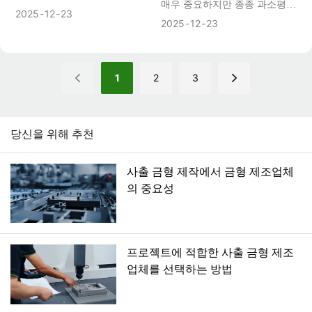
매우 중요하지만 종종 과소평가
다. 생산 효율성, 부품 품질, 그
2025
12
23
되는 요소입니다. 용융된 플라
2025
12
23
리고 궁극적으로 프로젝트 수익
스틱이 금형 캐비티 로 들어가
성을 결정짓는 핵심 자산입니
는 정확한 통로 역할을 합니다.
다. 고품질 금형은 안정적인 장
게이트 설계는 유동 패턴, 충진
1
2
3
기 성능을 통해 투자 가치를 극
특성, 부품 품질, 심지어 전체 사
대화합니다. 하지만 복잡한 설
출 성형 공정 의 효율성까지 좌
계와 상당한 초기 투자 비용을
우합니다. 게이트 설계가 잘못
당신을 위해 추천
고려할 때, 생산 전후에 플라스
되면 연쇄적인 결함이 발생할
틱 금형의 품질을 효과적으로
수 있는 반면, 최적화된 게이트
평가하는 방법은 무엇일까요?
사출 금형 제작에서 금형 제조업체
는 안정적인 생산 범위를 보장
의 중요성
합니다.
프로젝트에 적합한 사출 금형 제조
업체를 선택하는 방법