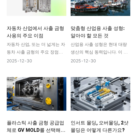
사는 확립된 엔지니어링 원칙을
기반으로 금형을 설계합니다.
파팅 라인 설계에 있어 이러한
원칙은 최적의 의사 결정을 안
자동차 산업에서 사출 금형
맞춤형 산업용 사출 성형:
내하는 체계적인 규칙입니다.
사용의 주요 이점
알아야 할 모든 것
여기서는 전문적인 파팅 라인
자동차 산업, 또는 더 넓게는 자
산업용 사출 성형은 현대 대량
설계를 좌우하는 10가지 핵심
동차 사출 금형의 주요 장점을
생산의 핵심 동력입니다. 이 공
원칙을 소개합니다.
살펴보겠습니다.
정은 기존 제조 기술로는 불가
2025
12
30
2025
12
30
능했던 속도로 복잡한 플라스틱
부품을 생산할 수 있습니다.
플라스틱 사출 금형 공급업
인서트 몰딩, 오버몰딩, 2샷
체로 GV MOLD를 선택해야
몰딩은 어떻게 다른가요?