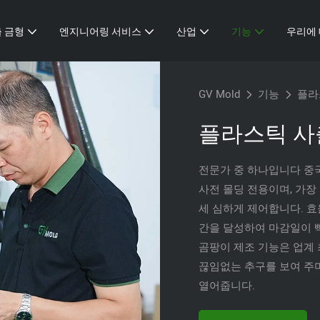
 금형
엔지니어링 서비스
산업
기능
우리에
GV Mold
기능
플라
플라스틱 사
전문가 중 하나입니다
중
사전 몰딩 전용이며, 가장
세 심하게 제어합니다. 효
간을 달성하여 마감일이 
곰팡이 제조 기능은 업계
끊임없는 추구를 보여 주
열어줍니다.