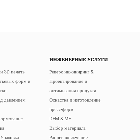
ИНЖЕНЕРНЫЕ УСЛУГИ
и 3D-печать
Реверс-инжиниринг &
тьевых форм и
Проектирование и
стки
оптимизация продукта
од давлением
Оснастка и изготовление
пресс-форм
формование
DFM & MF
ка
Выбор материала
 Упаковка
Раннее вовлечение