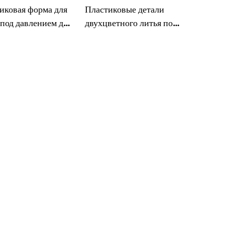
иковая форма для
Пластиковые детали
 под давлением для
двухцветного литья под
ачных бокалов
давлением