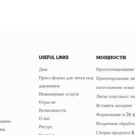
USEFUL LINKS
МОЩНОСТИ
Дом
Прототипирование 
Пресс-форма для литья под
Проектирование ли
давлением
изготовление осна
Инженерные услуги
Литье пластмасс п
Отрасли
Вставить молдинг
Возможности
Формование и 2К 
О нас
бщина
Вторичная обработ
Ресурс
энь
Сборка продукта &