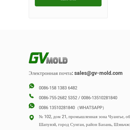
Прецизионная форма
Пресс-форма для
Пресс-форма для фитингов
внутренней отделки
Пресс-форма для литья
Формовочная форма
для труб
автомобиля
душевых кабин
Вставить форму
Форма для настенной
полки для хранения
Отвинчивание формы
Форма для сиденья унитаза
Стек Плесень
Обратная форма
Электронная почта:
sales@gv-mold.com
Вертикальная форма
0086-158 1383 6482
0086-755-2682 5352 / 0086-13510281840
0086 13510281840（WHATSAPP）
№ 102, дом 21, промышленная зона Чуангье, о
Шапувэй, город Сунган, район Баоань, Шэньчж