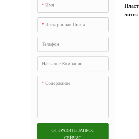
электроники
Имя
Пласт
Форма для фена
литья
Промышленная литьевая
Форма для зарядки
прозр
+
Форма для пылесоса
Электронная Почта
форма
беспроводных наушников
Форма для подметальной
Автомобильная литьевая
Пресс-форма для
Пресс-форма для принтера
Телефон
+
машины
форма
микрофонных аксессуаров
Пресс-форма для принтера
Форма для ящика
Пресс-форма для литья
Пресс-форма для корпуса
先不要
Пресс-форма для
Название Компании
+
холодильника
посуды
камеры
автомобильной двери
Пластиковая форма для
Пресс-форма для деталей
Содержание
Одиночная & многоместная
Форма для корпуса
шестерен
Автоматическая световая
Форма для мусорного
маршрутизатора
пресс-форма
проектора
форма
ящика
Пресс-форма для морского
Пресс-форма для горячего
Форма для линз из ПММА
подруливающего
Форма стеклоочистителя
Пресс-форма для литья
бегуна
устройства
кофейников
Форма корпуса мыши
Форма для автомобильного
2К Плесень
Пресс-форма для деталей
зеркала заднего вида
Пресс-форма для
ОТПРАВИТЬ ЗАПРОС
СЕЙЧАС
торгового автомата
выдвижных ящиков