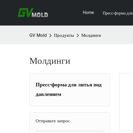
Home
Пресс-форма для
GV Mold
Продукты
Молдинги
Молдинги
Пресс-форма для литья под
давлением
Пресс-форма для бытовой
+
техники
Отправьте запрос
Пресс-форма для бытовой
ТВ-форма
+