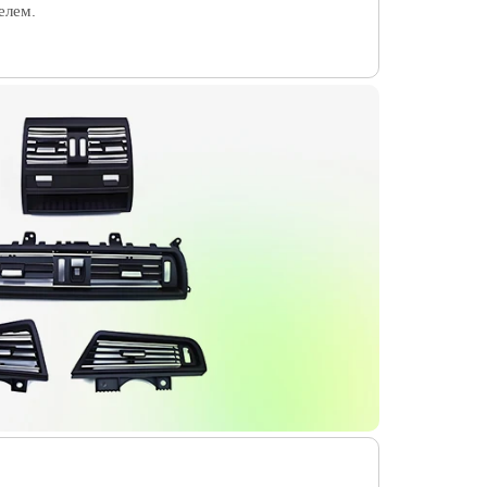
елем.