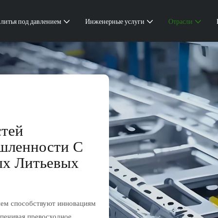
 литья под давлением
Инженерные услуги
Отрасли
тей
шленности С
х Литьевых
ием способствуют инновациям
спечивая превосходное