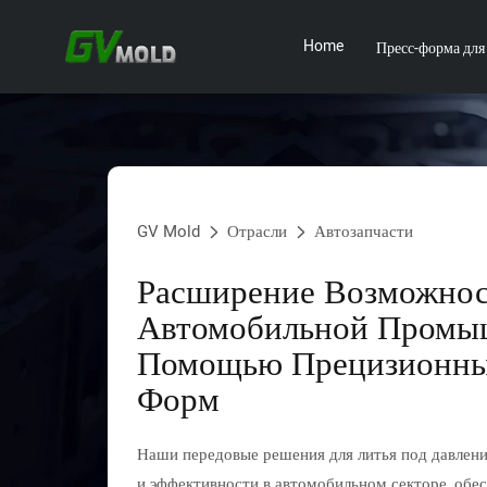
Home
Пресс-форма для
GV Mold
Отрасли
Автозапчасти
Расширение Возможнос
Автомобильной Промы
Помощью Прецизионны
Форм
Наши передовые решения для литья под давлен
и эффективности в автомобильном секторе, обе