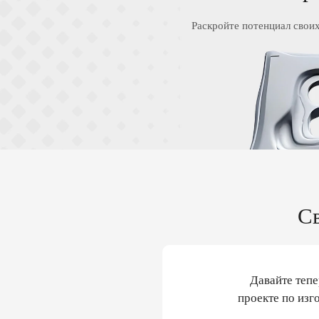
Раскройте потенциал свои
С
Давайте теп
проекте по из