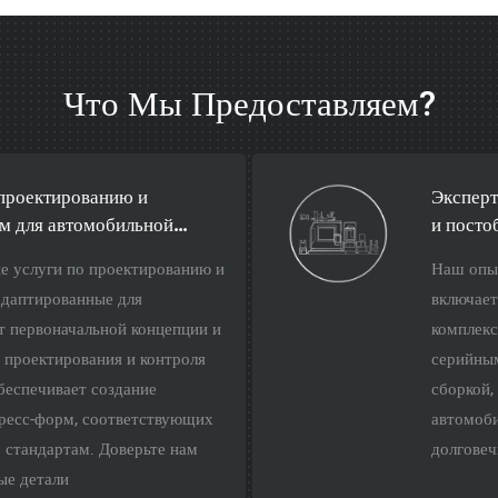
Что Мы Предоставляем?
проектированию и
Эксперт
м для автомобильной
и посто
е услуги по проектированию и
Наш опыт
адаптированные для
включает
т первоначальной концепции и
комплекс
 проектирования и контроля
серийным
беспечивает создание
сборкой,
ресс-форм, соответствующих
автомоб
 стандартам. Доверьте нам
долговеч
ые детали