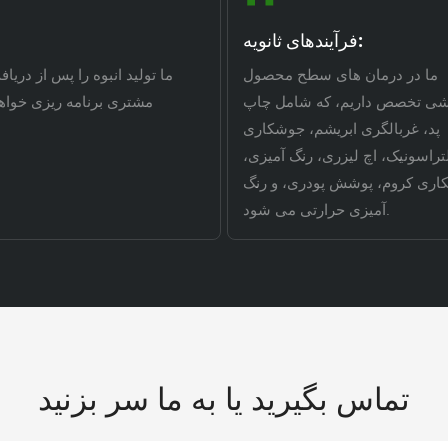
فرآیندهای ثانویه:
ما در درمان های سطح محصول
ما تولید انبوه را پس از دریاف
ی تخصص داریم، که شامل چاپ
مشتری برنامه ریزی خواه
پد، غربالگری ابریشم، جوشکاری
تراسونیک، اچ لیزری، رنگ آمیزی،
کاری کروم، پوشش پودری، و رنگ
آمیزی حرارتی می شود.
تماس بگیرید یا به ما سر بزنید