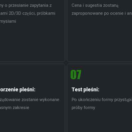
y o przesłanie zapytania z
Cena i sugestia zostaną
kami 2D/3D części, próbkami
zaproponowane po ocenie i ana
omysłami
rzenie pleśni:
Test pleśni:
rządowanie zostanie wykonane
Po ukończeniu formy przystąp
asnym zakresie
próby formy