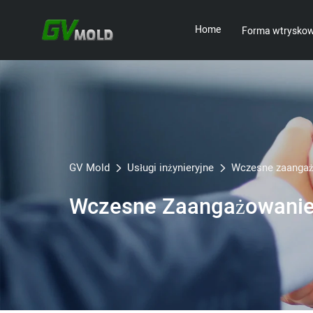
Home
Forma wtrysko
GV Mold
Usługi inżynieryjne
Wczesne zaanga
Wczesne Zaangażowani