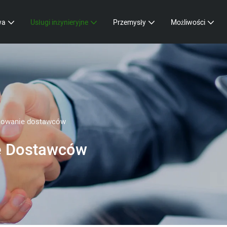
wa
Usługi inżynieryjne
Przemysły
Możliwości
żowanie dostawców
e Dostawców