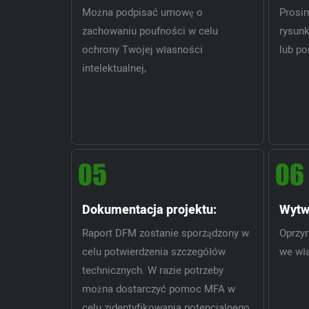
Można podpisać umowę o
Prosim
zachowaniu poufności w celu
rysun
ochrony Twojej własności
lub p
intelektualnej,
Dokumentacja projektu:
Wytwo
Raport DFM zostanie sporządzony w
Oprzy
celu potwierdzenia szczegółów
we wł
technicznych. W razie potrzeby
można dostarczyć pomoc MFA w
celu zidentyfikowania potencjalnego