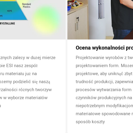
Ocena wykonalności pr
nych zależy w dużej mierze
Projektowanie wyrobów z two
ie ESI nasz zespół
projektowaniem form. Możem
u materiału już na
projektowe, aby uniknąć zby
żemy podzielić się naszą
trudność produkcji, zapewnia
rzalności różnych tworzyw
procesów wytwarzania form 
w w wyborze materiałów
czynników produkcyjnych na
u
niepotrzebnym modyfikacjom,
materiałowe spowodowane ni
sposób koszty