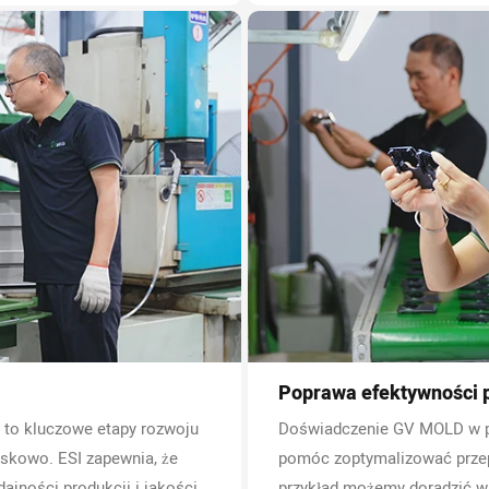
Poprawa efektywności p
 to kluczowe etapy rozwoju
Doświadczenie GV MOLD w 
kowo. ESI zapewnia, że ​​
pomóc zoptymalizować przep
ajności produkcji i jakości
przykład możemy doradzić w 