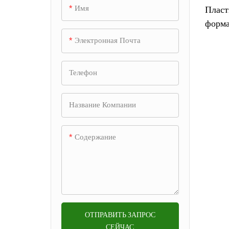
электроники
Имя
Пласт
Форма для фена
форма
Промышленная литьевая
Форма для зарядки
овощ
+
Форма для пылесоса
Электронная Почта
форма
беспроводных наушников
Форма для подметальной
Автомобильная литьевая
Пресс-форма для
Пресс-форма для принтера
Телефон
+
машины
форма
микрофонных аксессуаров
Пресс-форма для принтера
Форма для ящика
Пресс-форма для литья
Пресс-форма для корпуса
先不要
Пресс-форма для
Название Компании
+
холодильника
посуды
камеры
автомобильной двери
Пластиковая форма для
Пресс-форма для деталей
Содержание
Одиночная & многоместная
Форма для корпуса
шестерен
Автоматическая световая
Форма для мусорного
маршрутизатора
пресс-форма
проектора
форма
ящика
Пресс-форма для морского
Пресс-форма для горячего
Форма для линз из ПММА
подруливающего
Форма стеклоочистителя
Пресс-форма для литья
бегуна
устройства
кофейников
Форма корпуса мыши
Форма для автомобильного
2К Плесень
Пресс-форма для деталей
зеркала заднего вида
Пресс-форма для
ОТПРАВИТЬ ЗАПРОС
СЕЙЧАС
торгового автомата
выдвижных ящиков