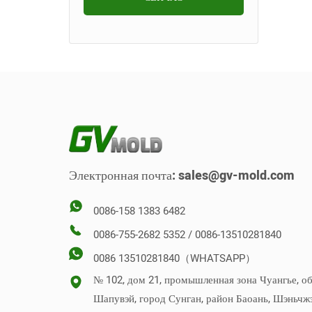
Прецизионная форма
Пресс-форма для
Пресс-форма для фитингов
внутренней отделки
Пресс-форма для литья
Формовочная форма
для труб
автомобиля
душевых кабин
Вставить форму
Форма для настенной
полки для хранения
Отвинчивание формы
Форма для сиденья унитаза
Стек Плесень
Обратная форма
Электронная почта:
sales@gv-mold.com
Вертикальная форма
0086-158 1383 6482
0086-755-2682 5352 / 0086-13510281840
0086 13510281840（WHATSAPP）
№ 102, дом 21, промышленная зона Чуангье, о
Шапувэй, город Сунган, район Баоань, Шэньчж