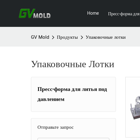
Home
Пресс-форма для
GV Mold
Продукты
Упаковочные лотки
Упаковочные Лотки
Пресс-форма для литья под
давлением
Пресс-форма для бытовой
+
техники
Отправьте запрос
Пресс-форма для бытовой
ТВ-форма
+