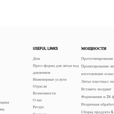
USEFUL LINKS
МОЩНОСТИ
Дом
Прототипирование 
Пресс-форма для литья под
Проектирование ли
давлением
изготовление осна
Инженерные услуги
Литье пластмасс п
Отрасли
Вставить молдинг
Возможности
Формование и 2К 
О нас
бщина
Вторичная обработ
Ресурс
энь
Сборка продукта &