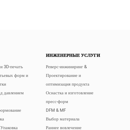
ИНЖЕНЕРНЫЕ УСЛУГИ
и 3D-печать
Реверс-инжиниринг &
тьевых форм и
Проектирование и
стки
оптимизация продукта
од давлением
Оснастка и изготовление
пресс-форм
формование
DFM & MF
ка
Выбор материала
 Упаковка
Раннее вовлечение