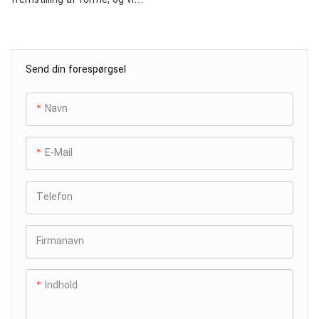
udmærker os ved at producere
højpræcisionssprøjtestøbefor
me til fræseplastdele. Vores
Send din forespørgsel
forme er fremstillet med
materialer af topkvalitet og
avancerede teknikker, hvilket
Navn
sikrer enestående holdbarhed
og præcision. Hver form er
E-Mail
designet til at levere
ensartede overfræserdele af
høj kvalitet, der opfylder
Telefon
strenge industristandarder.
Stol på os for pålidelige,
Firmanavn
effektive og
omkostningseffektive
løsninger, der forbedrer
Indhold
ydeevnen og levetiden på dine