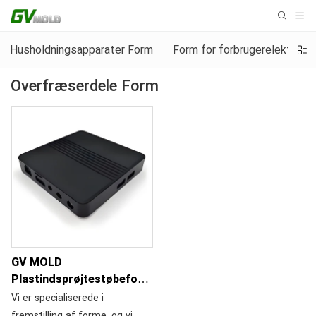
Husholdningsapparater Form
Form for forbrugerelektronik
Overfræserdele Form
GV MOLD
Plastindsprøjtestøbeform
til routerplastdele
Vi er specialiserede i
fremstilling af forme, og vi