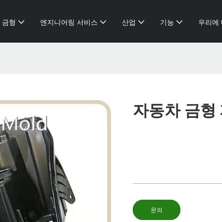
 금형
엔지니어링 서비스
산업
기능
우리에
자동차 금형
문의