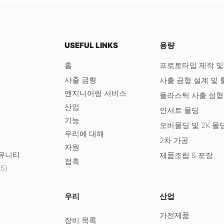
USEFUL LINKS
용량
홈
프로토타입 제작 및
사출 금형
사출 금형 설계 및 
엔지니어링 서비스
플라스틱 사출 성형
산업
인서트 몰딩
기능
오버몰딩 및 2K 몰
우리에 대해
2차 가공
자원
커뮤니티
제품조립 & 포장
접촉
5)
우리
산업
가전제품
장비 목록