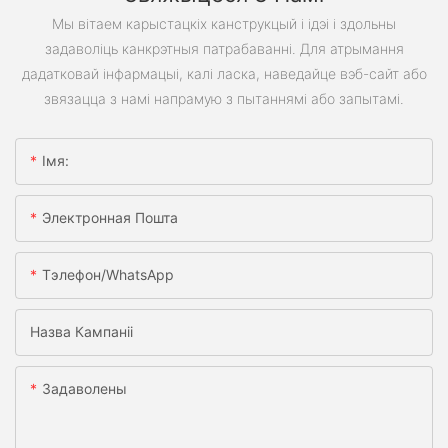
Мы вітаем карыстацкіх канструкцый і ідэі і здольны
задаволіць канкрэтныя патрабаванні. Для атрымання
дадатковай інфармацыі, калі ласка, наведайце вэб-сайт або
звязацца з намі напрамую з пытаннямі або запытамі.
Імя:
Электронная Пошта
Тэлефон/WhatsApp
Назва Кампаніі
Задаволены