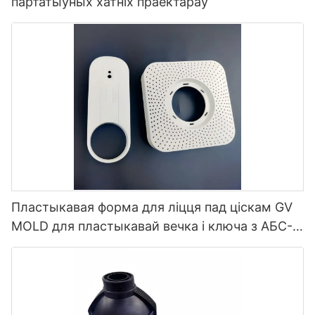
партатыўных хатніх праектараў
Пластыкавая форма для ліцця пад ціскам GV
MOLD для пластыкавай вечка і ключа з АБС-
пластыка для праектараў