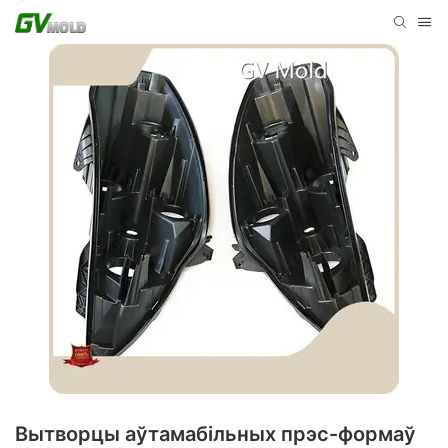
Вытворцы аўтамабільных прэс-формаў