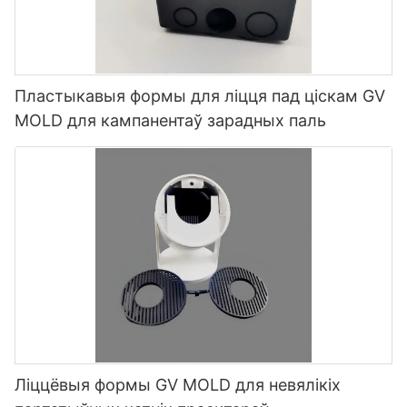
Пластыкавыя формы для ліцця пад ціскам GV
MOLD для кампанентаў зарадных паль
Ліццёвыя формы GV MOLD для невялікіх