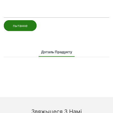
пытанне
Дэталь Прадукту
Звяжыцеся З Намі