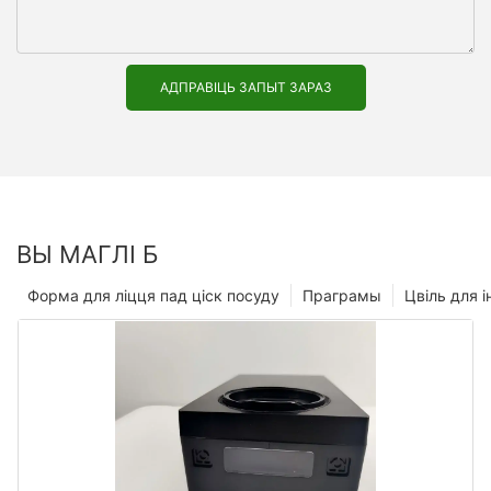
АДПРАВІЦЬ ЗАПЫТ ЗАРАЗ
ВЫ МАГЛІ Б
Форма для ліцця пад ціск посуду
Праграмы
Цвіль для і