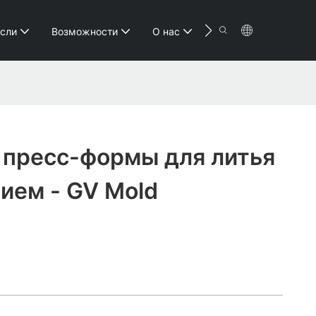
сли
Возможности
О нас
Видео
Ресурс
 пресс-формы для литья
ием - GV Mold