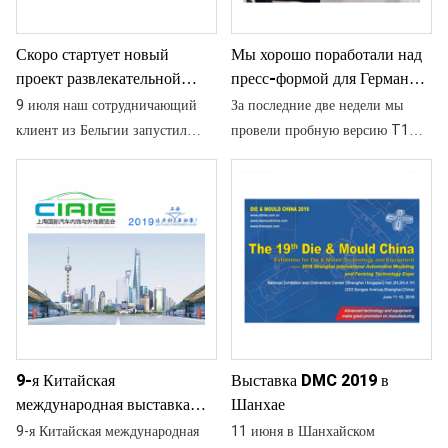
производства.
спутниковых ресиверов. Две
предназначена для небольшого
части представляют собой
соединителя POM,
Скоро стартует новый
Мы хорошо поработали над
пластиковую форму для
используемого
проект развлекательной
пресс-формой для Германии:
электротехнических устройств.
части
образцы Т1 прошли
9 июля наш сотрудничающий
За последние две недели мы
испытания.
клиент из Бельгии запустил
провели пробную версию T1
новый проект. Скоро будет
для одного электронного
запущена в эксплуатацию новая
проекта для нашего немецкого
пластиковая форма для литья
клиента. На этой неделе мы
под давлением. Этот проект
получили отзывы клиентов о
предназначен для Merlin
том, что образцы Т1 прошли
Entertainment и используется в
испытания. Это электронный
20 центрах Lego Discovery по
корпус, используемый для
всему миру. Спасибо за каст
одного интеллектуального
датчика. Производитель пресс-
9-я Китайская
Выставка DMC 2019 в
форм
международная выставка
Шанхае
автомобильного интерьера и
9-я Китайская международная
11 июня в Шанхайском