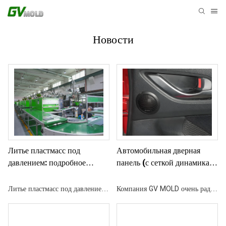
Новости
Литье пластмасс под
Автомобильная дверная
давлением: подробное
панель (с сеткой динамика),
руководство
проект литья под давлением
Литье пластмасс под давлением
Компания GV MOLD очень рада
— это революционный
сотрудничеству с OEM-
производственный процесс,
заказчиком в США для