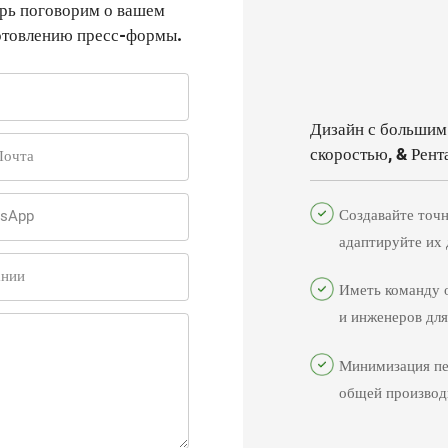
ерь поговорим о вашем
готовлению пресс-формы.
Дизайн с большим
скоростью, & Рент
Почта
Создавайте точ
tsApp
адаптируйте их
оптимальной эф
ании
Иметь команду 
производства.
и инженеров для
профессиональн
Минимизация пе
проектирования
общей производ
рентабельности
операций.