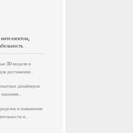
 интеллектом,
абельность
ные 3D-модели и
 для достижения
фективности
опытных дизайнеров
 оказания
ой поддержки
ределок и повышение
.
ительности и
 формовочных