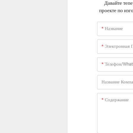
Давайте теп
проекте по из
Название
Электронная 
Телефон/Wha
Название Комп
Содержание