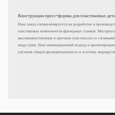
Конструкция пресс-формы для пластиковых дета
. Благодаря передовым технологиям и стремлению к совершенству
зводим надежные и точные пресс-формы, которые обеспечивают бес
Наш завод специализируется на разработке и производст
пластиковых компонентов фрезерных станков. Мы преус
высококачественные и прочные пластмассы со сложными
индустрии. Наш инновационный подход к проектировани
улучшая общую функциональность и эстетику маршрути