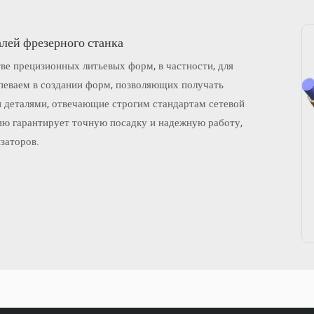
лей фрезерного станка
 мы поставляем надежные и высокопроизводительные
перебойное производство компонентов фрезерного станка.
ве прецизионных литьевых форм, в частности, для
певаем в создании форм, позволяющих получать
 деталями, отвечающие строгим стандартам сетевой
ю гарантирует точную посадку и надежную работу,
заторов.