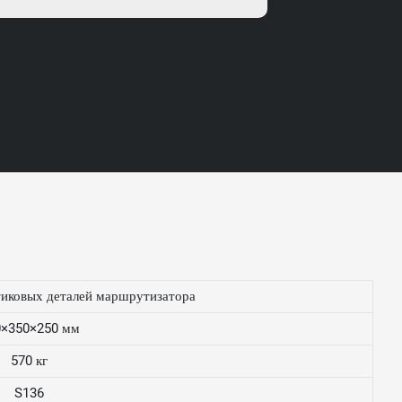
тиковых деталей маршрутизатора
0×350×250 мм
570 кг
S136