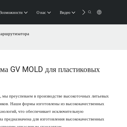
Контакт
Возможности
О нас
Видео
Ресурс
маршрутизатора
рма GV MOLD для пластиковых
, мы преуспеваем в производстве высокоточных литьевых
анков. Наши формы изготовлены из высококачественных
хнологий, что обеспечивает исключительную
ма предназначена для изготовления высококачественных
 строгим отраслевым стандартам.