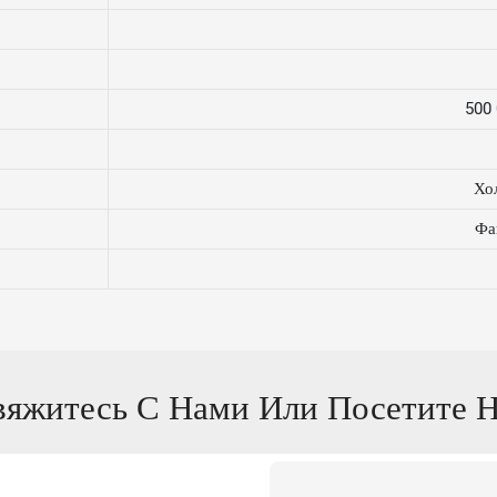
500 
Хо
Фа
вяжитесь С Нами Или Посетите Н