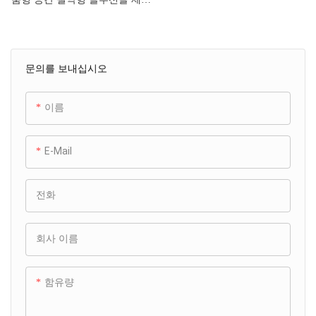
합니다. 탈부착 가능한 구조로 디
자인되었으며, 베이스에 안전한
걸쇠가 있어 안정적으로 쌓을 수
문의를 보내십시오
있습니다. 내부 수납공간은 분할
된 섹션 또는 단일 대형 공간의
두 가지 스타일로 제공되므로 사
이름
용자가 필요에 따라 레이아웃을
조정할 수 있습니다. 깔끔함과 유
E-Mail
연성을 보장하면서 다양한 품목
을 정리하는 데 적합합니다.
전화
회사 이름
함유량