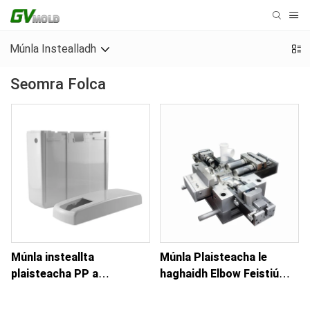
Múnla Instealladh
Seomra Folca
Múnla insteallta
Múnla Plaisteacha le
plaisteacha PP a
haghaidh Elbow Feistiú
shaincheapadh le
Píob PVC
haghaidh Sistéal Dual