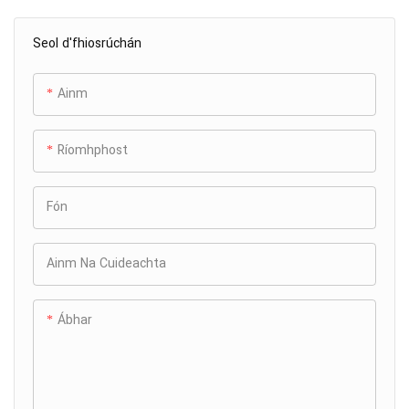
Flushing
Seol d'fhiosrúchán
Ainm
Ríomhphost
Fón
Ainm Na Cuideachta
Ábhar