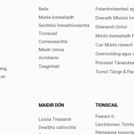
arthanacht, ag cur go
Baile
Fréamhshamhail ag
cáilíocht iomlán na
Múnla Instealladh
Dearadh Mhúirín In
r 3D
Seirbhísí Innealtóireachta
Déanamh Uirlisí
Tionscail
Múnlú Instealladh 
Cumaiseachta
Cuir Múnlú isteach
Maidir linnus
Overmolding agus 
Acmhainn
Próiseáil Tánaiste
Teagmháil
ang,
Tionól Táirge & Pac
 an
MAIDIR DÚN
TIONSCAIL
Fearais tí
Liosta Trealamh
Leictreonaic Tomha
Dearbhú cáilíochta
Páirteanna tionscl