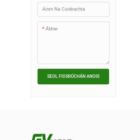
baint ú
Ainm Na Cuideachta
ardtei
dearadh
hamhái
Ábhar
an múnl
caighd
dochta
tríthoi
dromch
SEOL FIOSRÚCHÁN ANOIS
freasta
chéims
chuire
táirge
éifeac
Cinntí
insteal
feidhm