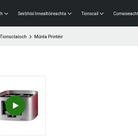
dh
Seirbhísí Innealtóireachta
Tionscail
Cumaiseach
 Tionsclaíoch
Múnla Printéir