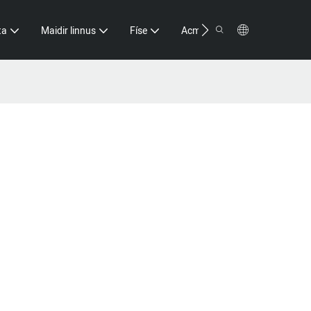
Teagmháil
ta
Maidir linnus
Físe
Acmhainn