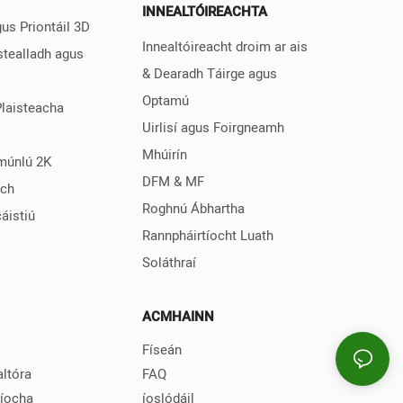
INNEALTÓIREACHTA
us Priontáil 3D
Innealtóireacht droim ar ais
stealladh agus
& Dearadh Táirge agus
Optamú
Plaisteacha
Uirlisí agus Foirgneamh
Mhúirín
múnlú 2K
DFM & MF
ach
Roghnú Ábhartha
áistiú
Rannpháirtíocht Luath
Soláthraí
ACMHAINN
Físeán
ltóra
FAQ
aíocha
íoslódáil