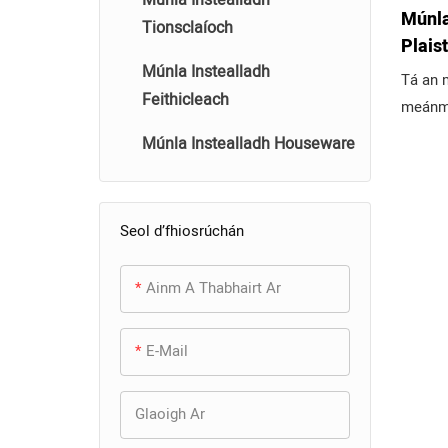
Múnla
Tionsclaíoch
Plais
Múnla Instealladh
hagha
Tá an m
ABS P
Feithicleach
meánmh
inneal
Múnla Instealladh Houseware
oiriún
príomh
3D a m
Seol d’fhiosrúchán
go dta
plaiste
Ainm A Thabhairt Ar
uirlisi
sonraí
chomhph
E-Mail
strucht
nó riac
Glaoigh Ar
nóiméid