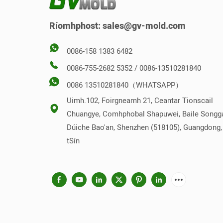
agus m
mór le 
Ríomhphost:
sales@gv-mold.com
printéi
0086-158 1383 6482
0086-755-2682 5352 / 0086-13510281840
0086 13510281840（WHATSAPP）
Uimh.102, Foirgneamh 21, Ceantar Tionscail
Chuangye, Comhphobal Shapuwei, Baile Songg
Dúiche Bao'an, Shenzhen (518105), Guangdong,
tSín