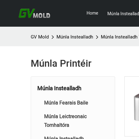
Home
Múnla Instealla
GV Mold
Múnla Instealladh
Múnla Instealladh
Múnla Printéir
Múnla Instealladh
Múnla Fearais Baile
Múnla Leictreonaic
Tomhaltóra
Múnla Instealladh