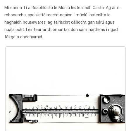
Míreanna Tí a Réabhlóidiú le Múnlú Instealladh Casta. Ag ár n-
mhonarcha, speisialtóireacht againn i múnlú insteallta le
haghaidh housewares, ag tairiscint cáilíocht gan sárú agus
nuálaíocht. Léirítear ár dtiomantas don sármhaitheas i ngach
táirge a dhéanaimid.