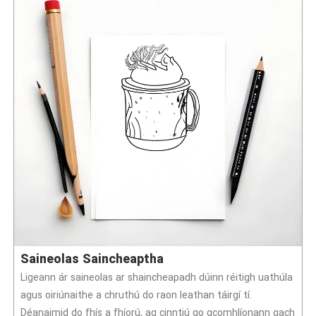
Saineolas Saincheaptha
Ligeann ár saineolas ar shaincheapadh dúinn réitigh uathúla
agus oiriúnaithe a chruthú do raon leathan táirgí tí.
Déanaimid do fhís a fhíorú, ag cinntiú go gcomhlíonann gach