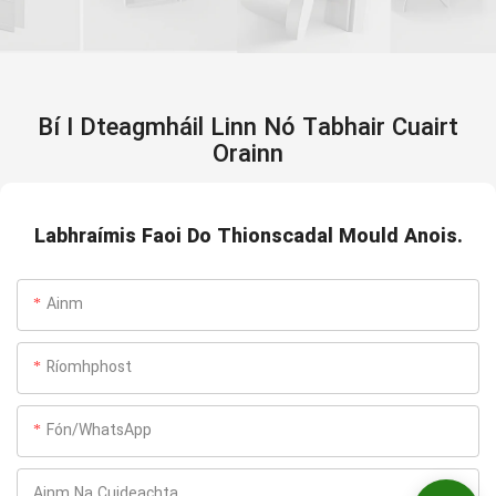
Bí I Dteagmháil Linn Nó Tabhair Cuairt
Orainn
Labhraímis Faoi Do Thionscadal Mould Anois.
Ainm
Ríomhphost
Fón/WhatsApp
Ainm Na Cuideachta