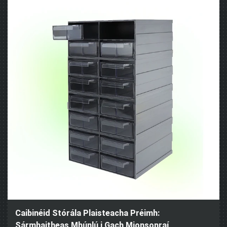
Caibinéid Stórála Plaisteacha Préimh:
Sármhaitheas Mhúnlú i Gach Mionsonraí