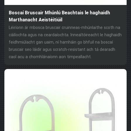
Boscaí Bruscair Mhúnlú Beachtais le haghaidh
Marthanacht Aeistéitiúil
Léiríonn ár mbosca bruscair cruinneas-mhúnlaithe scoth na
cáilíochta agus na ceardaíochta. Innealtóireacht le haghaidh
feidhmiúlacht gan uaim, ní hamháin go bhfuil na boscaí
bruscair seo láidir agus scratch-resistant ach tá dearadh
caol acu a chomhlánaíonn aon timpeallacht.