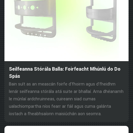
Seilfeanna Stórála Balla: Foirfeacht Mhúnlú do Do
Spás
Bain sult as an meascán foirfe d’fhoirm agus d’fheidhm
lenár seilfeanna stórála atá suite ar bhallaí. Arna dhéanamh
le múnlaí ardchruinneas, cuireann siad cumas
ualachiompartha níos fearr ar fáil agus cuma galánta
íostach a fheabhsaíonn maisiúchán aon seomra.