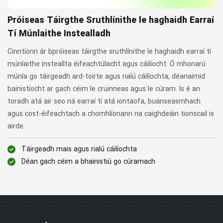
Próiseas Táirgthe Sruthlínithe le haghaidh Earraí
Tí Múnlaithe Instealladh
Cinntíonn ár bpróiseas táirgthe sruthlínithe le haghaidh earraí tí
múnlaithe insteallta éifeachtúlacht agus cáilíocht. Ó mhonarú
múnla go táirgeadh ard-toirte agus rialú cáilíochta, déanaimid
bainistíocht ar gach céim le cruinneas agus le cúram. Is é an
toradh atá air seo ná earraí tí atá iontaofa, buanseasmhach
agus cost-éifeachtach a chomhlíonann na caighdeáin tionscail is
airde.
Táirgeadh mais agus rialú cáilíochta
Déan gach céim a bhainistiú go cúramach