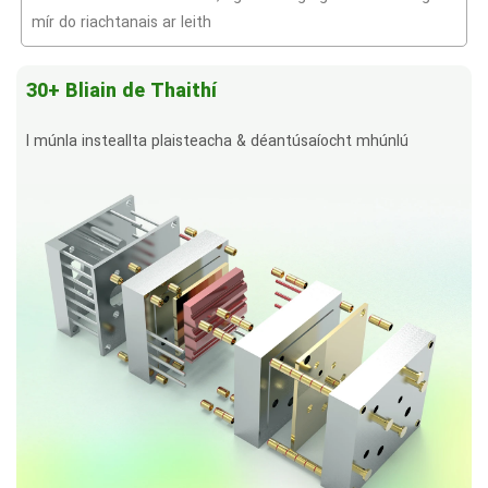
mír do riachtanais ar leith
30+ Bliain de Thaithí
I múnla insteallta plaisteacha & déantúsaíocht mhúnlú