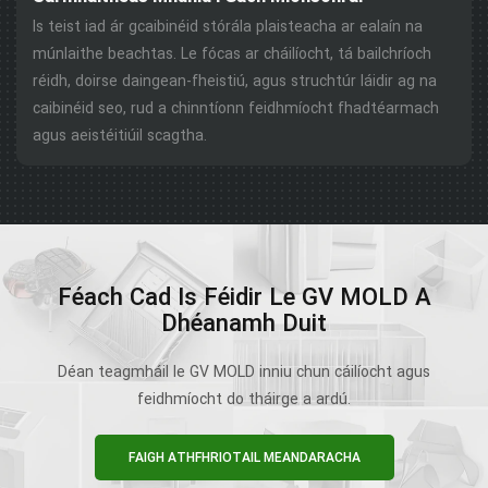
Is teist iad ár gcaibinéid stórála plaisteacha ar ealaín na
múnlaithe beachtas. Le fócas ar cháilíocht, tá bailchríoch
réidh, doirse daingean-fheistiú, agus struchtúr láidir ag na
caibinéid seo, rud a chinntíonn feidhmíocht fhadtéarmach
agus aeistéitiúil scagtha.
Féach Cad Is Féidir Le GV MOLD A
Dhéanamh Duit
Déan teagmháil le GV MOLD inniu chun cáilíocht agus
feidhmíocht do tháirge a ardú.
FAIGH ATHFHRIOTAIL MEANDARACHA