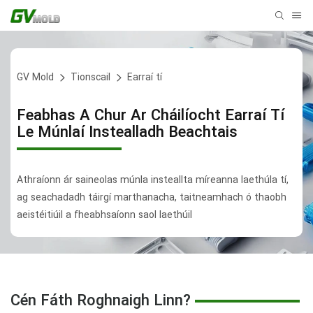
GV Mold
Tionscail
Earraí tí
Feabhas A Chur Ar Cháilíocht Earraí Tí
Le Múnlaí Instealladh Beachtais
Athraíonn ár saineolas múnla insteallta míreanna laethúla tí,
ag seachadadh táirgí marthanacha, taitneamhach ó thaobh
aeistéitiúil a fheabhsaíonn saol laethúil
Cén Fáth Roghnaigh Linn?