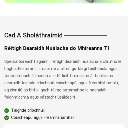
Cad A Sholáthraímid
Réitigh Dearaidh Nuálacha do Mhíreanna Tí
Speisialtóireacht againn i réitigh dearaidh nuálacha a chruthú le
haghaidh earraí tí, smaointe a athrú go táirgí feidhmiúla agus
taitneamhach ó thaobh aeistéitiúil. Cuimsíonn ár bpróiseas
dearaidh taighde críochnúil, coincheapú, agus fréamhshamhlú,
ag cinntiú go bhfuil gach táirge optamaithe le haghaidh
feidhmíochta agus sástacht úsáideoirí.
Taighde críochnúil.
Coincheapú agus Fréamhshamhail