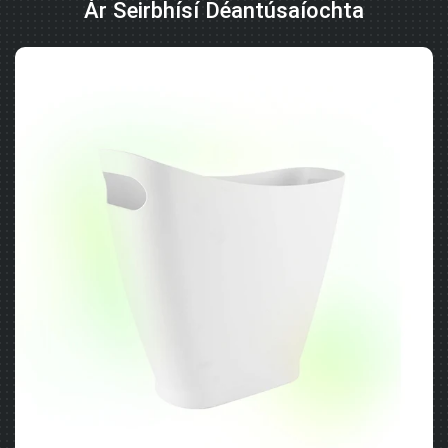
Ár Seirbhísí Déantúsaíochta