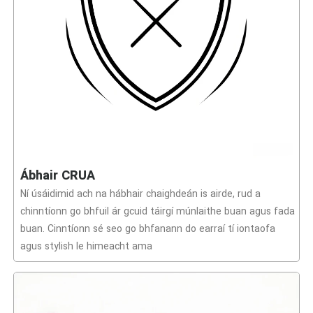
Ábhair CRUA
Ní úsáidimid ach na hábhair chaighdeán is airde, rud a
chinntíonn go bhfuil ár gcuid táirgí múnlaithe buan agus fada
buan. Cinntíonn sé seo go bhfanann do earraí tí iontaofa
agus stylish le himeacht ama