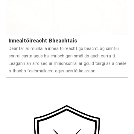
Innealtóireacht Bheachtais
Déantar ár múnlaí a innealtóireacht go beacht, ag cinntiú
sonraí casta agus bailchríoch gan smál do gach earra tí.
Leagann an aird seo ar mhionsonraí ár gcuid táirgí as a chéile
ó thaobh feidhmiúlacht agus aeistéitic araon