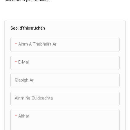
ardchaighdeáin le haghaidh
folúsghlantóirí ag baint úsáide
as múnlaí insteallta cruinne.
Seol d’fhiosrúchán
Bródúil as na codanna seo
cuma tharraingteach,
cruinneas níos fearr, agus
Ainm A Thabhairt Ar
comhtháthú gan uaim le
comhpháirteanna eile. Ina
E-Mail
theannta sin, déantar iad a
innealtóireacht le haghaidh
friotaíocht caitheamh
Glaoigh Ar
eisceachtúil, rud a chinntíonn
marthanacht fhadtéarmach i
Ainm Na Cuideachta
dtimpeallachtaí glantacháin
éilitheacha
Ábhar