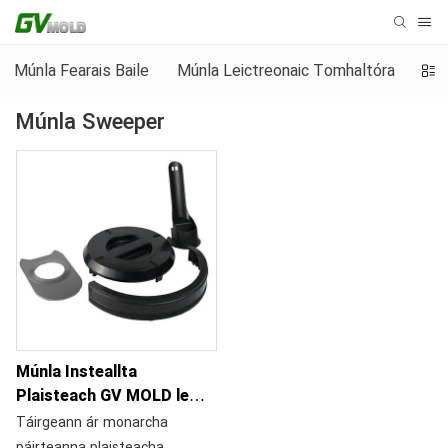
Múnla Fearais Baile
Múnla Leictreonaic Tomhaltóra
Mún
Múnla Sweeper
Múnla Insteallta
Plaisteach GV MOLD le
haghaidh Páirteanna
Táirgeann ár monarcha
Plaisteacha Scuabtha
páirteanna plaisteacha