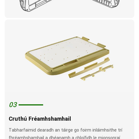
03
Cruthú Fréamhshamhail
Tabharfaimid dearadh an táirge go foirm inláimhsithe trí
fhréamhshamhail a dhéanamh a chloífidh le mionsonraí