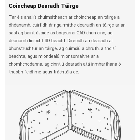
Coincheap Dearadh Táirge
Tar éis anailís chuimsitheach ar choincheap an táirge a
dhéanamh, cuirfidh ár ngairmithe dearaidh an táirge ar an
saol ag baint úsáide as bogearraí CAD chun cinn, ag
déanamh líníocht 3D beacht. Díreoidh an dearadh ar
bhunstruchtúr an táirge, ag cuimsiú a chruth, a thoisí
beachta, agus miondealú mionsonraithe ar a
chomhchodanna, ag cinntiú dearadh atá inmharthana ó
thaobh feidhme agus tráchtála de.