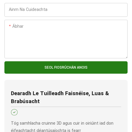
Ainm Na Cuideachta
Ábhar
SEOL FIOSRÚCHÁN ANOIS
Dearadh Le Tuilleadh Faisnéise, Luas &
Brabúsacht
Tóg samhlacha cruinne 3D agus cuir in oiriúint iad don
éifeachtacht déantúsaíochta is fearr