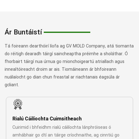
Ár Buntáistí
Tá foireann dearthóirí líofa ag GV MOLD Company, atá tiomanta
do réitigh dearadh táirgí saincheaptha préimhe a sholáthar. Ó
fhorbairt táirgí nua úrnua go mionchoigeartú atriallach agus
innealtóireacht droim ar ais. Tiomáineann ár bhfoireann
nuálaíocht go dian chun freastal ar riachtanais éagsúla ár
gcliant.
Rialú Cáilíochta Cuimsitheach
Cuirimid i bhfeidhm rialú cáilíochta lánphróiseas ó
amhábhair go dtí an táirge críochnaithe, ag cinntiú go