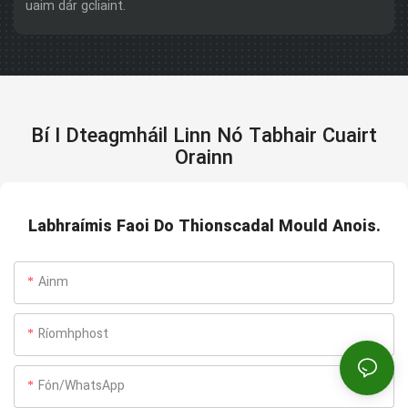
uaim dár gcliaint.
Bí I Dteagmháil Linn Nó Tabhair Cuairt
Orainn
Labhraímis Faoi Do Thionscadal Mould Anois.
Ainm
Ríomhphost
Fón/WhatsApp