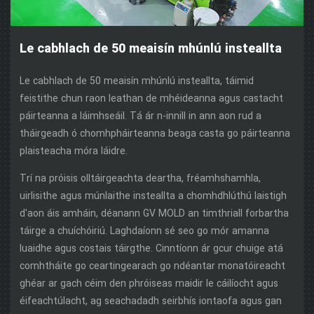
Le cabhlach de 50 meaisín mhúnlú insteallta
Le cabhlach de 50 meaisín mhúnlú insteallta, táimid
feistithe chun raon leathan de mhéideanna agus castacht
páirteanna a láimhseáil. Tá ár n-innill in ann aon rud a
tháirgeadh ó chomhpháirteanna beaga casta go páirteanna
plaisteacha móra láidre.
Trí na próisis olltáirgeachta deartha, fréamhshamhla,
uirlisithe agus múnlaithe insteallta a chomhdhlúthú laistigh
d'aon áis amháin, déanann GV MOLD an timthriall forbartha
táirge a chuíchóiriú. Laghdaíonn sé seo go mór amanna
luaidhe agus costais táirgthe. Cinntíonn ár gcur chuige atá
comhtháite go ceartingearach go ndéantar monatóireacht
ghéar ar gach céim den phróiseas maidir le cáilíocht agus
éifeachtúlacht, ag seachadadh seirbhís iontaofa agus gan