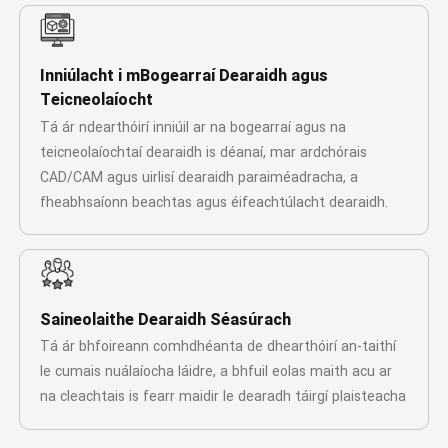
Inniúlacht i mBogearraí Dearaidh agus
Teicneolaíocht
Tá ár ndearthóirí inniúil ar na bogearraí agus na
teicneolaíochtaí dearaidh is déanaí, mar ardchórais
CAD/CAM agus uirlisí dearaidh paraiméadracha, a
fheabhsaíonn beachtas agus éifeachtúlacht dearaidh.
Saineolaithe Dearaidh Séasúrach
Tá ár bhfoireann comhdhéanta de dhearthóirí an-taithí
le cumais nuálaíocha láidre, a bhfuil eolas maith acu ar
na cleachtais is fearr maidir le dearadh táirgí plaisteacha