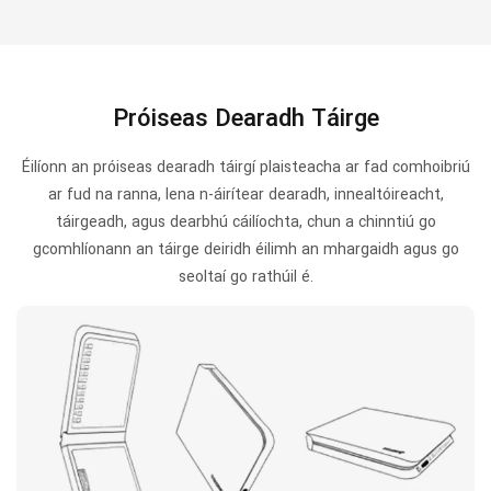
Próiseas Dearadh Táirge
Éilíonn an próiseas dearadh táirgí plaisteacha ar fad comhoibriú
ar fud na ranna, lena n-áirítear dearadh, innealtóireacht,
táirgeadh, agus dearbhú cáilíochta, chun a chinntiú go
gcomhlíonann an táirge deiridh éilimh an mhargaidh agus go
seoltaí go rathúil é.