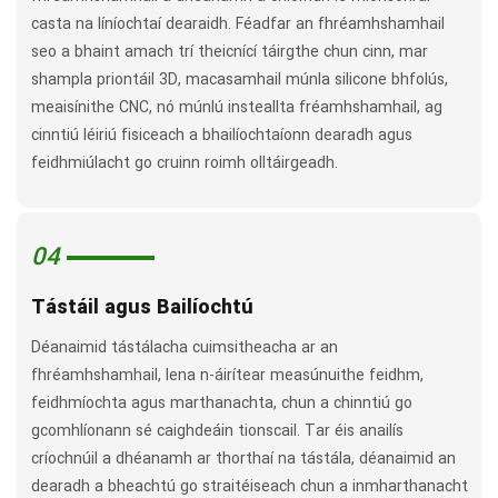
casta na líníochtaí dearaidh. Féadfar an fhréamhshamhail
seo a bhaint amach trí theicnící táirgthe chun cinn, mar
shampla priontáil 3D, macasamhail múnla silicone bhfolús,
meaisínithe CNC, nó múnlú insteallta fréamhshamhail, ag
cinntiú léiriú fisiceach a bhailíochtaíonn dearadh agus
feidhmiúlacht go cruinn roimh olltáirgeadh.
04
Tástáil agus Bailíochtú
Déanaimid tástálacha cuimsitheacha ar an
fhréamhshamhail, lena n-áirítear measúnuithe feidhm,
feidhmíochta agus marthanachta, chun a chinntiú go
gcomhlíonann sé caighdeáin tionscail. Tar éis anailís
críochnúil a dhéanamh ar thorthaí na tástála, déanaimid an
dearadh a bheachtú go straitéiseach chun a inmharthanacht