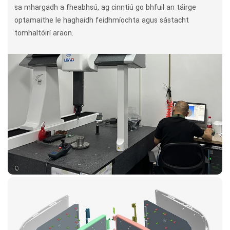
sa mhargadh a fheabhsú, ag cinntiú go bhfuil an táirge
optamaithe le haghaidh feidhmíochta agus sástacht
tomhaltóirí araon.