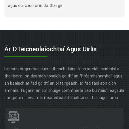
agus dul chun cinn do tháirge.
Ár DTeicneolaíochtaí Agus Uirlis
Ligeann ár gcumas cuimsitheach dúinn raon iomlán seirbhísí a
thairiscint, ón dearadh tosaigh go dtí an fhréamhshamhail agus
an bealach ar fad go dtí an olltáirgeadh, ar fad faoi aon díon
amháin. Tugann an cur chuige comhtháite seo buntáistí éagsúla
dár gcliaint, lena n-áirítear éifeachtúlachtaí costais agus ama.