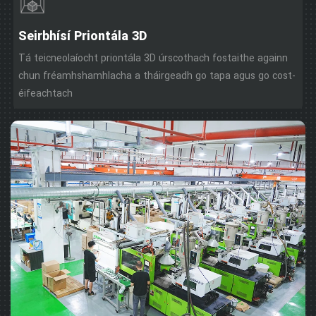
Seirbhísí Priontála 3D
Tá teicneolaíocht priontála 3D úrscothach fostaithe againn
chun fréamhshamhlacha a tháirgeadh go tapa agus go cost-
éifeachtach