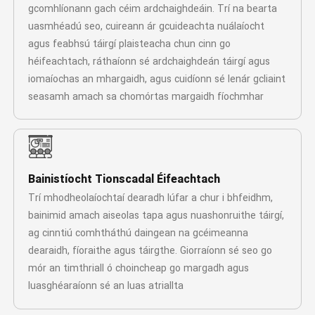
gcomhlíonann gach céim ardchaighdeáin. Trí na bearta
uasmhéadú seo, cuireann ár gcuideachta nuálaíocht
agus feabhsú táirgí plaisteacha chun cinn go
héifeachtach, ráthaíonn sé ardchaighdeán táirgí agus
iomaíochas an mhargaidh, agus cuidíonn sé lenár gcliaint
seasamh amach sa chomórtas margaidh fíochmhar
Bainistíocht Tionscadal Éifeachtach
Trí mhodheolaíochtaí dearadh lúfar a chur i bhfeidhm,
bainimid amach aiseolas tapa agus nuashonruithe táirgí,
ag cinntiú comhtháthú daingean na gcéimeanna
dearaidh, fíoraithe agus táirgthe. Giorraíonn sé seo go
mór an timthriall ó choincheap go margadh agus
luasghéaraíonn sé an luas atriallta