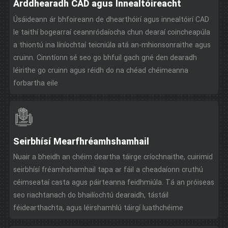
Arddhearadh CAD agus Innealtóireacht
Úsáideann ár bhfoireann de dhearthóirí agus innealtóirí CAD
le taithí bogearraí ceannródaíocha chun dearaí coincheapúla
a thiontú ina líníochtaí teicniúla atá an-mhionsonraithe agus
cruinn. Cinntíonn sé seo go bhfuil gach gné den dearadh
léirithe go cruinn agus réidh do na chéad chéimeanna
forbartha eile
Seirbhísí Mearfhréamhshamhail
Nuair a bheidh an chéim deartha táirge críochnaithe, cuirimid
seirbhísí fréamhshamhail tapa ar fáil a cheadaíonn cruthú
céimseataí casta agus páirteanna feidhmiúla. Tá an próiseas
seo riachtanach do bhailíochtú dearaidh, tástáil
féidearthachta, agus léirshamhlú táirgí luathchéime