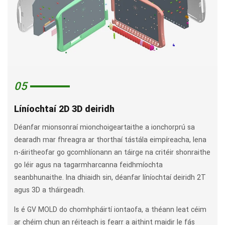
05
Líníochtaí 2D 3D deiridh
Déanfar mionsonraí mionchoigeartaithe a ionchorprú sa
dearadh mar fhreagra ar thorthaí tástála eimpíreacha, lena
n-áiritheofar go gcomhlíonann an táirge na critéir shonraithe
go léir agus na tagarmharcanna feidhmíochta
seanbhunaithe. Ina dhiaidh sin, déanfar líníochtaí deiridh 2T
agus 3D a tháirgeadh.
Is é GV MOLD do chomhpháirtí iontaofa, a théann leat céim
ar chéim chun an réiteach is fearr a aithint maidir le fás