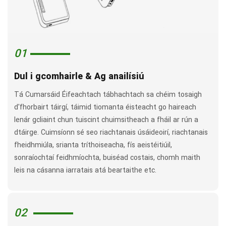
01
Dul i gcomhairle & Ag anailísiú
Tá Cumarsáid Éifeachtach tábhachtach sa chéim tosaigh
d'fhorbairt táirgí, táimid tiomanta éisteacht go haireach
lenár gcliaint chun tuiscint chuimsitheach a fháil ar rún a
dtáirge. Cuimsíonn sé seo riachtanais úsáideoirí, riachtanais
fheidhmiúla, srianta tríthoiseacha, fís aeistéitiúil,
sonraíochtaí feidhmíochta, buiséad costais, chomh maith
leis na cásanna iarratais atá beartaithe etc.
02