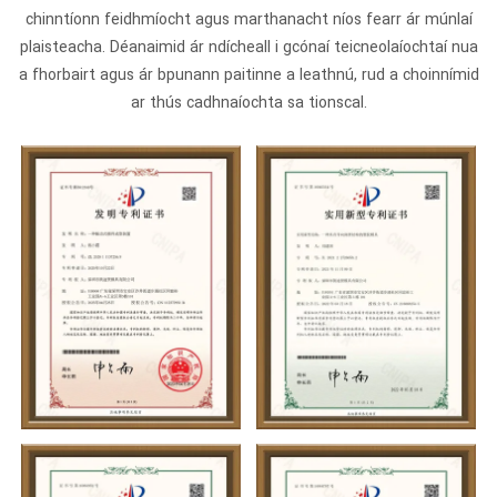
chinntíonn feidhmíocht agus marthanacht níos fearr ár múnlaí
plaisteacha. Déanaimid ár ndícheall i gcónaí teicneolaíochtaí nua
a fhorbairt agus ár bpunann paitinne a leathnú, rud a choinnímid
ar thús cadhnaíochta sa tionscal.