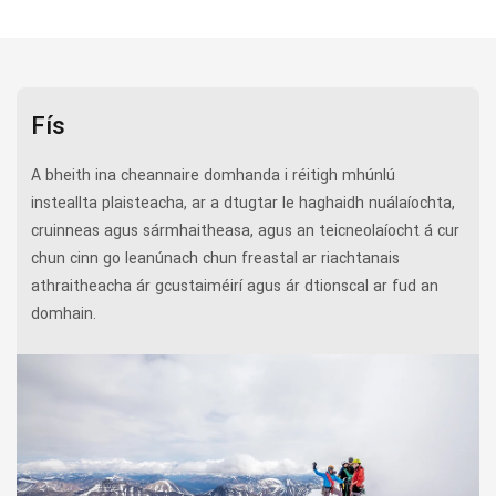
Fís
A bheith ina cheannaire domhanda i réitigh mhúnlú
insteallta plaisteacha, ar a dtugtar le haghaidh nuálaíochta,
cruinneas agus sármhaitheasa, agus an teicneolaíocht á cur
chun cinn go leanúnach chun freastal ar riachtanais
athraitheacha ár gcustaiméirí agus ár dtionscal ar fud an
domhain.