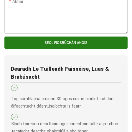
Ábhar
SEOL FIOSRÚCHÁN ANOIS
Dearadh Le Tuilleadh Faisnéise, Luas &
Brabúsacht
Tóg samhlacha cruinne 3D agus cuir in oiriúint iad don
éifeachtacht déantúsaíochta is fearr
Bíodh foireann dearthóirí agus innealtóirí oilte agat chun
tacaíocht deartha ghairmiúil a sholáthar