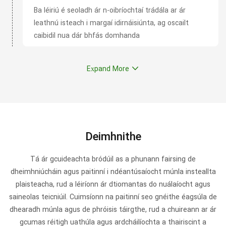
Ba léiriú é seoladh ár n-oibríochtaí trádála ar ár
leathnú isteach i margaí idirnáisiúnta, ag oscailt
caibidil nua dár bhfás domhanda
Expand More
Deimhnithe
Tá ár gcuideachta bródúil as a phunann fairsing de
dheimhniúcháin agus paitinní i ndéantúsaíocht múnla insteallta
plaisteacha, rud a léiríonn ár dtiomantas do nuálaíocht agus
saineolas teicniúil. Cuimsíonn na paitinní seo gnéithe éagsúla de
dhearadh múnla agus de phróisis táirgthe, rud a chuireann ar ár
gcumas réitigh uathúla agus ardcháilíochta a thairiscint a