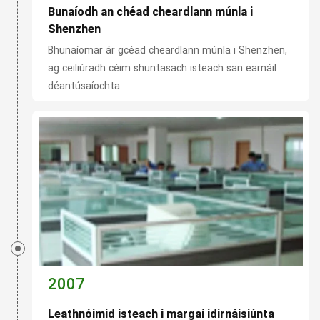
Bunaíodh an chéad cheardlann múnla i
Shenzhen
Bhunaíomar ár gcéad cheardlann múnla i Shenzhen,
ag ceiliúradh céim shuntasach isteach san earnáil
déantúsaíochta
2007
Leathnóimid isteach i margaí idirnáisiúnta