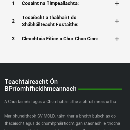
1
Cosaint na Timpeallachta:
Tosaíocht a thabhairt do
2
Shábháilteacht Fostaithe:
3
Cleachtais Eitice a Chur Chun Cinn:
Teachtaireacht Ón
BPríomhfheidhmeannach
A Chustaiméirí agus a Chomhpháirtithe a bhfuil meas orthu.
Mar bhunaitheoir GV MOLD, táim thar a bheith buíoch as do
thacaíocht agus do chomhpháirtíocht gan staonadh le tríocha