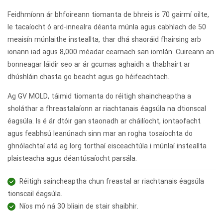
Feidhmíonn ár bhfoireann tiomanta de bhreis is 70 gairmí oilte,
le tacaíocht ó ard-innealra déanta múnla agus cabhlach de 50
meaisín múnlaithe insteallta, thar dhá shaoráid fhairsing arb
ionann iad agus 8,000 méadar cearnach san iomlán. Cuireann an
bonneagar láidir seo ar ár gcumas aghaidh a thabhairt ar
dhúshláin chasta go beacht agus go héifeachtach.
Ag GV MOLD, táimid tiomanta do réitigh shaincheaptha a
sholáthar a fhreastalaíonn ar riachtanais éagsúla na dtionscal
éagsúla. Is é ár dtóir gan staonadh ar cháilíocht, iontaofacht
agus feabhsú leanúnach sinn mar an rogha tosaíochta do
ghnólachtaí atá ag lorg torthaí eisceachtúla i múnlaí insteallta
plaisteacha agus déantúsaíocht parsála.
Réitigh saincheaptha chun freastal ar riachtanais éagsúla
tionscail éagsúla.
Níos mó ná 30 bliain de stair shaibhir.