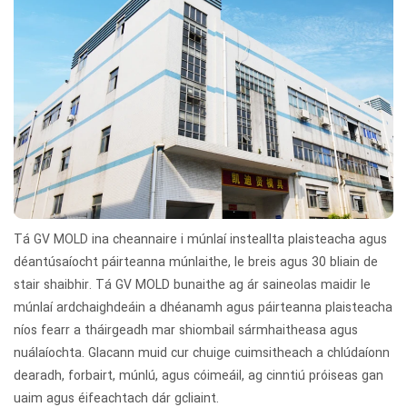
Tá GV MOLD ina cheannaire i múnlaí insteallta plaisteacha agus
déantúsaíocht páirteanna múnlaithe, le breis agus 30 bliain de
stair shaibhir. Tá GV MOLD bunaithe ag ár saineolas maidir le
múnlaí ardchaighdeáin a dhéanamh agus páirteanna plaisteacha
níos fearr a tháirgeadh mar shiombail sármhaitheasa agus
nuálaíochta. Glacann muid cur chuige cuimsitheach a chlúdaíonn
dearadh, forbairt, múnlú, agus cóimeáil, ag cinntiú próiseas gan
uaim agus éifeachtach dár gcliaint.