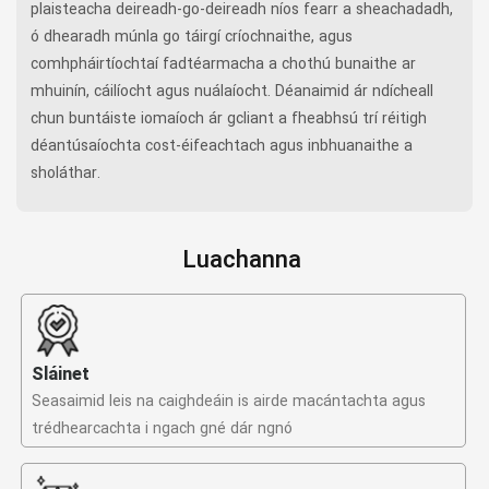
plaisteacha deireadh-go-deireadh níos fearr a sheachadadh,
ó dhearadh múnla go táirgí críochnaithe, agus
comhpháirtíochtaí fadtéarmacha a chothú bunaithe ar
mhuinín, cáilíocht agus nuálaíocht. Déanaimid ár ndícheall
chun buntáiste iomaíoch ár gcliant a fheabhsú trí réitigh
déantúsaíochta cost-éifeachtach agus inbhuanaithe a
sholáthar.
Luachanna
Sláinet
Seasaimid leis na caighdeáin is airde macántachta agus
trédhearcachta i ngach gné dár ngnó