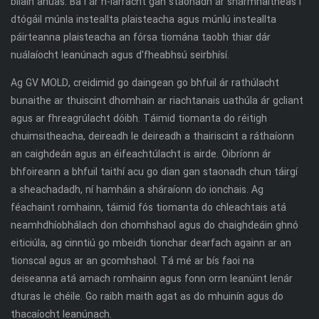
bliain anuas. Ba í ár n-iarracht gan staonadh ar shármhaitheas i
dtógáil múnla insteallta plaisteacha agus múnlú insteallta
páirteanna plaisteacha an fórsa tiomána taobh thiar dár
nuálaíocht leanúnach agus d'fheabhsú seirbhísí.
Ag GV MOLD, creidimid go daingean go bhfuil ár rathúlacht
bunaithe ar thuiscint dhomhain ar riachtanais uathúla ár gcliant
agus ar fhreagrúlacht dóibh. Táimid tiomanta do réitigh
chuimsitheacha, deireadh le deireadh a thairiscint a ráthaíonn
an caighdeán agus an éifeachtúlacht is airde. Oibríonn ár
bhfoireann a bhfuil taithí acu go dian gan staonadh chun táirgí
a sheachadadh, ní hamháin a sháraíonn do ionchais. Ag
féachaint romhainn, táimid fós tiomanta do chleachtais atá
neamhdhíobhálach don chomhshaol agus do chaighdeáin ghnó
eiticiúla, ag cinntiú go mbeidh tionchar dearfach againn ar an
tionscal agus ar an gcomhshaol. Tá mé ar bís faoi na
deiseanna atá amach romhainn agus fonn orm leanúint lenár
dturas le chéile.
Go raibh maith agat as do mhuinín agus do
thacaíocht leanúnach.