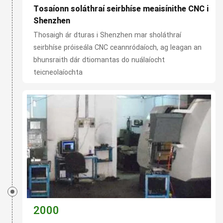
Tosaíonn soláthraí seirbhíse meaisínithe CNC i
Shenzhen
Thosaigh ár dturas i Shenzhen mar sholáthraí
seirbhíse próiseála CNC ceannródaíoch, ag leagan an
bhunsraith dár dtiomantas do nuálaíocht
teicneolaíochta
2000