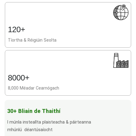
120+
Tíortha & Réigiúin Seolta
8000+
8,000 Méadar Cearnógach
30+ Bliain de Thaithí
I múnla insteallta plaisteacha & páirteanna
mhúnlú déantúsaíocht