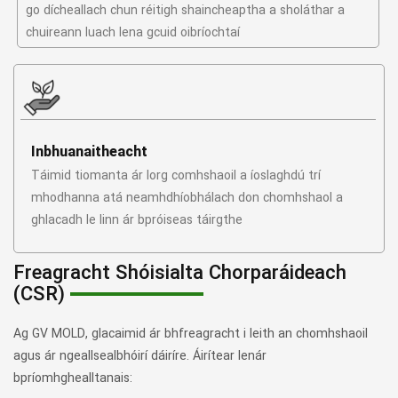
go dícheallach chun réitigh shaincheaptha a sholáthar a
chuireann luach lena gcuid oibríochtaí
Inbhuanaitheacht
Táimid tiomanta ár lorg comhshaoil ​​a íoslaghdú trí
mhodhanna atá neamhdhíobhálach don chomhshaol a
ghlacadh le linn ár bpróiseas táirgthe
Freagracht Shóisialta Chorparáideach
(CSR)
Ag GV MOLD, glacaimid ár bhfreagracht i leith an chomhshaoil ​​
agus ár ngeallsealbhóirí dáiríre. Áirítear lenár
bpríomhghealltanais: