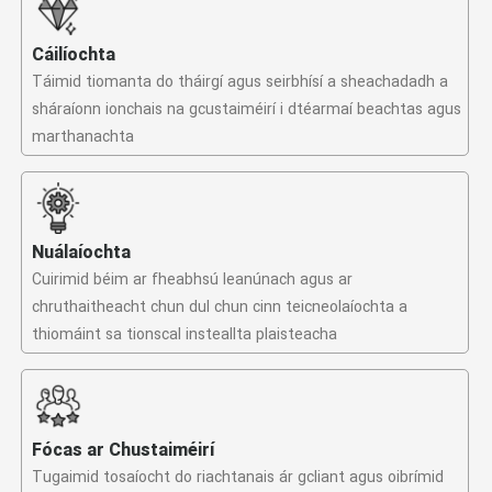
Cáilíochta
Táimid tiomanta do tháirgí agus seirbhísí a sheachadadh a
sháraíonn ionchais na gcustaiméirí i dtéarmaí beachtas agus
marthanachta
Nuálaíochta
Cuirimid béim ar fheabhsú leanúnach agus ar
chruthaitheacht chun dul chun cinn teicneolaíochta a
thiomáint sa tionscal insteallta plaisteacha
Fócas ar Chustaiméirí
Tugaimid tosaíocht do riachtanais ár gcliant agus oibrímid