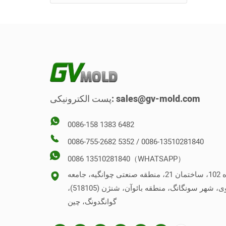
قالب معکوس
قالب عمودی
sales@gv-mold.com
پست الکترونیکی:
0086-158 1383 6482
0086-755-2682 5352 / 0086-13510281840
0086 13510281840（WHATSAPP）
شماره 102، ساختمان 21، منطقه صنعتی چوانگیه، جامعه
شاپووی، شهر سونگانگ، منطقه بائوآن، شنژن (518105)،
گوانگدونگ، چین