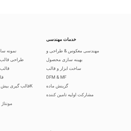
خدمات مهندسی
مهندسی معکوس & طراحی و
نمونه سا
بهینه سازی محصول
طراحی قالب ت
ساخت ابزار و قالب
قالب 
DFM & MF
قا
گزینش ماده
قالب گیری بیش از حد و قالب گیری 2K
مشارکت اولیه تامین کننده
مونتاژ