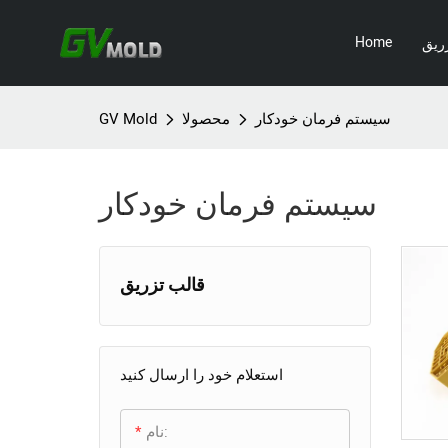
Home
ریق
سیستم فرمان خودکار
محصولا
GV Mold
سیستم فرمان خودکار
قالب تزریق
قالب لوازم خانگی
+
قالب تلویزیون
قالب لوازم الکترونیکی مصرفی
+
استعلام خود را ارسال کنید
قالب سشوار
قالب جعبه شارژ هدفون بی
قالب تزریق صنعتی
+
نام:
سیم