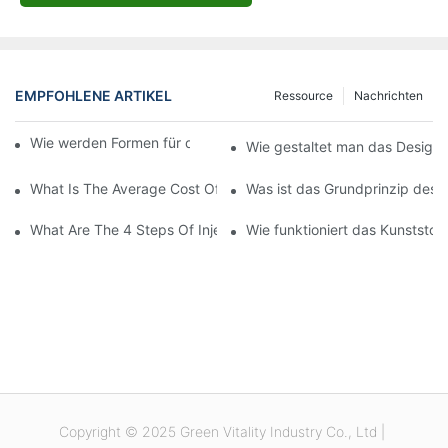
EMPFOHLENE ARTIKEL
Ressource
Nachrichten
Wie werden Formen für den Spritzguss hergestellt?
Wie gestaltet man das Design f
What Is The Average Cost Of An Injection Mold?
Was ist das Grundprinzip des 
What Are The 4 Steps Of Injection Molding?
Wie funktioniert das Kunststof
Copyright © 2025 Green Vitality Industry Co., Ltd |