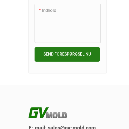
profess
Indhold
opfyld
ikke k
kvalite
dimens
overfl
også i
SEND FORESPØRGSEL NU
hvilket
stabile
støbep
At vælg
sprøjt
enestå
holdbar
væsent
overord
printer
E- mail:
sales@gv-mold.com