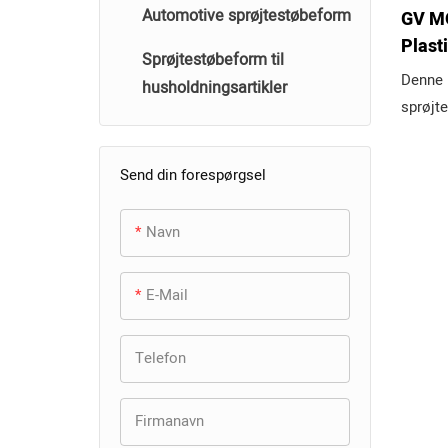
Automotive sprøjtestøbeform
GV M
Plast
Sprøjtestøbeform til
m til
Denne 
husholdningsartikler
dele
sprøjt
præcis
ideel ti
Send din forespørgsel
hovedb
printer
Navn
plastde
værktø
E-Mail
kompon
, uanse
kompl
Telefon
struktu
dimensi
Firmanavn
bruge 