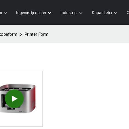
rm
Ingeniørtjenester
Industrier
Kapaciteter
støbeform
Printer Form