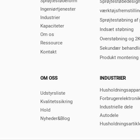
Sprøjtestøbeform
Sprøjtestøbedesig
Ingeniørtjenester
værktøjsfremstillin
Industrier
Sprøjtestøbning af 
Kapaciteter
Indsæt støbning
Om os
Overstøbning og 2K
Ressource
Sekundær behandli
Kontakt
Produkt montering 
OM OSS
INDUSTRIER
Husholdningsappar
Udstyrsliste
Forbrugerelektroni
Kvalitetssikring
Industrielle dele
Hold
Autodele
Nyheder&Blog
Husholdningsartikl