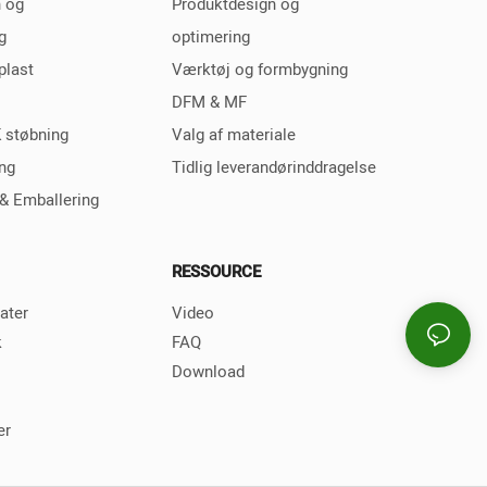
n og
Produktdesign og
g
optimering
plast
Værktøj og formbygning
DFM & MF
 støbning
Valg af materiale
ng
Tidlig leverandørinddragelse
& Emballering
RESSOURCE
ater
Video
k
FAQ
Download
er