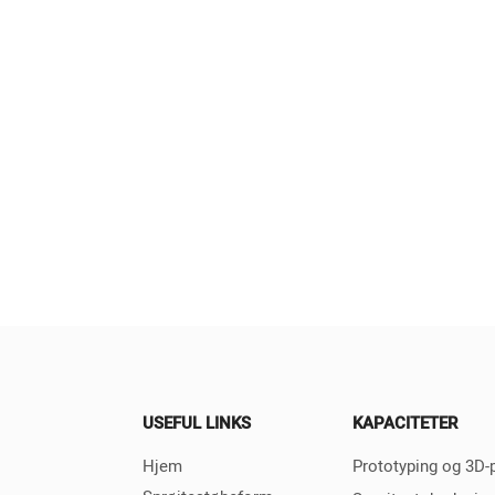
ionelt design,
er sprøjtestøbeformen
un strenge
tsstandarder for
ionel nøjagtighed og
adefinish, men rummer
ndviklede geometrier,
 muliggør effektive og
roduktionsprocesser.
e vores 3D-printer
estøbeform garanterer
ende ydeevne og
hed, hvilket
USEFUL LINKS
KAPACITETER
ligt forbedrer den
nede kvalitet af 3D-
Hjem
Prototyping og 3D-p
e