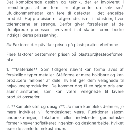
Det komplicerede design og teknik, der er involveret i
fremstillingen af ​​en form, er afgørende, da selv små
ufuldkommenheder kan føre til defekter i det endelige
produkt. Høj præcision er afgørende, især i industrier, hvor
tolerancerne er strenge. Derfor giver forståelsen af ​​de
detaljerede processer involveret i at skabe forme bedre
indsigt i deres prissætning.
## Faktorer, der påvirker prisen på plastsprøjtestøbeforme
Flere faktorer bestemmer prisen på plastsprøjtestøbeforme,
bl.a:
1. **Materiale**: Som tidligere nævnt kan forme laves af
forskellige typer metaller. Stålforme er mere holdbare og kan
producere millioner af dele, hvilket gør dem velegnede til
højvolumenproduktion. De kommer dog til en højere pris end
aluminiumsforme, som kan være velegnede til lavere
produktionsserier.
2. **Kompleksitet og design**: Jo mere kompleks delen er, jo
mere indviklet vil formdesignet være. Funktioner såsom
underskæringer, teksturer eller indviklede geometriske
former kræver sofistikeret ingeniør- og designarbejde, hvilket
øger de samlede omkostninger.