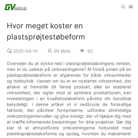
Hvor meget koster en
plastsprøjtestøbeform
2025-04-10
GV Mold
62
Overvejer du at dykke ned i plastsprøjtestøbningens verden,
men er du usikker på omkostningerne? At forstå prisen på en
plastsprøjtestøbeform er afgørende for både virksomheder
og hobbyfolk. Uanset om du er en nystartet virksomhed, der
ønsker at fremstille dit første produkt, eller en etableret
virksomhed, der sigter mod at optimere produktionen, kan
investeringen i en kvalitetsstøbeform påvirke din bundlinje
betydeligt. I denne artikel vil vi nedbryde de forskellige
faktorer, der påvirker formpriserne, udforske almindelige
omkostningsintervaller og give indsigt, der vil hjælpe dig med
at træffe informerede beslutninger for dine projekter. Gør dig
klar til at afmystificere omkostningerne forbundet med
plastiksprøjtestøbeforme og opdag, hvordan du maksimerer