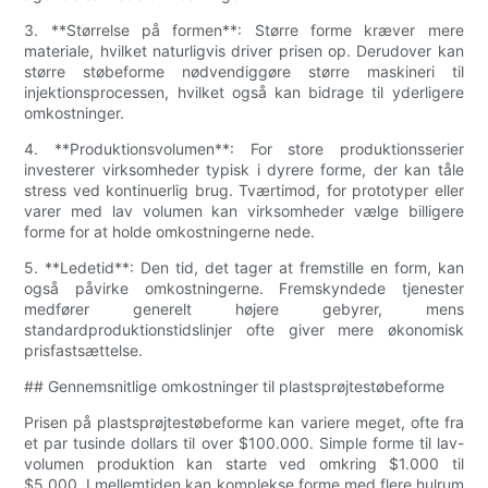
3. **Størrelse på formen**: Større forme kræver mere
materiale, hvilket naturligvis driver prisen op. Derudover kan
større støbeforme nødvendiggøre større maskineri til
injektionsprocessen, hvilket også kan bidrage til yderligere
omkostninger.
4. **Produktionsvolumen**: For store produktionsserier
investerer virksomheder typisk i dyrere forme, der kan tåle
stress ved kontinuerlig brug. Tværtimod, for prototyper eller
varer med lav volumen kan virksomheder vælge billigere
forme for at holde omkostningerne nede.
5. **Ledetid**: Den tid, det tager at fremstille en form, kan
også påvirke omkostningerne. Fremskyndede tjenester
medfører generelt højere gebyrer, mens
standardproduktionstidslinjer ofte giver mere økonomisk
prisfastsættelse.
## Gennemsnitlige omkostninger til plastsprøjtestøbeforme
Prisen på plastsprøjtestøbeforme kan variere meget, ofte fra
et par tusinde dollars til over $100.000. Simple forme til lav-
volumen produktion kan starte ved omkring $1.000 til
$5.000. I mellemtiden kan komplekse forme med flere hulrum