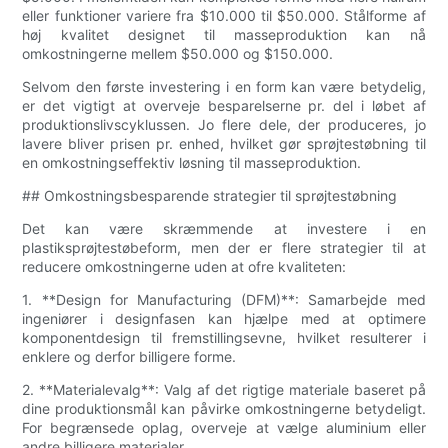
eller funktioner variere fra $10.000 til $50.000. Stålforme af
høj kvalitet designet til masseproduktion kan nå
omkostningerne mellem $50.000 og $150.000.
Selvom den første investering i en form kan være betydelig,
er det vigtigt at overveje besparelserne pr. del i løbet af
produktionslivscyklussen. Jo flere dele, der produceres, jo
lavere bliver prisen pr. enhed, hvilket gør sprøjtestøbning til
en omkostningseffektiv løsning til masseproduktion.
## Omkostningsbesparende strategier til sprøjtestøbning
Det kan være skræmmende at investere i en
plastiksprøjtestøbeform, men der er flere strategier til at
reducere omkostningerne uden at ofre kvaliteten:
1. **Design for Manufacturing (DFM)**: Samarbejde med
ingeniører i designfasen kan hjælpe med at optimere
komponentdesign til fremstillingsevne, hvilket resulterer i
enklere og derfor billigere forme.
2. **Materialevalg**: Valg af det rigtige materiale baseret på
dine produktionsmål kan påvirke omkostningerne betydeligt.
For begrænsede oplag, overveje at vælge aluminium eller
andre billigere materialer.