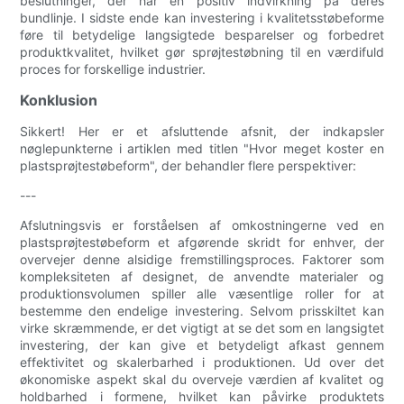
beslutninger, der har en positiv indvirkning på deres
bundlinje. I sidste ende kan investering i kvalitetsstøbeforme
føre til betydelige langsigtede besparelser og forbedret
produktkvalitet, hvilket gør sprøjtestøbning til en værdifuld
proces for forskellige industrier.
Konklusion
Sikkert! Her er et afsluttende afsnit, der indkapsler
nøglepunkterne i artiklen med titlen "Hvor meget koster en
plastsprøjtestøbeform", der behandler flere perspektiver:
---
Afslutningsvis er forståelsen af ​​omkostningerne ved en
plastsprøjtestøbeform et afgørende skridt for enhver, der
overvejer denne alsidige fremstillingsproces. Faktorer som
kompleksiteten af ​​designet, de anvendte materialer og
produktionsvolumen spiller alle væsentlige roller for at
bestemme den endelige investering. Selvom prisskiltet kan
virke skræmmende, er det vigtigt at se det som en langsigtet
investering, der kan give et betydeligt afkast gennem
effektivitet og skalerbarhed i produktionen. Ud over det
økonomiske aspekt skal du overveje værdien af ​​kvalitet og
holdbarhed i formene, hvilket kan påvirke produktets