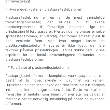
din investering!
# Hvor meget koster en plastsprøjtestøbeform?
Plastsprøjtestøbning er en af ​​de mest almindelige
fremstillingsprocesser, der bruges til at skabe
plastkomponenter til forskellige industrier, lige fra
bilindustrien til forbrugsvarer. Hjertet i denne proces er selve
sprøjtestøbeformen, et værktøj, der former smeltet plast til
den ønskede form. Men hvor meget koster en
plastiksprøjtestøbeform? Svaret er ikke ligetil, da flere
faktorer påvirker prissætningen. Lad os dykke ned i disse
aspekter for at forstå omkostningerne forbundet med
plastsprøjtestøbeforme.
## Forståelse af plastsprøjtestøbeforme
Plastsprøjtestøbeforme er komplekse værktøjssystemer, der
består af to hovedhalvdele - hulrummet og kernen.
Hulrummet er det sted, hvor den smeltede plastik sprøjtes
ind, mens kernen udgør delens indre. Dette værktøj kan
fremstilles af metaller som aluminium eller stål, og valget af
materiale har en betydelig indvirkning på prisen og levetiden
af ​​formen.