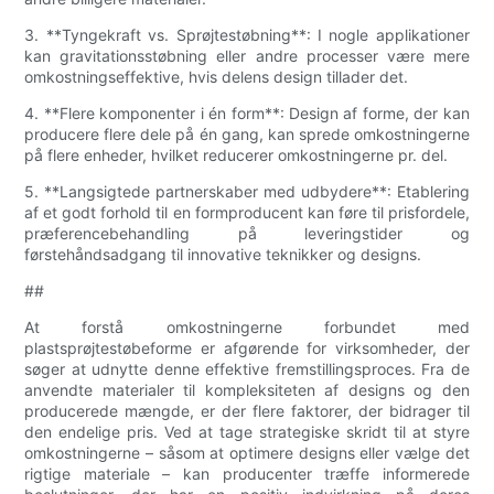
3. **Tyngekraft vs. Sprøjtestøbning**: I nogle applikationer
kan gravitationsstøbning eller andre processer være mere
omkostningseffektive, hvis delens design tillader det.
4. **Flere komponenter i én form**: Design af forme, der kan
producere flere dele på én gang, kan sprede omkostningerne
på flere enheder, hvilket reducerer omkostningerne pr. del.
5. **Langsigtede partnerskaber med udbydere**: Etablering
af et godt forhold til en formproducent kan føre til prisfordele,
præferencebehandling på leveringstider og
førstehåndsadgang til innovative teknikker og designs.
##
At forstå omkostningerne forbundet med
plastsprøjtestøbeforme er afgørende for virksomheder, der
søger at udnytte denne effektive fremstillingsproces. Fra de
anvendte materialer til kompleksiteten af ​​designs og den
producerede mængde, er der flere faktorer, der bidrager til
den endelige pris. Ved at tage strategiske skridt til at styre
omkostningerne – såsom at optimere designs eller vælge det
rigtige materiale – kan producenter træffe informerede