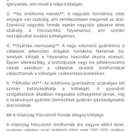
igényelnek, ami növeli a teljes költséget.
3. **Az öntőforma mérete**: A nagyobb formákhoz több
anyagra van szükség, ami természetesen megemeli az árat.
Ezenkívül nagyobb formák esetén nagyobb gépekre lehet
szükség a fröccsöntési folyamathoz, ami szintén
hozzájárulhat további költségekhez.
4. **Gyártási mennyiség**: A nagy volumenű gyártáshoz a
vállalatok jellemzően drágább formákba fektetnek be,
amelyek kibírják a folyamatos használat okozta stresszt.
Éppen ellenkezőleg, a prototípusok vagy kis példányszámú
cikkek esetében a vállalatok olcsóbb öntőformákat
választhatnak a költségek csökkentése érdekében.
5. **Átfutási idő**: Az öntőforma gyártásához szükséges idő
szintén befolyásolhatja a költségét. A gyorsított
szolgáltatások általában magasabb költségekkel járnak, míg
a szabványos gyártási ütemezések gyakran gazdaságosabb
árat kínálnak.
## A műanyag fröccsöntő formák átlagos költsége
A műanyag fröccsöntő öntőformák ára nagyon eltérő lehet,
gyakran néhány ezer dollártól több mint 100 000 dollárig