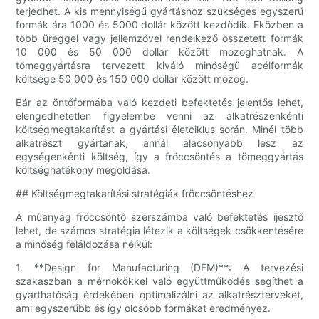
terjedhet. A kis mennyiségű gyártáshoz szükséges egyszerű
formák ára 1000 és 5000 dollár között kezdődik. Eközben a
több üreggel vagy jellemzővel rendelkező összetett formák
10 000 és 50 000 dollár között mozoghatnak. A
tömeggyártásra tervezett kiváló minőségű acélformák
költsége 50 000 és 150 000 dollár között mozog.
Bár az öntőformába való kezdeti befektetés jelentős lehet,
elengedhetetlen figyelembe venni az alkatrészenkénti
költségmegtakarítást a gyártási életciklus során. Minél több
alkatrészt gyártanak, annál alacsonyabb lesz az
egységenkénti költség, így a fröccsöntés a tömeggyártás
költséghatékony megoldása.
## Költségmegtakarítási stratégiák fröccsöntéshez
A műanyag fröccsöntő szerszámba való befektetés ijesztő
lehet, de számos stratégia létezik a költségek csökkentésére
a minőség feláldozása nélkül:
1. **Design for Manufacturing (DFM)**: A tervezési
szakaszban a mérnökökkel való együttműködés segíthet a
gyárthatóság érdekében optimalizálni az alkatrészterveket,
ami egyszerűbb és így olcsóbb formákat eredményez.