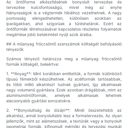
Az öntőforma elkészítésének bonyolult tervezése és
tervezése kulcsfontosságú, mivel még az enyhe
hiányosságok is a végtermék hibáihoz vezethetnek. A nagy
pontosság elengedhetetlen, különösen azokban az
iparágakban, ahol szigorúak a tűréshatárok. Ezért az
öntőformák létrehozásával kapcsolatos részletes folyamatok
megértése jobb betekintést nyújt azok áraiba.
## A műanyag fröccsöntő szerszámok költségét befolyásoló
tényezők
Számos tényező határozza meg a műanyag fröccsöntő
formák költségét, beleértve:
1. **Anyag**: Mint korábban említettük, a formák különböző
típusú fémekből készülhetnek. Az acélformák tartósabbak,
és több millió alkatrészt tudnak gyártani, így alkalmasak
nagy volumenű gyártásra. Ezek azonban drágábbak, mint az
alumíniumöntőformák, amelyek alkalmasak lehetnek
alacsonyabb gyártási sorozatokra.
2. **Bonyolultság és dizájn**: Minél összetettebb az
alkatrész, annál bonyolultabb lesz a formatervezés. Az olyan
jellemzők, mint az alámetszések, a textúrák vagy a bonyolult
geometriai formák, kifinomult mérnöki és tervezési munkát