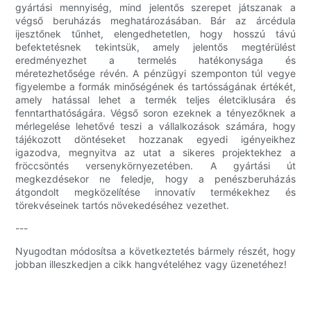
gyártási mennyiség, mind jelentős szerepet játszanak a
végső beruházás meghatározásában. Bár az árcédula
ijesztőnek tűnhet, elengedhetetlen, hogy hosszú távú
befektetésnek tekintsük, amely jelentős megtérülést
eredményezhet a termelés hatékonysága és
méretezhetősége révén. A pénzügyi szemponton túl vegye
figyelembe a formák minőségének és tartósságának értékét,
amely hatással lehet a termék teljes életciklusára és
fenntarthatóságára. Végső soron ezeknek a tényezőknek a
mérlegelése lehetővé teszi a vállalkozások számára, hogy
tájékozott döntéseket hozzanak egyedi igényeikhez
igazodva, megnyitva az utat a sikeres projektekhez a
fröccsöntés versenykörnyezetében. A gyártási út
megkezdésekor ne feledje, hogy a penészberuházás
átgondolt megközelítése innovatív termékekhez és
törekvéseinek tartós növekedéséhez vezethet.
---
Nyugodtan módosítsa a következtetés bármely részét, hogy
jobban illeszkedjen a cikk hangvételéhez vagy üzenetéhez!