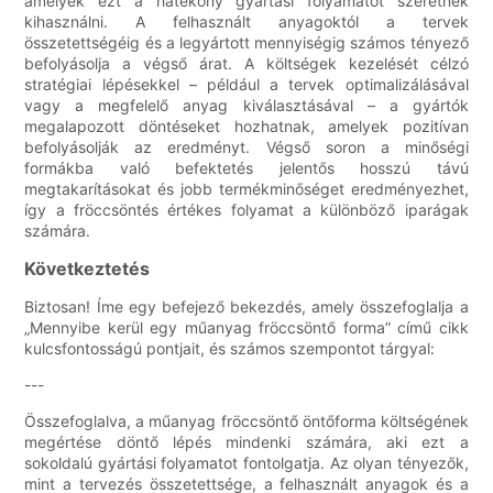
amelyek ezt a hatékony gyártási folyamatot szeretnék
kihasználni. A felhasznált anyagoktól a tervek
összetettségéig és a legyártott mennyiségig számos tényező
befolyásolja a végső árat. A költségek kezelését célzó
stratégiai lépésekkel – például a tervek optimalizálásával
vagy a megfelelő anyag kiválasztásával – a gyártók
megalapozott döntéseket hozhatnak, amelyek pozitívan
befolyásolják az eredményt. Végső soron a minőségi
formákba való befektetés jelentős hosszú távú
megtakarításokat és jobb termékminőséget eredményezhet,
így a fröccsöntés értékes folyamat a különböző iparágak
számára.
Következtetés
Biztosan! Íme egy befejező bekezdés, amely összefoglalja a
„Mennyibe kerül egy műanyag fröccsöntő forma” című cikk
kulcsfontosságú pontjait, és számos szempontot tárgyal:
---
Összefoglalva, a műanyag fröccsöntő öntőforma költségének
megértése döntő lépés mindenki számára, aki ezt a
sokoldalú gyártási folyamatot fontolgatja. Az olyan tényezők,
mint a tervezés összetettsége, a felhasznált anyagok és a