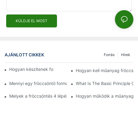
KÜLDJE EL MOST
AJÁNLOTT CIKKEK
Forrás
Hírek
Hogyan készítenek formákat fröccsöntéshez?
Hogyan kell műanyag fröccsönt
Mennyi egy fröccsöntő forma átlagos költsége?
What Is The Basic Principle Of 
Melyek a fröccsöntés 4 lépése?
Hogyan működik a műanyag fr