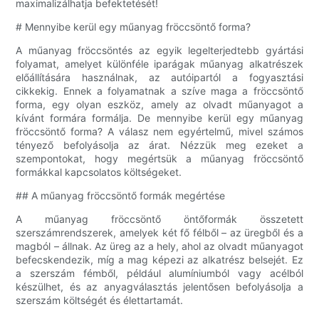
maximalizálhatja befektetését!
# Mennyibe kerül egy műanyag fröccsöntő forma?
A műanyag fröccsöntés az egyik legelterjedtebb gyártási
folyamat, amelyet különféle iparágak műanyag alkatrészek
előállítására használnak, az autóipartól a fogyasztási
cikkekig. Ennek a folyamatnak a szíve maga a fröccsöntő
forma, egy olyan eszköz, amely az olvadt műanyagot a
kívánt formára formálja. De mennyibe kerül egy műanyag
fröccsöntő forma? A válasz nem egyértelmű, mivel számos
tényező befolyásolja az árat. Nézzük meg ezeket a
szempontokat, hogy megértsük a műanyag fröccsöntő
formákkal kapcsolatos költségeket.
## A műanyag fröccsöntő formák megértése
A műanyag fröccsöntő öntőformák összetett
szerszámrendszerek, amelyek két fő félből – az üregből és a
magból – állnak. Az üreg az a hely, ahol az olvadt műanyagot
befecskendezik, míg a mag képezi az alkatrész belsejét. Ez
a szerszám fémből, például alumíniumból vagy acélból
készülhet, és az anyagválasztás jelentősen befolyásolja a
szerszám költségét és élettartamát.