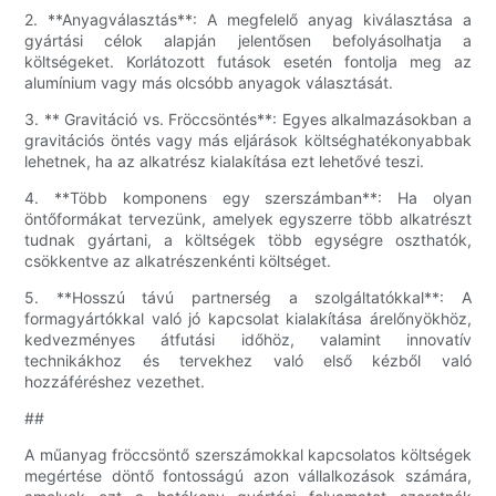
2. **Anyagválasztás**: A megfelelő anyag kiválasztása a
gyártási célok alapján jelentősen befolyásolhatja a
költségeket. Korlátozott futások esetén fontolja meg az
alumínium vagy más olcsóbb anyagok választását.
3. ** Gravitáció vs. Fröccsöntés**: Egyes alkalmazásokban a
gravitációs öntés vagy más eljárások költséghatékonyabbak
lehetnek, ha az alkatrész kialakítása ezt lehetővé teszi.
4. **Több komponens egy szerszámban**: Ha olyan
öntőformákat tervezünk, amelyek egyszerre több alkatrészt
tudnak gyártani, a költségek több egységre oszthatók,
csökkentve az alkatrészenkénti költséget.
5. **Hosszú távú partnerség a szolgáltatókkal**: A
formagyártókkal való jó kapcsolat kialakítása árelőnyökhöz,
kedvezményes átfutási időhöz, valamint innovatív
technikákhoz és tervekhez való első kézből való
hozzáféréshez vezethet.
##
A műanyag fröccsöntő szerszámokkal kapcsolatos költségek
megértése döntő fontosságú azon vállalkozások számára,