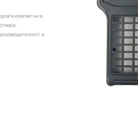
едлага компактни и
стмаса.
 производителност и