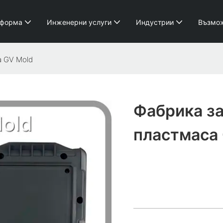
 форма
Инженерни услуги
Индустрии
Възмо
а GV Mold
Фабрика з
пластмаса