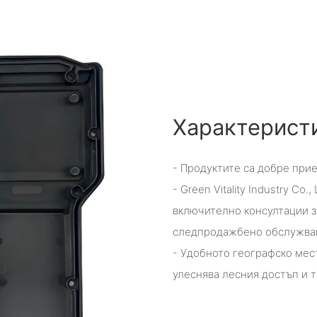
Характерист
- Продуктите са добре прие
- Green Vitality Industry Co
включително консултации з
следпродажбено обслужва
- Удобното географско ме
улеснява лесния достъп и 