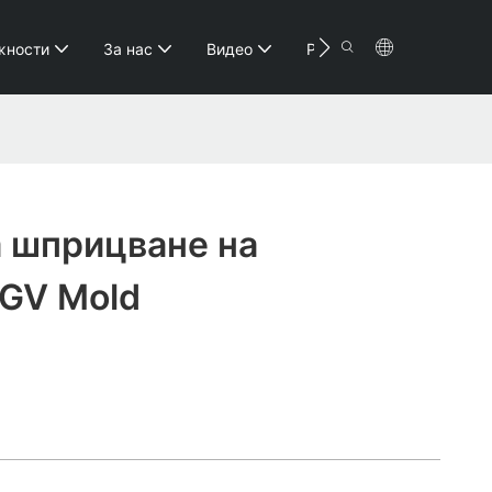
Контакт
жности
За нас
Видео
Ресурс
а шприцване на
 GV Mold