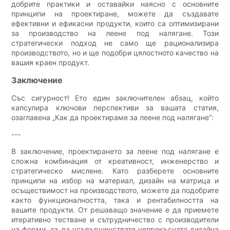
добрите практики и оставайки наясно с основните
принципи на проектиране, можете да създавате
ефективни и ефикасни продукти, които са оптимизирани
за производство на леене под налягане. Този
стратегически подход не само ще рационализира
производството, но и ще подобри цялостното качество на
вашия краен продукт.
Заключение
Със сигурност! Ето един заключителен абзац, който
капсулира ключови перспективи за вашата статия,
озаглавена „Как да проектираме за леене под налягане“:
---
В заключение, проектирането за леене под налягане е
сложна комбинация от креативност, инженерство и
стратегическо мислене. Като разберете основните
принципи на избор на материал, дизайн на матрица и
осъществимост на производството, можете да подобрите
както функционалността, така и рентабилността на
вашите продукти. От решаващо значение е да приемете
итеративно тестване и сътрудничество с производители
на форми, за да усъвършенствате непрекъснато дизайна