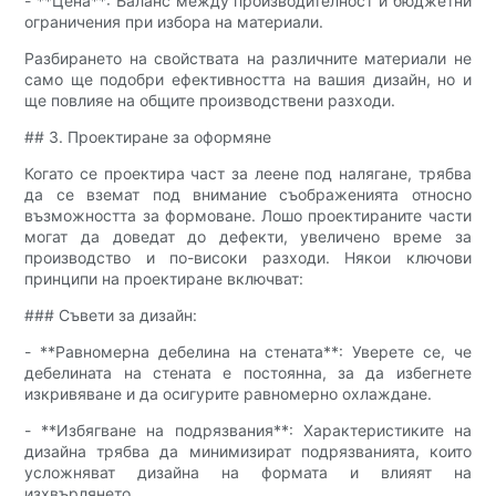
- **Цена**: Баланс между производителност и бюджетни
ограничения при избора на материали.
Разбирането на свойствата на различните материали не
само ще подобри ефективността на вашия дизайн, но и
ще повлияе на общите производствени разходи.
## 3. Проектиране за оформяне
Когато се проектира част за леене под налягане, трябва
да се вземат под внимание съображенията относно
възможността за формоване. Лошо проектираните части
могат да доведат до дефекти, увеличено време за
производство и по-високи разходи. Някои ключови
принципи на проектиране включват:
### Съвети за дизайн:
- **Равномерна дебелина на стената**: Уверете се, че
дебелината на стената е постоянна, за да избегнете
изкривяване и да осигурите равномерно охлаждане.
- **Избягване на подрязвания**: Характеристиките на
дизайна трябва да минимизират подрязванията, които
усложняват дизайна на формата и влияят на
изхвърлянето.