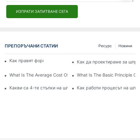
ИЗПРАТИ ЗАПИТВАНЕ СЕГА
ПРЕПОРЪЧАНИ СТАТИИ
Ресурс
Новини
Как правят форми за шприцване?
Как да проектираме за шпри
What Is The Average Cost Of An Injection Mold?
What Is The Basic Principle Of 
Какви са 4-те стъпки на шприцване?
Как работи процесът на шпр