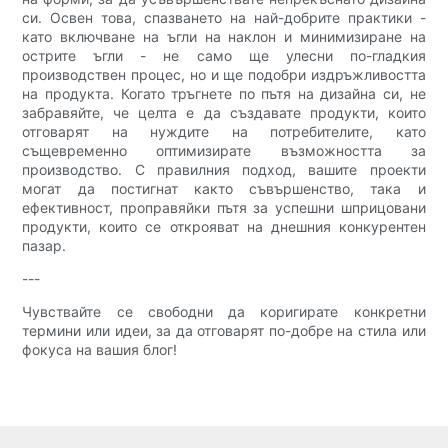
си. Освен това, спазването на най-добрите практики -
като включване на ъгли на наклон и минимизиране на
острите ъгли - не само ще улесни по-гладкия
производствен процес, но и ще подобри издръжливостта
на продукта. Когато тръгнете по пътя на дизайна си, не
забравяйте, че целта е да създавате продукти, които
отговарят на нуждите на потребителите, като
същевременно оптимизирате възможността за
производство. С правилния подход, вашите проекти
могат да постигнат както съвършенство, така и
ефективност, проправяйки пътя за успешни шприцовани
продукти, които се открояват на днешния конкурентен
пазар.
---
Чувствайте се свободни да коригирате конкретни
термини или идеи, за да отговарят по-добре на стила или
фокуса на вашия блог!