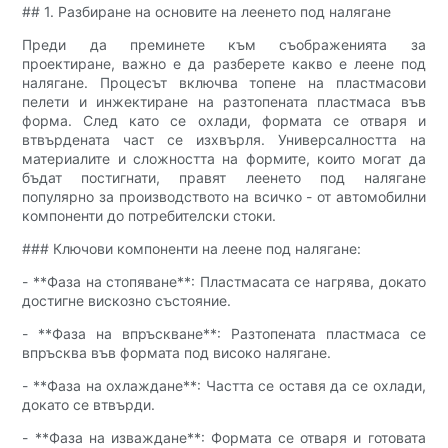
## 1. Разбиране на основите на леенето под налягане
Преди да преминете към съображенията за
проектиране, важно е да разберете какво е леене под
налягане. Процесът включва топене на пластмасови
пелети и инжектиране на разтопената пластмаса във
форма. След като се охлади, формата се отваря и
втвърдената част се изхвърля. Универсалността на
материалите и сложността на формите, които могат да
бъдат постигнати, правят леенето под налягане
популярно за производството на всичко - от автомобилни
компоненти до потребителски стоки.
### Ключови компоненти на леене под налягане:
- **Фаза на стопяване**: Пластмасата се нагрява, докато
достигне вискозно състояние.
- **Фаза на впръскване**: Разтопената пластмаса се
впръсква във формата под високо налягане.
- **Фаза на охлаждане**: Частта се оставя да се охлади,
докато се втвърди.
- **Фаза на изваждане**: Формата се отваря и готовата