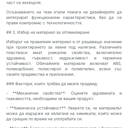
част се изхвърля.
Осъзнаването на тези етапи помага на дизайнерите да
интегрират функционални характеристики, без да се
прави компромис с технологичността.
## 2. Избор на материал за оптимизиране
Изборът на правилния материал е от решаващо значение
при проектирането за леене под налягане. Различните
пластмаси имат уникални свойства, включително
здравина, гъвкавост, издръжливост и термична
устойчивост. Обичайните материали включват ABS,
поликарбонат, полистирол и полиетилен, всеки със
своите предимства и приложения.
### Фактори, които трябва да имате предвид:
- **Механични свойства**: Оценете здравината и
гъвкавостта, необходими за вашия продукт.
- **Химическа устойчивост**: Уверете се, че материалът
може да издържи на излагане на химикали, които може
да срещне по време на употребата си.