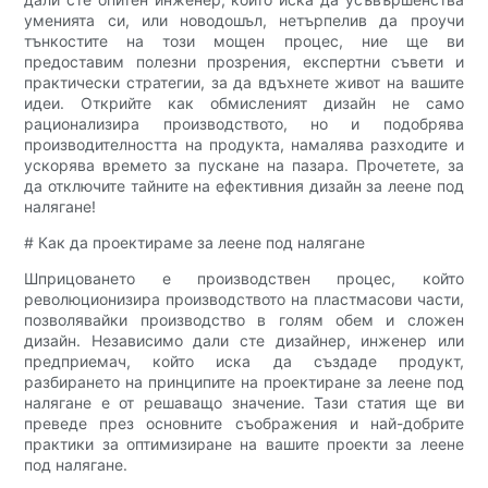
уменията си, или новодошъл, нетърпелив да проучи
тънкостите на този мощен процес, ние ще ви
предоставим полезни прозрения, експертни съвети и
практически стратегии, за да вдъхнете живот на вашите
идеи. Открийте как обмисленият дизайн не само
рационализира производството, но и подобрява
производителността на продукта, намалява разходите и
ускорява времето за пускане на пазара. Прочетете, за
да отключите тайните на ефективния дизайн за леене под
налягане!
# Как да проектираме за леене под налягане
Шприцоването е производствен процес, който
революционизира производството на пластмасови части,
позволявайки производство в голям обем и сложен
дизайн. Независимо дали сте дизайнер, инженер или
предприемач, който иска да създаде продукт,
разбирането на принципите на проектиране за леене под
налягане е от решаващо значение. Тази статия ще ви
преведе през основните съображения и най-добрите
практики за оптимизиране на вашите проекти за леене
под налягане.