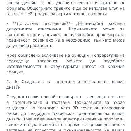
вашия дизайн, за да улесните лесното изваждане от
формата. Общоприето правило е да се използва ъгъл на
газене от 1-2 градуса за вертикални повърхности.
- **Допустими отклонения**: Дефинирайте разумно
допустимите отклонения. Шприцоването може да
постигне строги допуски, но избягвайте прекомерната
прецизност, освен ако не е необходимо, тъй като може
да увеличи разходите.
Чрез обмислено включване на функции и определяне на
подходящи толеранси можете да подобрите
използваемостта и структурната цялост на крайния
продукт.
## 5. Създаване на прототипи и тестване на вашия
дизайн
След като вашият дизайн е завършен, следващата стъпка
е прототипиране и тестване. Технологиите за бързо
създаване на прототипи, като 3D печат, ви позволяват
бързо да създадете физическо представяне на вашия
дизайн. Това е безценно за идентифициране на проблеми,
които могат да възникнат по време на производството и
тестване на годността и функционалността на вашия