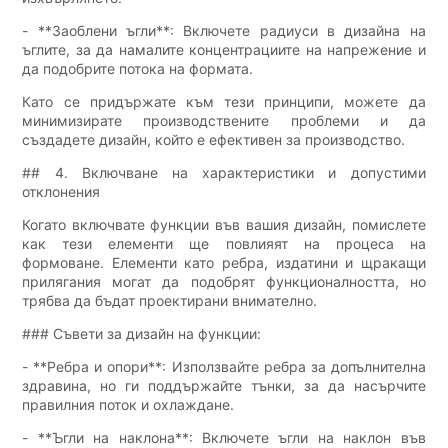
- **Заоблени ъгли**: Включете радиуси в дизайна на
ъглите, за да намалите концентрациите на напрежение и
да подобрите потока на формата.
Като се придържате към тези принципи, можете да
минимизирате производствените проблеми и да
създадете дизайн, който е ефективен за производство.
## 4. Включване на характеристики и допустими
отклонения
Когато включвате функции във вашия дизайн, помислете
как тези елементи ще повлияят на процеса на
формоване. Елементи като ребра, издатини и щракащи
прилягания могат да подобрят функционалността, но
трябва да бъдат проектирани внимателно.
### Съвети за дизайн на функции:
- **Ребра и опори**: Използвайте ребра за допълнителна
здравина, но ги поддържайте тънки, за да насърчите
правилния поток и охлаждане.
- **Ъгли на наклона**: Включете ъгли на наклон във