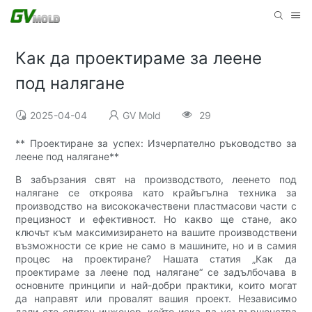
Как да проектираме за леене
под налягане
2025-04-04
GV Mold
29
** Проектиране за успех: Изчерпателно ръководство за
леене под налягане**
В забързания свят на производството, леенето под
налягане се откроява като крайъгълна техника за
производство на висококачествени пластмасови части с
прецизност и ефективност. Но какво ще стане, ако
ключът към максимизирането на вашите производствени
възможности се крие не само в машините, но и в самия
процес на проектиране? Нашата статия „Как да
проектираме за леене под налягане“ се задълбочава в
основните принципи и най-добри практики, които могат
да направят или провалят вашия проект. Независимо
дали сте опитен инженер, който иска да усъвършенства