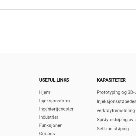
USEFUL LINKS
KAPASITETER
Hjem
Prototyping og 3D-u
Injeksjonsform
Injeksjonsstøpede
Ingeniørtjenester
verktøyfremstilling
Industrier
Sprøytestøping av 
Funksjoner
Sett inn støping
Om oss