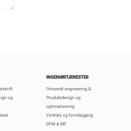
INGENIØRTJENESTER
tskrift
Omvendt engineering &
sign og
Produktdesign og
optimalisering
plast
Verktøy og formbygging
DFM & MF