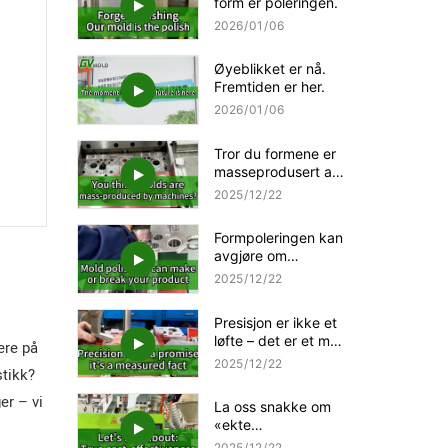
form er poleringen.
2026
01
06
Øyeblikket er nå.
Fremtiden er her.
2026
01
06
Tror du formene er
masseprodusert av
maskiner?
2025
12
22
Formpoleringen kan
avgjøre om
produktet ditt er
2025
12
22
avgjørende eller
ødeleggende
Presisjon er ikke et
løfte – det er et målt
ere på
faktum.
2025
12
22
stikk?
er – vi
La oss snakke om
«ekte
kostnadseffektivitet
2025
12
22