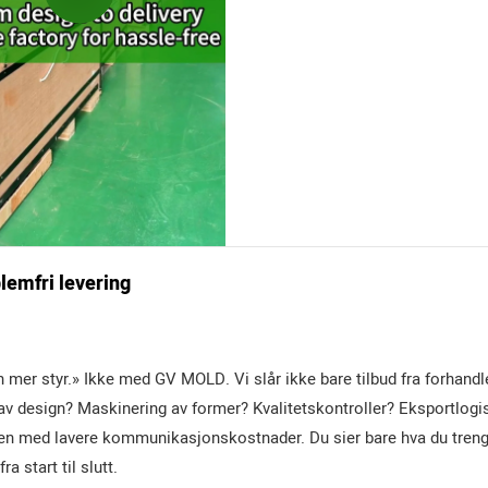
blemfri levering
men mer styr.» Ikke med GV MOLD. Vi slår ikke bare tilbud fra forhandl
g av design? Maskinering av former? Kvalitetskontroller? Eksportlogi
en med lavere kommunikasjonskostnader. Du sier bare hva du treng
a start til slutt.