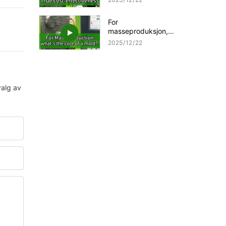
»!
For
masseproduksjon,
hva er kjernen i en
2025
12
22
form?
valg av