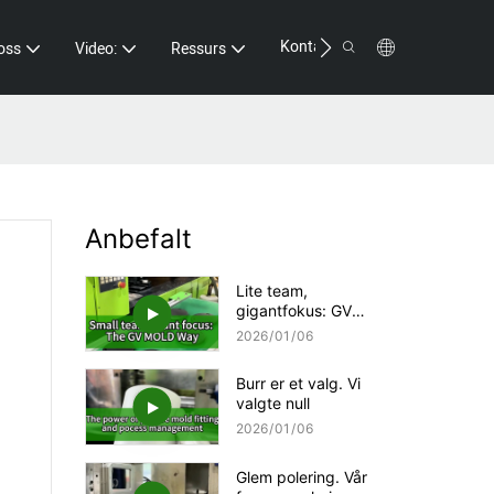
Kontakt
oss
Video:
Ressurs
Anbefalt
Lite team,
gigantfokus: GV
MOLD-måten
2026
01
06
Burr er et valg. Vi
valgte null
2026
01
06
Glem polering. Vår