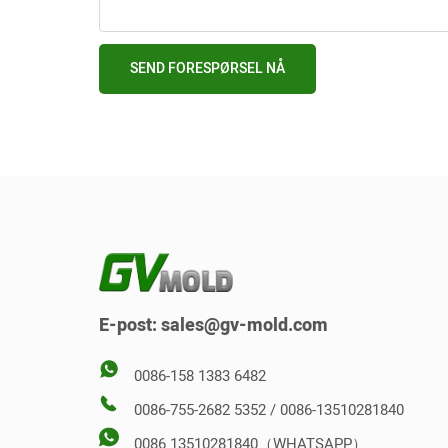
SEND FORESPØRSEL NÅ
E-post:
sales@gv-mold.com
0086-158 1383 6482
0086-755-2682 5352 / 0086-13510281840
0086 13510281840（WHATSAPP）