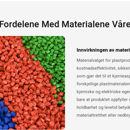
Fordelene Med Materialene Vår
Innvirkningen av materi
Materialvalget for plastpro
kostnadseffektivitet, sikk
som gjør det til et kjerneas
forskjellige plastmaterialen
kjemiske og elektriske egen
bare at produktet oppfyller
holdbarhet og levetid betydel
materialtretthet eller nedbr