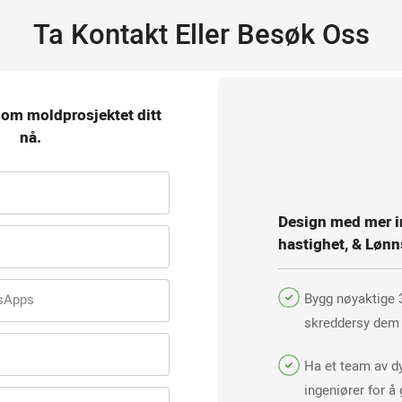
Ta Kontakt Eller Besøk Oss
 om moldprosjektet ditt
nå.
Design med mer in
hastighet, & Løn
Bygg nøyaktige 
sApps
skreddersy dem 
produksjonseffek
Ha et team av d
ingeniører for å 