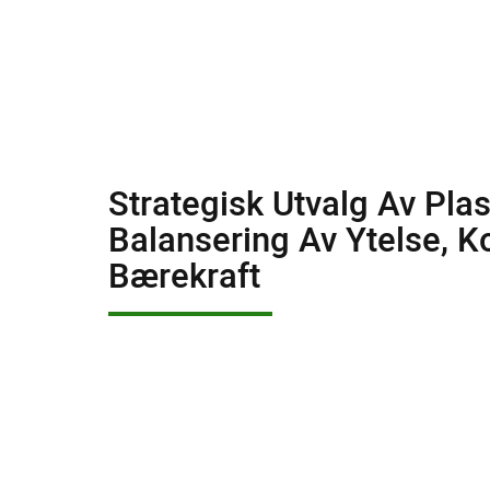
Strategisk Utvalg Av Plas
Balansering Av Ytelse, 
Bærekraft