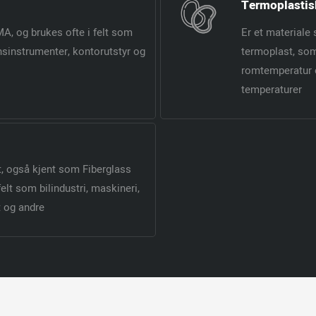
Termoplastis
, og brukes ofte i felt som
Er et material
onsinstrumenter, kontorutstyr og
termoplast, som
romtemperatur o
temperaturer
t, også kjent som Fiberglass
felt som bilindustri, maskineri,
t og andre