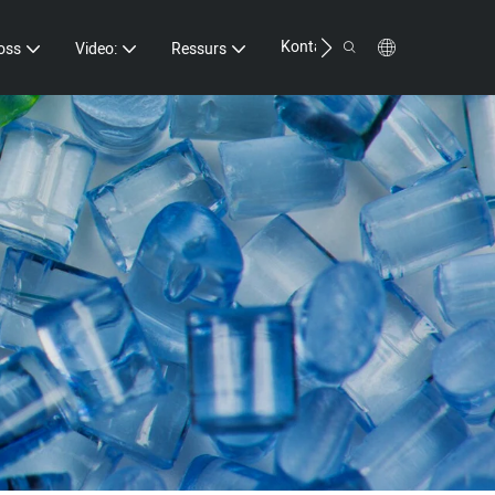
Kontakt
oss
Video:
Ressurs