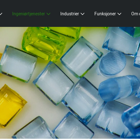
Ingeniørtjenester
Industrier
Funksjoner
Om 