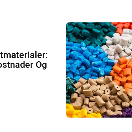
tmaterialer:
Kostnader Og