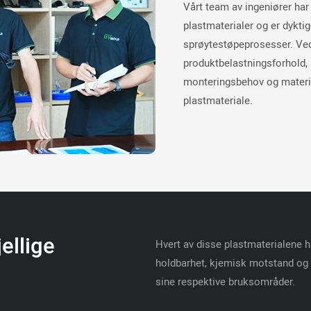
Vårt team av ingeniører har
plastmaterialer og er dykti
sprøytestøpeprosesser. Ved 
produktbelastningsforhold, 
monteringsbehov og material
plastmateriale.
ellige
Hvert av disse plastmaterialene ha
holdbarhet, kjemisk motstand og 
sine respektive bruksområder.