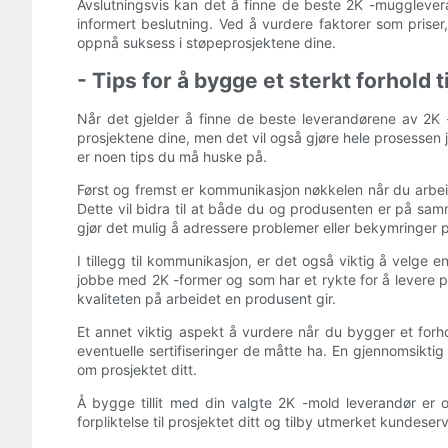
Avslutningsvis kan det å finne de beste 2K -muggleve
informert beslutning. Ved å vurdere faktorer som pris
oppnå suksess i støpeprosjektene dine.
- Tips for å bygge et sterkt forhold
Når det gjelder å finne de beste leverandørene av 2K -m
prosjektene dine, men det vil også gjøre hele prosessen
er noen tips du må huske på.
Først og fremst er kommunikasjon nøkkelen når du arbei
Dette vil bidra til at både du og produsenten er på s
gjør det mulig å adressere problemer eller bekymringer p
I tillegg til kommunikasjon, er det også viktig å velge
jobbe med 2K -former og som har et rykte for å levere p
kvaliteten på arbeidet en produsent gir.
Et annet viktig aspekt å vurdere når du bygger et forh
eventuelle sertifiseringer de måtte ha. En gjennomsiktig
om prosjektet ditt.
Å bygge tillit med din valgte 2K -mold leverandør er 
forpliktelse til prosjektet ditt og tilby utmerket kundeser