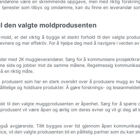
randørene være en skremmende oppgave, men med riktig forskning 
er, tjenester som tilbys og omdømme, kan du finne en leverandør so
 til den valgte moldprodusenten
old, er det viktig å bygge et sterkt forhold til den valgte produsen
 jevnere og mer effektiv. For å hjelpe deg med å navigere i verden a
der med 2K muggleverandører. Sørg for å kommunisere prosjektkrave
amme side og jobber mot de samme målene. Regelmessig kommunikasjo
å en riktig måte.
 en produsent som har en sterk oversikt over å produsere mugg av h
ålitelige og holdbare produkter. Å gjøre forsknings- og leseanmeldel
old til den valgte muggprodusenten er åpenhet. Sørg for å spørre om
 produsent vil være åpen og ærlig om deres evner og vil gi deg all 
også avgjørende. Tillit bygges over tid gjennom åpen kommunikasjo
vice, vil den valgte produsenten bli en pålitelig partner som du kan st