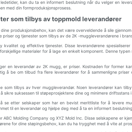
ledetider, kan du ta en informert beslutning når du velger en leveran
essen med din formproduksjonsprosess.
ter som tilbys av toppmold leverandører
dine produksjonsbehov, kan det være overveldende å sile gjennom al
e priser og tjenester som tilbys av de 2K -muggleverandørene i brans
y kvalitet og effektive tjenester. Disse leverandørene spesialise
orskjellige materialer for å lage en enkelt komponent. Denne typen st
ger en leverandør av 2K mugg, er priser. Kostnaden for former kan
ig å be om tilbud fra flere leverandører for å sammenligne priser o
stene som tilbys av hver muggleverandør. Noen leverandører kan til
 å sikre suksessen til støpeprosjektene dine og minimere driftsstans 
 se etter selskaper som har en bevist merittliste for å levere mug
met til en leverandør og hjelpe deg med å ta en informert beslutning
r ABC Molding Company og XYZ Mold Inc. Disse selskapene er kjent
ørene for dine støpingsbehov, kan du ha trygghet med å vite at pros