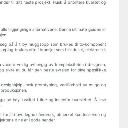
dør til ditt neste prosjekt. Husk å prioritere kvalitet og
le tilgjengelige alternativene. Denne ultimate guiden er
jen.
rer seg på å tilby muggsopp som brukes til to-komponent
øping brukes ofte i bransjer som bilindustri, elektronikk
 variere veldig avhengig av kompleksiteten i designen,
g sikre at du får den beste avtalen for dine spesifikke
by designhjelp, rask prototyping, vedlikehold av mugg og
i produksjonen.
g av høy kvalitet i tide og innenfor budsjettet. Å lese
.
 for sitt overlegne håndverk, utmerket kundeservice og
jektene dine er i gode hender.