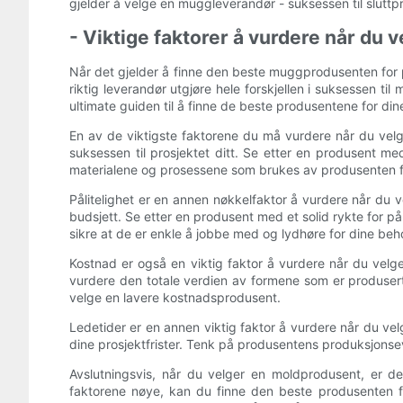
gjelder å velge en muggleverandør - suksessen til slutt
- Viktige faktorer å vurdere når du
Når det gjelder å finne den beste muggprodusenten for pro
riktig leverandør utgjøre hele forskjellen i suksessen 
ultimate guiden til å finne de beste produsentene for di
En av de viktigste faktorene du må vurdere når du velg
suksessen til prosjektet ditt. Se etter en produsent me
materialene og prosessene som brukes av produsenten for 
Pålitelighet er en annen nøkkelfaktor å vurdere når du
budsjett. Se etter en produsent med et solid rykte for p
sikre at de er enkle å jobbe med og lydhøre for dine beh
Kostnad er også en viktig faktor å vurdere når du velg
vurdere den totale verdien av formene som er produsert
velge en lavere kostnadsprodusent.
Ledetider er en annen viktig faktor å vurdere når du ve
dine prosjektfrister. Tenk på produsentens produksjonsevne
Avslutningsvis, når du velger en moldprodusent, er det 
faktorene nøye, kan du finne den beste produsenten fo