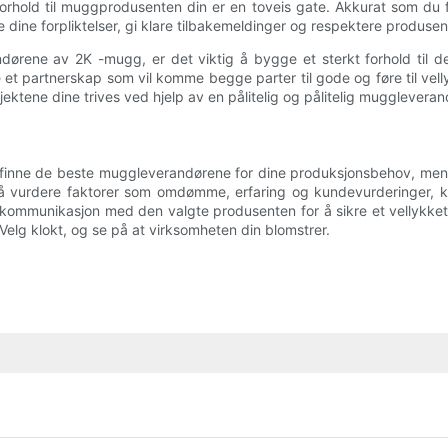
 forhold til muggprodusenten din er en toveis gate. Akkurat som du f
dine forpliktelser, gi klare tilbakemeldinger og respektere produsen
andørene av 2K -mugg, er det viktig å bygge et sterkt forhold til 
lere et partnerskap som vil komme begge parter til gode og føre til v
jektene dine trives ved hjelp av en pålitelig og pålitelig muggleveran
finne de beste muggleverandørene for dine produksjonsbehov, men m
Ved å vurdere faktorer som omdømme, erfaring og kundevurderinger, 
t og kommunikasjon med den valgte produsenten for å sikre et vellykk
 Velg klokt, og se på at virksomheten din blomstrer.