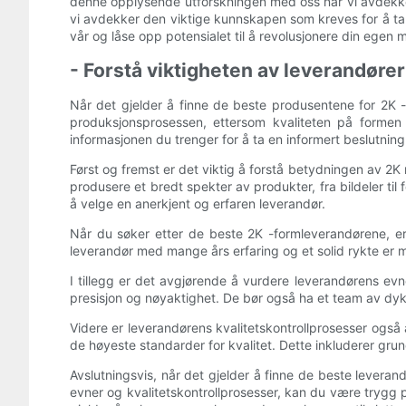
denne opplysende utforskningen med oss ​​når vi avdekk
vi avdekker den viktige kunnskapen som kreves for å ta 
vår og låse opp potensialet til å revolusjonere din egen 
- Forstå viktigheten av leverandører
Når det gjelder å finne de beste produsentene for 2K -fo
produksjonsprosessen, ettersom kvaliteten på formen 
informasjonen du trenger for å ta en informert beslutning
Først og fremst er det viktig å forstå betydningen av 2K
produsere et bredt spekter av produkter, fra bildeler til
å velge en anerkjent og erfaren leverandør.
Når du søker etter de beste 2K -formleverandørene, er
leverandør med mange års erfaring og et solid rykte er m
I tillegg er det avgjørende å vurdere leverandørens e
presisjon og nøyaktighet. De bør også ha et team av dy
Videre er leverandørens kvalitetskontrollprosesser også a
de høyeste standarder for kvalitet. Dette inkluderer grun
Avslutningsvis, når det gjelder å finne de beste leveran
evner og kvalitetskontrollprosesser, kan du være trygg p