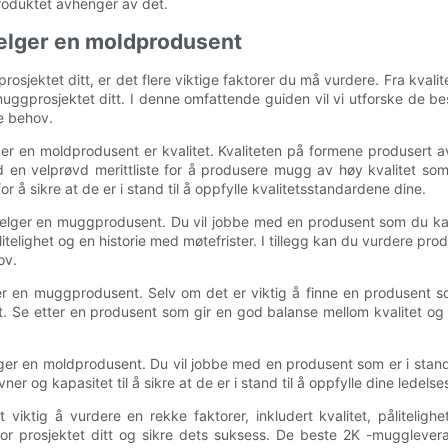
produktet avhenger av det.
 velger en moldprodusent
sjektet ditt, er det flere viktige faktorer du må vurdere. Fra kvalitet
til muggprosjektet ditt. I denne omfattende guiden vil vi utforske 
ne behov.
er en moldprodusent er kvalitet. Kvaliteten på formene produsert a
d en velprøvd merittliste for å produsere mugg av høy kvalitet som 
å sikre at de er i stand til å oppfylle kvalitetsstandardene dine.
 velger en muggprodusent. Du vil jobbe med en produsent som du kan 
ålitelighet og en historie med møtefrister. I tillegg kan du vurdere 
ov.
er en muggprodusent. Selv om det er viktig å finne en produsent som
. Se etter en produsent som gir en god balanse mellom kvalitet og 
lger en moldprodusent. Du vil jobbe med en produsent som er i stand
r og kapasitet til å sikre at de er i stand til å oppfylle dine ledelse
viktig å vurdere en rekke faktorer, inkludert kvalitet, påliteligh
r prosjektet ditt og sikre dets suksess. De beste 2K -mugglevera