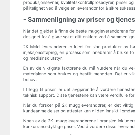
produksjonsevner, kvalitetskontrollprosedyrer, priser og 
pålitelighet ved å velge en leverandør for å sikre suks
- Sammenligning av priser og tjenes
Når det gjelder å finne de beste muggleverandørene for 
designet for å gjøre søket ditt enklere ved å sammenlign
2K Mold leverandører er kjent for sine produkter av hø
injeksjonsstøping, en prosess som innebærer å bruke to f
og medisinsk utstyr.
En av de viktigste faktorene du må vurdere når du vel
materialene som brukes og bestilt mengden. Det er vikt
behov.
I tillegg til priser, er det avgjørende å vurdere tjene
teknisk support. Disse tjenestene kan være verdifulle for
Når du forsker på 2K muggleverandører, er det viktig å
kundeanmeldelser og attester kan gi deg innsikt i omdøm
Noen av de 2K -muggleverandørene i bransjen inkludere
konkurransedyktige priser. Ved å vurdere disse leverand