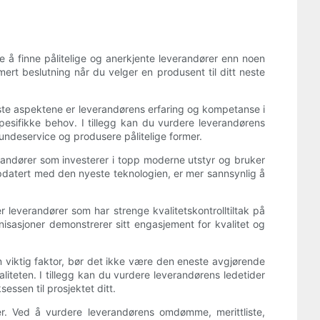
nde å finne pålitelige og anerkjente leverandører enn noen
ert beslutning når du velger en produsent til ditt neste
igste aspektene er leverandørens erfaring og kompetanse i
pesifikke behov. I tillegg kan du vurdere leverandørens
undeservice og produsere pålitelige former.
randører som investerer i topp moderne utstyr og bruker
datert med den nyeste teknologien, er mer sannsynlig å
ter leverandører som har strenge kvalitetskontrolltiltak på
anisasjoner demonstrerer sitt engasjement for kvalitet og
n viktig faktor, bør det ikke være den eneste avgjørende
iteten. I tillegg kan du vurdere leverandørens ledetider
essen til prosjektet ditt.
er. Ved å vurdere leverandørens omdømme, merittliste,