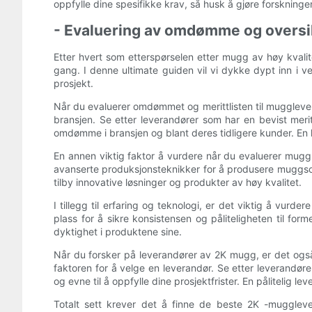
oppfylle dine spesifikke krav, så husk å gjøre forskning
- Evaluering av omdømme og oversi
Etter hvert som etterspørselen etter mugg av høy kvalitet
gang. I denne ultimate guiden vil vi dykke dypt inn i v
prosjekt.
Når du evaluerer omdømmet og merittlisten til mugglevera
bransjen. Se etter leverandører som har en bevist meri
omdømme i bransjen og blant deres tidligere kunder. En l
En annen viktig faktor å vurdere når du evaluerer mugg
avanserte produksjonsteknikker for å produsere muggso
tilby innovative løsninger og produkter av høy kvalitet.
I tillegg til erfaring og teknologi, er det viktig å vurde
plass for å sikre konsistensen og påliteligheten til for
dyktighet i produktene sine.
Når du forsker på leverandører av 2K mugg, er det også 
faktoren for å velge en leverandør. Se etter leverandør
og evne til å oppfylle dine prosjektfrister. En pålitelig 
Totalt sett krever det å finne de beste 2K -muggleve