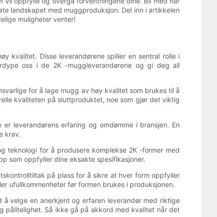
vil oppfylle og overgå forventningene dine. Bli med når
kate landskapet med muggproduksjon. Del inn i artikkelen
elige muligheter venter!
 kvalitet. Disse leverandørene spiller en sentral rolle i
 fordype oss i de 2K -muggleverandørene og gi deg all
svarlige for å lage mugg av høy kvalitet som brukes til å
elle kvaliteten på sluttproduktet, noe som gjør det viktig
en er leverandørens erfaring og omdømme i bransjen. En
e krav.
 og teknologi for å produsere komplekse 2K -former med
p som oppfyller dine eksakte spesifikasjoner.
kontrolltiltak på plass for å sikre at hver form oppfyller
eller ufullkommenheter før formen brukes i produksjonen.
ed å velge en anerkjent og erfaren leverandør med riktige
g pålitelighet. Så ikke gå på akkord med kvalitet når det