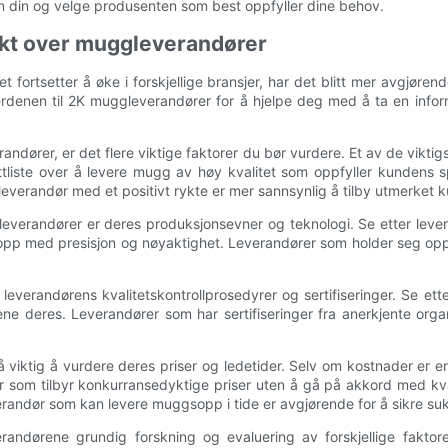
en din og velge produsenten som best oppfyller dine behov.
kt over muggleverandører
 fortsetter å øke i forskjellige bransjer, har det blitt mer avgjøre
erdenen til 2K muggleverandører for å hjelpe deg med å ta en inform
ndører, er det flere viktige faktorer du bør vurdere. Et av de vikt
ttliste over å levere mugg av høy kvalitet som oppfyller kundens s
everandør med et positivt rykte er mer sannsynlig å tilby utmerket k
leverandører er deres produksjonsevner og teknologi. Se etter leve
pp med presisjon og nøyaktighet. Leverandører som holder seg opp
re leverandørens kvalitetskontrollprosedyrer og sertifiseringer. Se et
mene deres. Leverandører som har sertifiseringer fra anerkjente org
viktig å vurdere deres priser og ledetider. Selv om kostnader er e
er som tilbyr konkurransedyktige priser uten å gå på akkord med kval
leverandør som kan levere muggsopp i tide er avgjørende for å sikre suks
randørene grundig forskning og evaluering av forskjellige faktor