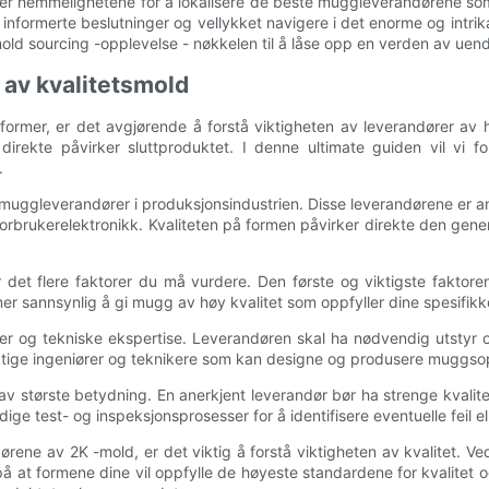
er hemmelighetene for å lokalisere de beste muggleverandørene som 
informerte beslutninger og vellykket navigere i det enorme og intri
mold sourcing -opplevelse - nøkkelen til å låse opp en verden av uend
 av kvalitetsmold
rmer, er det avgjørende å forstå viktigheten av leverandører av høy
direkte påvirker sluttproduktet. I denne ultimate guiden vil vi
.
 muggleverandører i produksjonsindustrien. Disse leverandørene er an
 forbrukerelektronikk. Kvaliteten på formen påvirker direkte den gener
 det flere faktorer du må vurdere. Den første og viktigste faktor
er sannsynlig å gi mugg av høy kvalitet som oppfyller dine spesifikk
vner og tekniske ekspertise. Leverandøren skal ha nødvendig utstyr
ktige ingeniører og teknikere som kan designe og produsere muggsop
v største betydning. En anerkjent leverandør bør ha strenge kvalitets
dige test- og inspeksjonsprosesser for å identifisere eventuelle feil 
dørene av 2K -mold, er det viktig å forstå viktigheten av kvalitet. V
å at formene dine vil oppfylle de høyeste standardene for kvalitet o