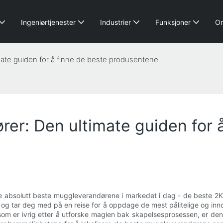
Ingeniørtjenester
Industrier
Funksjoner
O
ate guiden for å finne de beste produsentene
er: Den ultimate guiden for å
de absolutt beste muggleverandørene i markedet i dag - de beste 2K 
g tar deg med på en reise for å oppdage de mest pålitelige og innov
 som er ivrig etter å utforske magien bak skapelsesprosessen, er de