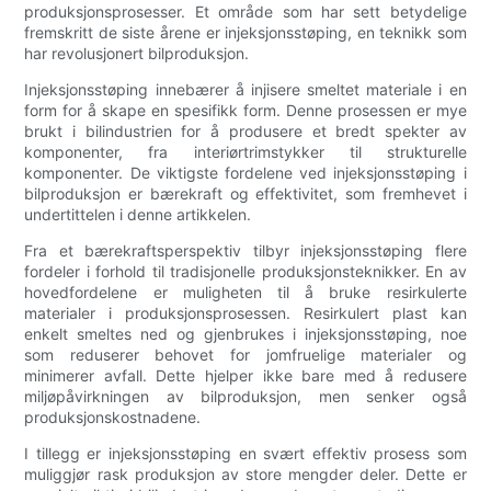
produksjonsprosesser. Et område som har sett betydelige
fremskritt de siste årene er injeksjonsstøping, en teknikk som
har revolusjonert bilproduksjon.
Injeksjonsstøping innebærer å injisere smeltet materiale i en
form for å skape en spesifikk form. Denne prosessen er mye
brukt i bilindustrien for å produsere et bredt spekter av
komponenter, fra interiørtrimstykker til strukturelle
komponenter. De viktigste fordelene ved injeksjonsstøping i
bilproduksjon er bærekraft og effektivitet, som fremhevet i
undertittelen i denne artikkelen.
Fra et bærekraftsperspektiv tilbyr injeksjonsstøping flere
fordeler i forhold til tradisjonelle produksjonsteknikker. En av
hovedfordelene er muligheten til å bruke resirkulerte
materialer i produksjonsprosessen. Resirkulert plast kan
enkelt smeltes ned og gjenbrukes i injeksjonsstøping, noe
som reduserer behovet for jomfruelige materialer og
minimerer avfall. Dette hjelper ikke bare med å redusere
miljøpåvirkningen av bilproduksjon, men senker også
produksjonskostnadene.
I tillegg er injeksjonsstøping en svært effektiv prosess som
muliggjør rask produksjon av store mengder deler. Dette er