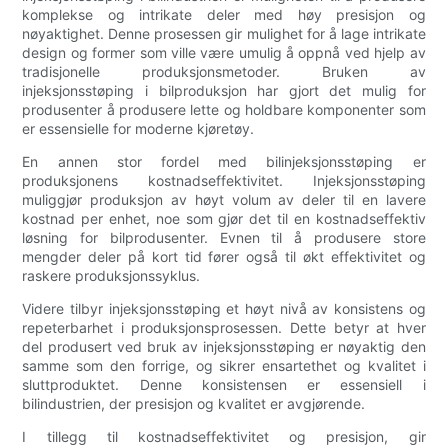
komplekse og intrikate deler med høy presisjon og
nøyaktighet. Denne prosessen gir mulighet for å lage intrikate
design og former som ville være umulig å oppnå ved hjelp av
tradisjonelle produksjonsmetoder. Bruken av
injeksjonsstøping i bilproduksjon har gjort det mulig for
produsenter å produsere lette og holdbare komponenter som
er essensielle for moderne kjøretøy.
En annen stor fordel med bilinjeksjonsstøping er
produksjonens kostnadseffektivitet. Injeksjonsstøping
muliggjør produksjon av høyt volum av deler til en lavere
kostnad per enhet, noe som gjør det til en kostnadseffektiv
løsning for bilprodusenter. Evnen til å produsere store
mengder deler på kort tid fører også til økt effektivitet og
raskere produksjonssyklus.
Videre tilbyr injeksjonsstøping et høyt nivå av konsistens og
repeterbarhet i produksjonsprosessen. Dette betyr at hver
del produsert ved bruk av injeksjonsstøping er nøyaktig den
samme som den forrige, og sikrer ensartethet og kvalitet i
sluttproduktet. Denne konsistensen er essensiell i
bilindustrien, der presisjon og kvalitet er avgjørende.
I tillegg til kostnadseffektivitet og presisjon, gir