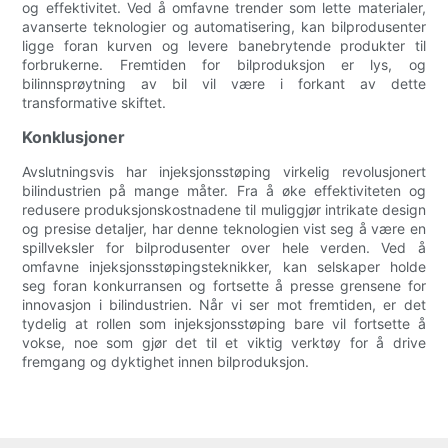
og effektivitet. Ved å omfavne trender som lette materialer,
avanserte teknologier og automatisering, kan bilprodusenter
ligge foran kurven og levere banebrytende produkter til
forbrukerne. Fremtiden for bilproduksjon er lys, og
bilinnsprøytning av bil vil være i forkant av dette
transformative skiftet.
Konklusjoner
Avslutningsvis har injeksjonsstøping virkelig revolusjonert
bilindustrien på mange måter. Fra å øke effektiviteten og
redusere produksjonskostnadene til muliggjør intrikate design
og presise detaljer, har denne teknologien vist seg å være en
spillveksler for bilprodusenter over hele verden. Ved å
omfavne injeksjonsstøpingsteknikker, kan selskaper holde
seg foran konkurransen og fortsette å presse grensene for
innovasjon i bilindustrien. Når vi ser mot fremtiden, er det
tydelig at rollen som injeksjonsstøping bare vil fortsette å
vokse, noe som gjør det til et viktig verktøy for å drive
fremgang og dyktighet innen bilproduksjon.