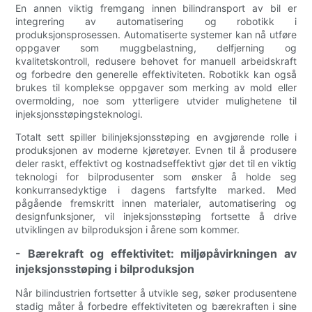
En annen viktig fremgang innen bilindransport av bil er
integrering av automatisering og robotikk i
produksjonsprosessen. Automatiserte systemer kan nå utføre
oppgaver som muggbelastning, delfjerning og
kvalitetskontroll, redusere behovet for manuell arbeidskraft
og forbedre den generelle effektiviteten. Robotikk kan også
brukes til komplekse oppgaver som merking av mold eller
overmolding, noe som ytterligere utvider mulighetene til
injeksjonsstøpingsteknologi.
Totalt sett spiller bilinjeksjonsstøping en avgjørende rolle i
produksjonen av moderne kjøretøyer. Evnen til å produsere
deler raskt, effektivt og kostnadseffektivt gjør det til en viktig
teknologi for bilprodusenter som ønsker å holde seg
konkurransedyktige i dagens fartsfylte marked. Med
pågående fremskritt innen materialer, automatisering og
designfunksjoner, vil injeksjonsstøping fortsette å drive
utviklingen av bilproduksjon i årene som kommer.
- Bærekraft og effektivitet: miljøpåvirkningen av
injeksjonsstøping i bilproduksjon
Når bilindustrien fortsetter å utvikle seg, søker produsentene
stadig måter å forbedre effektiviteten og bærekraften i sine