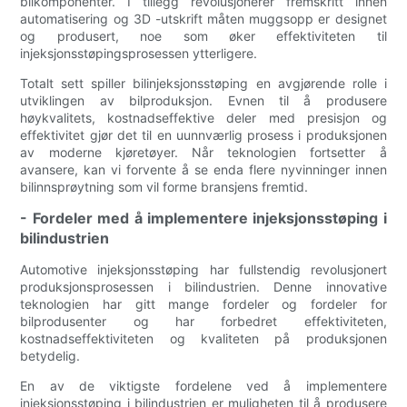
bilkomponenter. I tillegg revolusjonerer fremskritt innen
automatisering og 3D -utskrift måten muggsopp er designet
og produsert, noe som øker effektiviteten til
injeksjonsstøpingsprosessen ytterligere.
Totalt sett spiller bilinjeksjonsstøping en avgjørende rolle i
utviklingen av bilproduksjon. Evnen til å produsere
høykvalitets, kostnadseffektive deler med presisjon og
effektivitet gjør det til en uunnværlig prosess i produksjonen
av moderne kjøretøyer. Når teknologien fortsetter å
avansere, kan vi forvente å se enda flere nyvinninger innen
bilinnsprøytning som vil forme bransjens fremtid.
- Fordeler med å implementere injeksjonsstøping i
bilindustrien
Automotive injeksjonsstøping har fullstendig revolusjonert
produksjonsprosessen i bilindustrien. Denne innovative
teknologien har gitt mange fordeler og fordeler for
bilprodusenter og har forbedret effektiviteten,
kostnadseffektiviteten og kvaliteten på produksjonen
betydelig.
En av de viktigste fordelene ved å implementere
injeksjonsstøping i bilindustrien er muligheten til å produsere