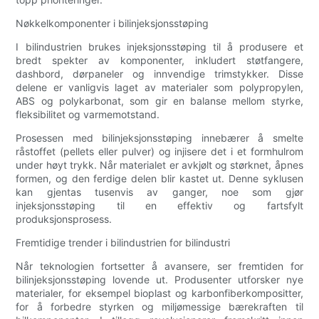
Nøkkelkomponenter i bilinjeksjonsstøping
I bilindustrien brukes injeksjonsstøping til å produsere et
bredt spekter av komponenter, inkludert støtfangere,
dashbord, dørpaneler og innvendige trimstykker. Disse
delene er vanligvis laget av materialer som polypropylen,
ABS og polykarbonat, som gir en balanse mellom styrke,
fleksibilitet og varmemotstand.
Prosessen med bilinjeksjonsstøping innebærer å smelte
råstoffet (pellets eller pulver) og injisere det i et formhulrom
under høyt trykk. Når materialet er avkjølt og størknet, åpnes
formen, og den ferdige delen blir kastet ut. Denne syklusen
kan gjentas tusenvis av ganger, noe som gjør
injeksjonsstøping til en effektiv og fartsfylt
produksjonsprosess.
Fremtidige trender i bilindustrien for bilindustri
Når teknologien fortsetter å avansere, ser fremtiden for
bilinjeksjonsstøping lovende ut. Produsenter utforsker nye
materialer, for eksempel bioplast og karbonfiberkompositter,
for å forbedre styrken og miljømessige bærekraften til