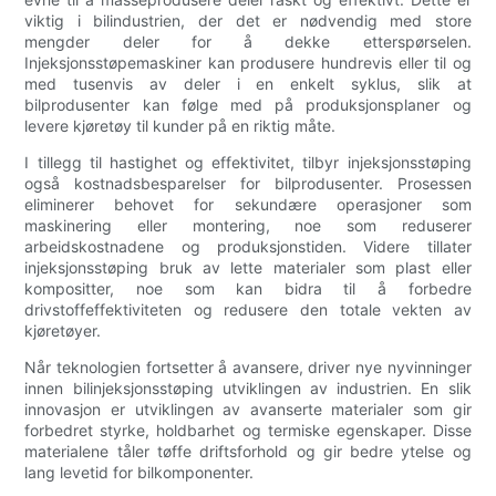
viktig i bilindustrien, der det er nødvendig med store
mengder deler for å dekke etterspørselen.
Injeksjonsstøpemaskiner kan produsere hundrevis eller til og
med tusenvis av deler i en enkelt syklus, slik at
bilprodusenter kan følge med på produksjonsplaner og
levere kjøretøy til kunder på en riktig måte.
I tillegg til hastighet og effektivitet, tilbyr injeksjonsstøping
også kostnadsbesparelser for bilprodusenter. Prosessen
eliminerer behovet for sekundære operasjoner som
maskinering eller montering, noe som reduserer
arbeidskostnadene og produksjonstiden. Videre tillater
injeksjonsstøping bruk av lette materialer som plast eller
kompositter, noe som kan bidra til å forbedre
drivstoffeffektiviteten og redusere den totale vekten av
kjøretøyer.
Når teknologien fortsetter å avansere, driver nye nyvinninger
innen bilinjeksjonsstøping utviklingen av industrien. En slik
innovasjon er utviklingen av avanserte materialer som gir
forbedret styrke, holdbarhet og termiske egenskaper. Disse
materialene tåler tøffe driftsforhold og gir bedre ytelse og
lang levetid for bilkomponenter.