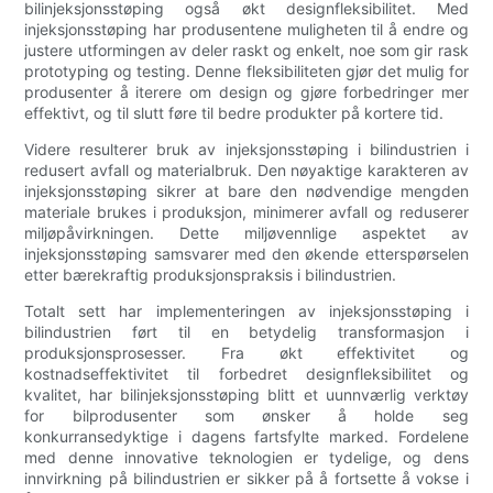
bilinjeksjonsstøping også økt designfleksibilitet. Med
injeksjonsstøping har produsentene muligheten til å endre og
justere utformingen av deler raskt og enkelt, noe som gir rask
prototyping og testing. Denne fleksibiliteten gjør det mulig for
produsenter å iterere om design og gjøre forbedringer mer
effektivt, og til slutt føre til bedre produkter på kortere tid.
Videre resulterer bruk av injeksjonsstøping i bilindustrien i
redusert avfall og materialbruk. Den nøyaktige karakteren av
injeksjonsstøping sikrer at bare den nødvendige mengden
materiale brukes i produksjon, minimerer avfall og reduserer
miljøpåvirkningen. Dette miljøvennlige aspektet av
injeksjonsstøping samsvarer med den økende etterspørselen
etter bærekraftig produksjonspraksis i bilindustrien.
Totalt sett har implementeringen av injeksjonsstøping i
bilindustrien ført til en betydelig transformasjon i
produksjonsprosesser. Fra økt effektivitet og
kostnadseffektivitet til forbedret designfleksibilitet og
kvalitet, har bilinjeksjonsstøping blitt et uunnværlig verktøy
for bilprodusenter som ønsker å holde seg
konkurransedyktige i dagens fartsfylte marked. Fordelene
med denne innovative teknologien er tydelige, og dens
innvirkning på bilindustrien er sikker på å fortsette å vokse i