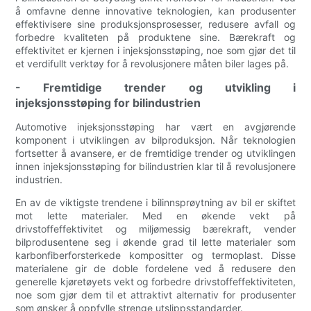
å omfavne denne innovative teknologien, kan produsenter
effektivisere sine produksjonsprosesser, redusere avfall og
forbedre kvaliteten på produktene sine. Bærekraft og
effektivitet er kjernen i injeksjonsstøping, noe som gjør det til
et verdifullt verktøy for å revolusjonere måten biler lages på.
- Fremtidige trender og utvikling i
injeksjonsstøping for bilindustrien
Automotive injeksjonsstøping har vært en avgjørende
komponent i utviklingen av bilproduksjon. Når teknologien
fortsetter å avansere, er de fremtidige trender og utviklingen
innen injeksjonsstøping for bilindustrien klar til å revolusjonere
industrien.
En av de viktigste trendene i bilinnsprøytning av bil er skiftet
mot lette materialer. Med en økende vekt på
drivstoffeffektivitet og miljømessig bærekraft, vender
bilprodusentene seg i økende grad til lette materialer som
karbonfiberforsterkede kompositter og termoplast. Disse
materialene gir de doble fordelene ved å redusere den
generelle kjøretøyets vekt og forbedre drivstoffeffektiviteten,
noe som gjør dem til et attraktivt alternativ for produsenter
som ønsker å oppfylle strenge utslippsstandarder.