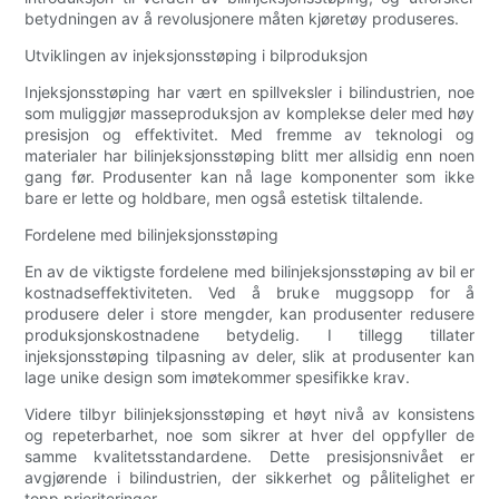
betydningen av å revolusjonere måten kjøretøy produseres.
Utviklingen av injeksjonsstøping i bilproduksjon
Injeksjonsstøping har vært en spillveksler i bilindustrien, noe
som muliggjør masseproduksjon av komplekse deler med høy
presisjon og effektivitet. Med fremme av teknologi og
materialer har bilinjeksjonsstøping blitt mer allsidig enn noen
gang før. Produsenter kan nå lage komponenter som ikke
bare er lette og holdbare, men også estetisk tiltalende.
Fordelene med bilinjeksjonsstøping
En av de viktigste fordelene med bilinjeksjonsstøping av bil er
kostnadseffektiviteten. Ved å bruke muggsopp for å
produsere deler i store mengder, kan produsenter redusere
produksjonskostnadene betydelig. I tillegg tillater
injeksjonsstøping tilpasning av deler, slik at produsenter kan
lage unike design som imøtekommer spesifikke krav.
Videre tilbyr bilinjeksjonsstøping et høyt nivå av konsistens
og repeterbarhet, noe som sikrer at hver del oppfyller de
samme kvalitetsstandardene. Dette presisjonsnivået er
avgjørende i bilindustrien, der sikkerhet og pålitelighet er
topp prioriteringer.