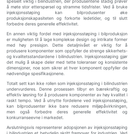
spesielt viktig i bilindustrien, der produsentene stadig prøver
å møte stor etterspørsel og stramme tidsfrister. Ved å bruke
injeksjonsstøping kan bilprodusenter øke
produksjonskapasiteten og forkorte ledetider, og til slutt
forbedre deres generelle effektivitet.
En annen viktig fordel med injeksjonsstøping i bilproduksjon
er muligheten til å lage komplekse design og intrikate former
med høy presisjon. Dette detaljnivået er viktig for å
produsere komponenter som oppfyller de strenge sikkerhets-
og kvalitetsstandardene i bilindustrien. Injeksjonsstøping gjør
det mulig å skape deler med tette toleranser og konsistente
dimensjoner, noe som sikrer at hver komponent oppfyller de
nødvendige spesifikasjonene.
Totalt sett kan ikke rollen som injeksjonsstøping i bilindustrien
undervurderes. Denne prosessen tilbyr en bærekraftig og
effektiv løsning for å produsere komponenter av høy kvalitet i
raskt tempo. Ved å utnytte fordelene ved injeksjonsstøping,
kan bilprodusenter ikke bare redusere miljøpåvirkningen,
men også forbedre deres generelle effektivitet og
konkurranseevne i markedet.
Avslutningsvis representerer adopsjonen av injeksjonsstøping
i bilindustrien et betydelig skritt fremover for industrien. Ved