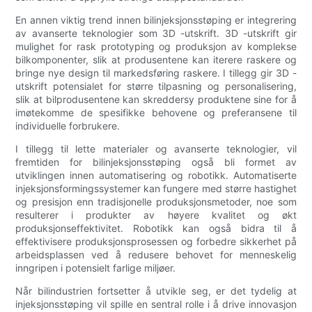
En annen viktig trend innen bilinjeksjonsstøping er integrering
av avanserte teknologier som 3D -utskrift. 3D -utskrift gir
mulighet for rask prototyping og produksjon av komplekse
bilkomponenter, slik at produsentene kan iterere raskere og
bringe nye design til markedsføring raskere. I tillegg gir 3D -
utskrift potensialet for større tilpasning og personalisering,
slik at bilprodusentene kan skreddersy produktene sine for å
imøtekomme de spesifikke behovene og preferansene til
individuelle forbrukere.
I tillegg til lette materialer og avanserte teknologier, vil
fremtiden for bilinjeksjonsstøping også bli formet av
utviklingen innen automatisering og robotikk. Automatiserte
injeksjonsformingssystemer kan fungere med større hastighet
og presisjon enn tradisjonelle produksjonsmetoder, noe som
resulterer i produkter av høyere kvalitet og økt
produksjonseffektivitet. Robotikk kan også bidra til å
effektivisere produksjonsprosessen og forbedre sikkerhet på
arbeidsplassen ved å redusere behovet for menneskelig
inngripen i potensielt farlige miljøer.
Når bilindustrien fortsetter å utvikle seg, er det tydelig at
injeksjonsstøping vil spille en sentral rolle i å drive innovasjon