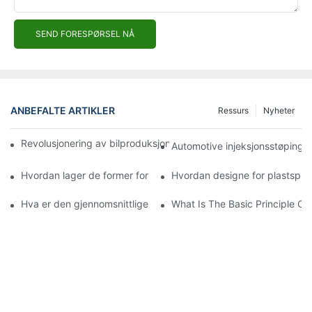
SEND FORESPØRSEL NÅ
ANBEFALTE ARTIKLER
Ressurs
Nyheter
Revolusjonering av bilproduksjon: Fremskritt av bilinjeksjonsfor
Automotive injeksjonsstøping: 
Hvordan lager de former for sprøytestøping?
Hvordan designe for plastsprø
Hva er den gjennomsnittlige kostnaden for en sprøytestøpe?
What Is The Basic Principle Of 