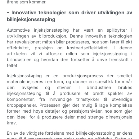
årene som kommer.
- Innovative teknologier som driver utviklingen av
bilinjeksjonsstøping
Automotive injeksjonsstøping har vært en spillbytter i
utviklingen av bilproduksjon. Denne innovative teknologien
har revolusjonert måten biler produseres, noe som fører til økt
effektivitet, presisjon og kostnadseffektivitet. I denne
artikkelen vil vi utforske rollen som injeksjonsstøping i
bilindustrien og hvordan den fortsetter å drive fremskritt i
feltet.
Injeksjonsstøping er en produksjonsprosess der smeltet
materiale injiseres i en form, og danner en spesifikk form når
den avkjøles og stivner. I bilindustrien brukes
injeksjonsstøping til å produsere et bredt spekter av
komponenter, fra innvendige trimstykker til utvendige
kroppspaneler. Prosessen gjør det mulig å lage komplekse
former med høye detaljer og presisjonsnivåer, noe som gjør
den ideell for å produsere deler med strenge dimensjonale
krav.
En av de viktigste fordelene med bilinjeksjonsstøping er dens
evne til å masseprodusere deler raskt og effektivt. Dette er