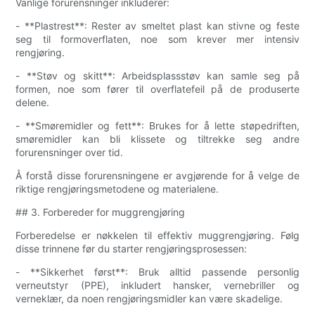
Vanlige forurensninger inkluderer:
- **Plastrest**: Rester av smeltet plast kan stivne og feste
seg til formoverflaten, noe som krever mer intensiv
rengjøring.
- **Støv og skitt**: Arbeidsplassstøv kan samle seg på
formen, noe som fører til overflatefeil på de produserte
delene.
- **Smøremidler og fett**: Brukes for å lette støpedriften,
smøremidler kan bli klissete og tiltrekke seg andre
forurensninger over tid.
Å forstå disse forurensningene er avgjørende for å velge de
riktige rengjøringsmetodene og materialene.
## 3. Forbereder for muggrengjøring
Forberedelse er nøkkelen til effektiv muggrengjøring. Følg
disse trinnene før du starter rengjøringsprosessen:
- **Sikkerhet først**: Bruk alltid passende personlig
verneutstyr (PPE), inkludert hansker, vernebriller og
verneklær, da noen rengjøringsmidler kan være skadelige.