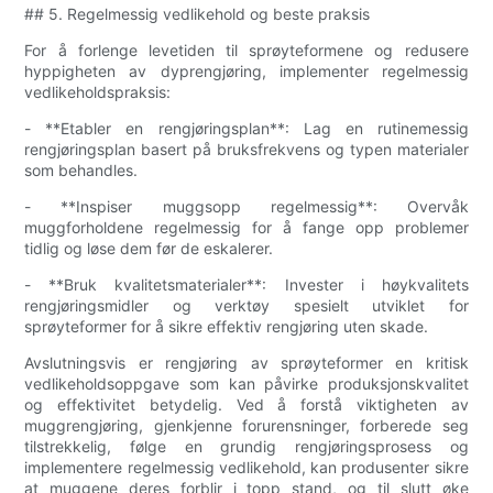
## 5. Regelmessig vedlikehold og beste praksis
For å forlenge levetiden til sprøyteformene og redusere
hyppigheten av dyprengjøring, implementer regelmessig
vedlikeholdspraksis:
- **Etabler en rengjøringsplan**: Lag en rutinemessig
rengjøringsplan basert på bruksfrekvens og typen materialer
som behandles.
- **Inspiser muggsopp regelmessig**: Overvåk
muggforholdene regelmessig for å fange opp problemer
tidlig og løse dem før de eskalerer.
- **Bruk kvalitetsmaterialer**: Invester i høykvalitets
rengjøringsmidler og verktøy spesielt utviklet for
sprøyteformer for å sikre effektiv rengjøring uten skade.
Avslutningsvis er rengjøring av sprøyteformer en kritisk
vedlikeholdsoppgave som kan påvirke produksjonskvalitet
og effektivitet betydelig. Ved å forstå viktigheten av
muggrengjøring, gjenkjenne forurensninger, forberede seg
tilstrekkelig, følge en grundig rengjøringsprosess og
implementere regelmessig vedlikehold, kan produsenter sikre
at muggene deres forblir i topp stand, og til slutt øke