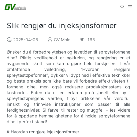
Slik rengjør du injeksjonsformer
2025-04-05
GV Mold
165
Ønsker du å forbedre ytelsen og levetiden til sprøyteformene
dine? Riktig vedlikehold er nøkkelen, og rengjøring er et
avgjørende skritt som kan utgjøre hele forskjellen. I vår
omfattende veiledning, "Hvordan rengjøre
sprøytestøpeformer", dykker vi dypt ned i effektive teknikker
og beste praksis som ikke bare vil forbedre effektiviteten til
formene dine, men også redusere produksjonsstans og
kostnader. Enten du er en erfaren profesjonell eller ny i
sprøytestøpingens verden, tilbyr artikkelen vår verdifull
innsikt og trinnvise instruksjoner som passer til alle
ferdighetsnivåer. Si farvel til rester og muggfeil – les videre
for å oppdage hemmelighetene for å holde sprøyteformene
dine i perfekt stand!
# Hvordan rengjøre injeksjonsformer