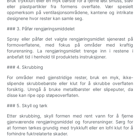
Bruk trykkluft eller en myk børste for å fjerne løst smuss, støv
eller plastpartikler fra formens overflate. Vær spesielt
oppmerksom på ventilasjonsområdene, kantene og intrikate
designene hvor rester kan samle seg.
### 3. Påfør rengjøringsmiddelet
Spray eller påfør det valgte rengjøringsmidlet sjenerøst på
formoverflatene, med fokus på områder med kraftig
forurensning. La rengjøringsmidlet trenge inn i restene i
anbefalt tid i henhold til produktets instruksjoner.
### 4. Skrubbing
For områder med gjenstridige rester, bruk en myk, ikke-
slipende skrubbebørste eller klut for å skrubbe overflaten
forsiktig. Unngå å bruke metallbørster eller slipeputer, da
disse kan ripe opp støpeoverflaten.
### 5. Skyll og tørk
Etter skrubbing, skyll formen med rent vann for å fjerne
gjenværende rengjøringsmiddel og forurensninger. Sørg for
at formen tørkes grundig med trykkluft eller en lofri klut for å
forhindre fuktrelaterte skader.