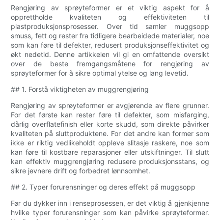
Rengjøring av sprøyteformer er et viktig aspekt for å
opprettholde kvaliteten og effektiviteten til
plastproduksjonsprosesser. Over tid samler muggsopp
smuss, fett og rester fra tidligere bearbeidede materialer, noe
som kan føre til defekter, redusert produksjonseffektivitet og
økt nedetid. Denne artikkelen vil gi en omfattende oversikt
over de beste fremgangsmåtene for rengjøring av
sprøyteformer for å sikre optimal ytelse og lang levetid.
## 1. Forstå viktigheten av muggrengjøring
Rengjøring av sprøyteformer er avgjørende av flere grunner.
For det første kan rester føre til defekter, som misfarging,
dårlig overflatefinish eller korte skudd, som direkte påvirker
kvaliteten på sluttproduktene. For det andre kan former som
ikke er riktig vedlikeholdt oppleve slitasje raskere, noe som
kan føre til kostbare reparasjoner eller utskiftninger. Til slutt
kan effektiv muggrengjøring redusere produksjonsstans, og
sikre jevnere drift og forbedret lønnsomhet.
## 2. Typer forurensninger og deres effekt på muggsopp
Før du dykker inn i renseprosessen, er det viktig å gjenkjenne
hvilke typer forurensninger som kan påvirke sprøyteformer.