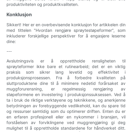
produktiviteten og produktkvaliteten.
Konklusjon
Sikkert! Her er en overbevisende konklusjon for artikkelen din
med tittelen "Hvordan rengjøre sprøytestøpeformer", som
inkluderer forskjellige perspektiver for å engasjere leserne
dine:
---
Avslutningsvis er å opprettholde rensligheten til
sprøyteformer ikke bare et rutinearbeid; det er en viktig
praksis som sikrer lang levetid og effektivitet i
produksjonsprosessen. Fra å forbedre kvaliteten på
sluttproduktene dine til å minimere nedetid forårsaket av
muggforurensning, er regelmessig rengjøring av
støpeformene en investering i produksjonssuksessen. Ved å
ta i bruk de riktige verktøyene og teknikkene, og anerkjenne
betydningen av forebyggende vedlikehold, kan du spare tid
og ressurser samtidig som du optimerer driften. Enten du er
en erfaren profesjonell eller en nykommer i bransjen, vil
forståelsen av forviklingene ved muggrengjøring gi deg
mulighet til å opprettholde standardene for håndverket ditt.