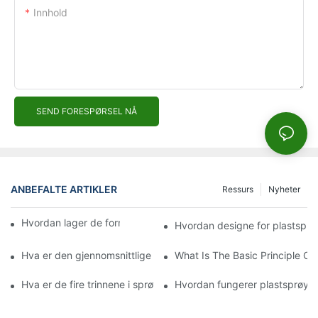
Innhold
SEND FORESPØRSEL NÅ
ANBEFALTE ARTIKLER
Ressurs
Nyheter
Hvordan lager de former for sprøytestøping?
Hvordan designe for plastsprø
Hva er den gjennomsnittlige kostnaden for en sprøytestøpe?
What Is The Basic Principle Of 
Hva er de fire trinnene i sprøytestøping?
Hvordan fungerer plastsprøyt