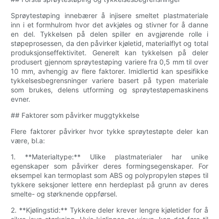
Sprøytestøping innebærer å injisere smeltet plastmateriale
inn i et formhulrom hvor det avkjøles og stivner for å danne
en del. Tykkelsen på delen spiller en avgjørende rolle i
støpeprosessen, da den påvirker kjøletid, materialflyt og total
produksjonseffektivitet. Generelt kan tykkelsen på deler
produsert gjennom sprøytestøping variere fra 0,5 mm til over
10 mm, avhengig av flere faktorer. Imidlertid kan spesifikke
tykkelsesbegrensninger variere basert på typen materiale
som brukes, delens utforming og sprøytestøpemaskinens
evner.
## Faktorer som påvirker muggtykkelse
Flere faktorer påvirker hvor tykke sprøytestøpte deler kan
være, bl.a:
1. **Materialtype:** Ulike plastmaterialer har unike
egenskaper som påvirker deres formingsegenskaper. For
eksempel kan termoplast som ABS og polypropylen støpes til
tykkere seksjoner lettere enn herdeplast på grunn av deres
smelte- og størknende oppførsel.
2. **Kjølingstid:** Tykkere deler krever lengre kjøletider for å