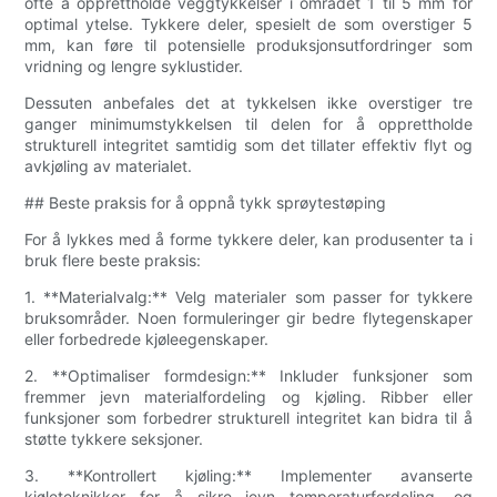
ofte å opprettholde veggtykkelser i området 1 til 5 mm for
optimal ytelse. Tykkere deler, spesielt de som overstiger 5
mm, kan føre til potensielle produksjonsutfordringer som
vridning og lengre syklustider.
Dessuten anbefales det at tykkelsen ikke overstiger tre
ganger minimumstykkelsen til delen for å opprettholde
strukturell integritet samtidig som det tillater effektiv flyt og
avkjøling av materialet.
## Beste praksis for å oppnå tykk sprøytestøping
For å lykkes med å forme tykkere deler, kan produsenter ta i
bruk flere beste praksis:
1. **Materialvalg:** Velg materialer som passer for tykkere
bruksområder. Noen formuleringer gir bedre flytegenskaper
eller forbedrede kjøleegenskaper.
2. **Optimaliser formdesign:** Inkluder funksjoner som
fremmer jevn materialfordeling og kjøling. Ribber eller
funksjoner som forbedrer strukturell integritet kan bidra til å
støtte tykkere seksjoner.
3. **Kontrollert kjøling:** Implementer avanserte
kjøleteknikker for å sikre jevn temperaturfordeling, og