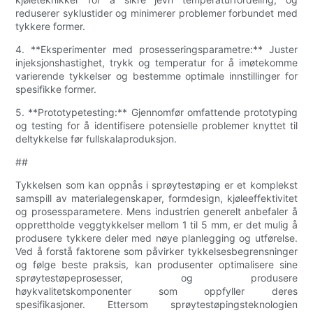
reduserer syklustider og minimerer problemer forbundet med
tykkere former.
4. **Eksperimenter med prosesseringsparametre:** Juster
injeksjonshastighet, trykk og temperatur for å imøtekomme
varierende tykkelser og bestemme optimale innstillinger for
spesifikke former.
5. **Prototypetesting:** Gjennomfør omfattende prototyping
og testing for å identifisere potensielle problemer knyttet til
deltykkelse før fullskalaproduksjon.
##
Tykkelsen som kan oppnås i sprøytestøping er et komplekst
samspill av materialegenskaper, formdesign, kjøleeffektivitet
og prosessparametere. Mens industrien generelt anbefaler å
opprettholde veggtykkelser mellom 1 til 5 mm, er det mulig å
produsere tykkere deler med nøye planlegging og utførelse.
Ved å forstå faktorene som påvirker tykkelsesbegrensninger
og følge beste praksis, kan produsenter optimalisere sine
sprøytestøpeprosesser, og produsere
høykvalitetskomponenter som oppfyller deres
spesifikasjoner. Ettersom sprøytestøpingsteknologien