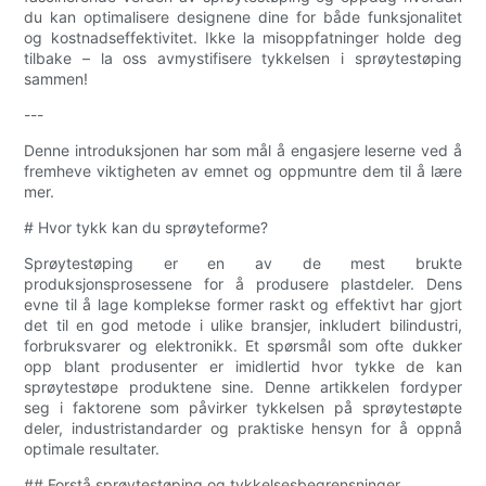
du kan optimalisere designene dine for både funksjonalitet
og kostnadseffektivitet. Ikke la misoppfatninger holde deg
tilbake – la oss avmystifisere tykkelsen i sprøytestøping
sammen!
---
Denne introduksjonen har som mål å engasjere leserne ved å
fremheve viktigheten av emnet og oppmuntre dem til å lære
mer.
# Hvor tykk kan du sprøyteforme?
Sprøytestøping er en av de mest brukte
produksjonsprosessene for å produsere plastdeler. Dens
evne til å lage komplekse former raskt og effektivt har gjort
det til en god metode i ulike bransjer, inkludert bilindustri,
forbruksvarer og elektronikk. Et spørsmål som ofte dukker
opp blant produsenter er imidlertid hvor tykke de kan
sprøytestøpe produktene sine. Denne artikkelen fordyper
seg i faktorene som påvirker tykkelsen på sprøytestøpte
deler, industristandarder og praktiske hensyn for å oppnå
optimale resultater.
## Forstå sprøytestøping og tykkelsesbegrensninger