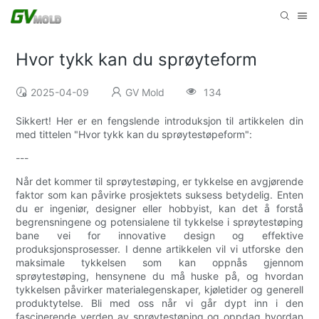
Hvor tykk kan du sprøyteform
2025-04-09
GV Mold
134
Sikkert! Her er en fengslende introduksjon til artikkelen din
med tittelen "Hvor tykk kan du sprøytestøpeform":
---
Når det kommer til sprøytestøping, er tykkelse en avgjørende
faktor som kan påvirke prosjektets suksess betydelig. Enten
du er ingeniør, designer eller hobbyist, kan det å forstå
begrensningene og potensialene til tykkelse i sprøytestøping
bane vei for innovative design og effektive
produksjonsprosesser. I denne artikkelen vil vi utforske den
maksimale tykkelsen som kan oppnås gjennom
sprøytestøping, hensynene du må huske på, og hvordan
tykkelsen påvirker materialegenskaper, kjøletider og generell
produktytelse. Bli med oss ​​når vi går dypt inn i den
fascinerende verden av sprøytestøping og oppdag hvordan