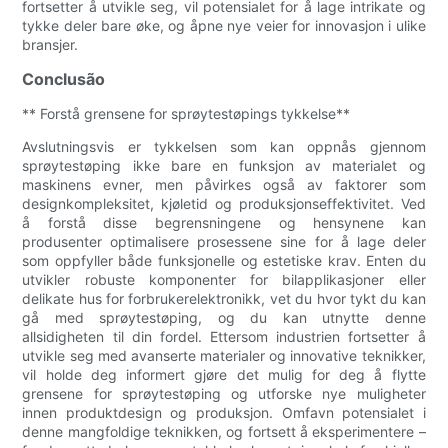
fortsetter å utvikle seg, vil potensialet for å lage intrikate og
tykke deler bare øke, og åpne nye veier for innovasjon i ulike
bransjer.
Conclusão
** Forstå grensene for sprøytestøpings tykkelse**
Avslutningsvis er tykkelsen som kan oppnås gjennom
sprøytestøping ikke bare en funksjon av materialet og
maskinens evner, men påvirkes også av faktorer som
designkompleksitet, kjøletid og produksjonseffektivitet. Ved
å forstå disse begrensningene og hensynene kan
produsenter optimalisere prosessene sine for å lage deler
som oppfyller både funksjonelle og estetiske krav. Enten du
utvikler robuste komponenter for bilapplikasjoner eller
delikate hus for forbrukerelektronikk, vet du hvor tykt du kan
gå med sprøytestøping, og du kan utnytte denne
allsidigheten til din fordel. Ettersom industrien fortsetter å
utvikle seg med avanserte materialer og innovative teknikker,
vil holde deg informert gjøre det mulig for deg å flytte
grensene for sprøytestøping og utforske nye muligheter
innen produktdesign og produksjon. Omfavn potensialet i
denne mangfoldige teknikken, og fortsett å eksperimentere –