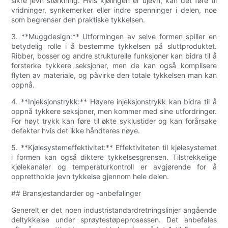
sikre jevn størkning. Hvis kjølingen er ujevn, kan det føre til
vridninger, synkemerker eller indre spenninger i delen, noe
som begrenser den praktiske tykkelsen.
3. **Muggdesign:** Utformingen av selve formen spiller en
betydelig rolle i å bestemme tykkelsen på sluttproduktet.
Ribber, bosser og andre strukturelle funksjoner kan bidra til å
forsterke tykkere seksjoner, men de kan også komplisere
flyten av materiale, og påvirke den totale tykkelsen man kan
oppnå.
4. **Injeksjonstrykk:** Høyere injeksjonstrykk kan bidra til å
oppnå tykkere seksjoner, men kommer med sine utfordringer.
For høyt trykk kan føre til økte syklustider og kan forårsake
defekter hvis det ikke håndteres nøye.
5. **Kjølesystemeffektivitet:** Effektiviteten til kjølesystemet
i formen kan også diktere tykkelsesgrensen. Tilstrekkelige
kjølekanaler og temperaturkontroll er avgjørende for å
opprettholde jevn tykkelse gjennom hele delen.
## Bransjestandarder og -anbefalinger
Generelt er det noen industristandardretningslinjer angående
deltykkelse under sprøytestøpeprosessen. Det anbefales