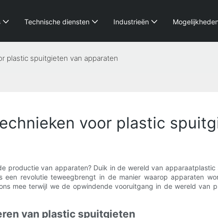
s
Technische diensten
Industrieën
Mogelijkhede
r plastic spuitgieten van apparaten
technieken voor plastic spuit
ij de productie van apparaten? Duik in de wereld van apparaatplasti
es een revolutie teweegbrengt in de manier waarop apparaten wo
ns mee terwijl we de opwindende vooruitgang in de wereld van pla
eren van plastic spuitgieten