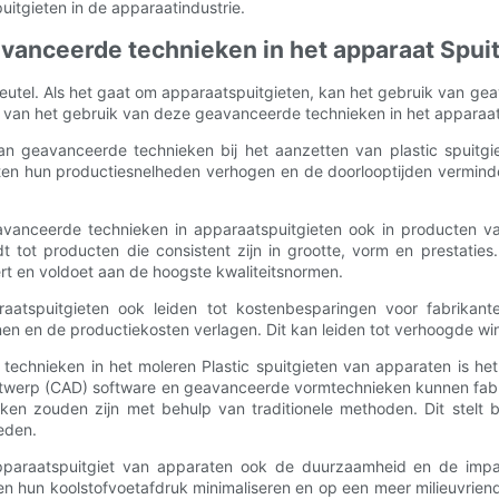
uitgieten in de apparaatindustrie.
avanceerde technieken in het apparaat Spui
sleutel. Als het gaat om apparaatspuitgieten, kan het gebruik van ge
en van het gebruik van deze geavanceerde technieken in het apparaa
n geavanceerde technieken bij het aanzetten van plastic spuitgiete
ten hun productiesnelheden verhogen en de doorlooptijden verminde
eavanceerde technieken in apparaatspuitgieten ook in producten v
 tot producten die consistent zijn in grootte, vorm en prestaties. 
rt en voldoet aan de hoogste kwaliteitsnormen.
atspuitgieten ook leiden tot kostenbesparingen voor fabrikante
jnen en de productiekosten verlagen. Dit kan leiden tot verhoogde w
technieken in het moleren Plastic spuitgieten van apparaten is 
twerp (CAD) software en geavanceerde vormtechnieken kunnen fabr
eiken zouden zijn met behulp van traditionele methoden. Dit stelt b
eden.
paraatspuitgiet van apparaten ook de duurzaamheid en de impac
en hun koolstofvoetafdruk minimaliseren en op een meer milieuvriend