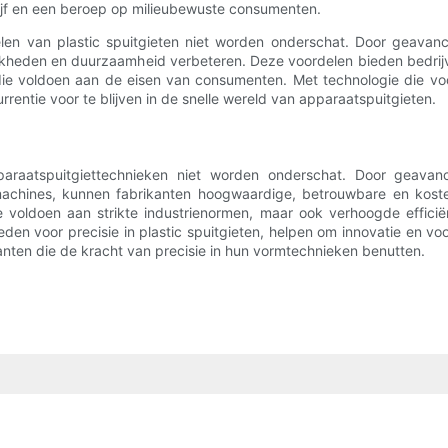
rijf en een beroep op milieubewuste consumenten.
elen van plastic spuitgieten niet worden onderschat. Door geavan
ijkheden en duurzaamheid verbeteren. Deze voordelen bieden bedrijve
ie voldoen aan de eisen van consumenten. Met technologie die voor
ntie voor te blijven in de snelle wereld van apparaatspuitgieten.
araatspuitgiettechnieken niet worden onderschat. Door geavanc
chines, kunnen fabrikanten hoogwaardige, betrouwbare en kosten
ie voldoen aan strikte industrienormen, maar ook verhoogde effic
heden voor precisie in plastic spuitgieten, helpen om innovatie en vo
kanten die de kracht van precisie in hun vormtechnieken benutten.