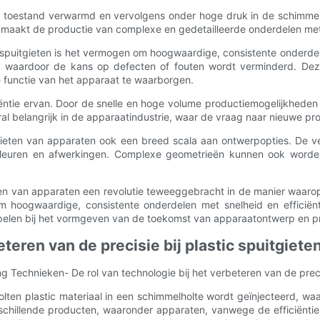
 toestand verwarmd en vervolgens onder hoge druk in de schimmel ge
maakt de productie van complexe en gedetailleerde onderdelen met s
 spuitgieten is het vermogen om hoogwaardige, consistente onderde
, waardoor de kans op defecten of fouten wordt verminderd. Deze 
e functie van het apparaat te waarborgen.
iëntie ervan. Door de snelle en hoge volume productiemogelijkhede
l belangrijk in de apparaatindustrie, waar de vraag naar nieuwe produ
uitgieten van apparaten ook een breed scala aan ontwerpopties. De v
leuren en afwerkingen. Complexe geometrieën kunnen ook worden
en van apparaten een revolutie teweeggebracht in de manier waaro
m hoogwaardige, consistente onderdelen met snelheid en efficiënt
l spelen bij het vormgeven van de toekomst van apparaatontwerp en p
eteren van de precisie bij plastic spuitgiete
ng Technieken- De rol van technologie bij het verbeteren van de preci
olten plastic materiaal in een schimmelholte wordt geïnjecteerd, waa
rschillende producten, waaronder apparaten, vanwege de efficiëntie 