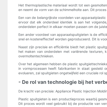
Het thermoplastische materiaal wordt tot een gesmolten
en neemt de vorm van de schimmelholte aan. Dit proces 
Een van de belangrijkste voordelen van apparaatplastic
ervoor dat elk onderdeel identiek is aan het volgende
onderdelen perfect in elkaar moeten passen om de juist
Een ander voordeel van apparaatspuitgieten is de effic
snel en kosteneffectief worden geproduceerd. Dit is voora
Naast zijn precisie en efficiëntie biedt het plastic sp
het maken van onderdelen met variërende texturen, k
overmoltentechnieken.
Over het algemeen hebben de plastic spuitgiettechniek
in vormprocessen heeft fabrikanten in staat gesteld o
evolueren, zal spuitgieten ongetwijfeld een cruciale ro
- De rol van technologie bij het verb
De kracht van precisie: Appliance Plastic Injection Moldi
Plastic spuitgieten is een productieproces waarbij gesm
Dit proces wordt veel gebruikt bij de productie van ve