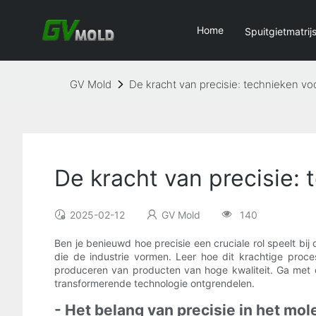
Home
Spuitgietmatrij
GV Mold
De kracht van precisie: technieken voo
De kracht van precisie: 
2025-02-12
GV Mold
140
Ben je benieuwd hoe precisie een cruciale rol speelt b
die de industrie vormen. Leer hoe dit krachtige proc
produceren van producten van hoge kwaliteit. Ga met o
transformerende technologie ontgrendelen.
- Het belang van precisie in het mol