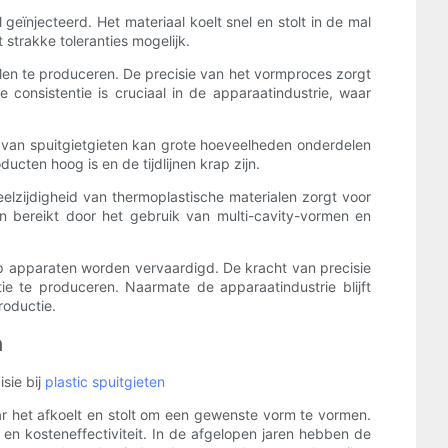
ïnjecteerd. Het materiaal koelt snel en stolt in de mal
trakke toleranties mogelijk.
len te produceren. De precisie van het vormproces zorgt
consistentie is cruciaal in de apparaatindustrie, waar
n van spuitgietgieten kan grote hoeveelheden onderdelen
cten hoog is en de tijdlijnen krap zijn.
eelzijdigheid van thermoplastische materialen zorgt voor
 bereikt door het gebruik van multi-cavity-vormen en
p apparaten worden vervaardigd. De kracht van precisie
ie te produceren. Naarmate de apparaatindustrie blijft
roductie.
n
sie bij
plastic spuitgieten
r het afkoelt en stolt om een ​​gewenste vorm te vormen.
en kosteneffectiviteit. In de afgelopen jaren hebben de