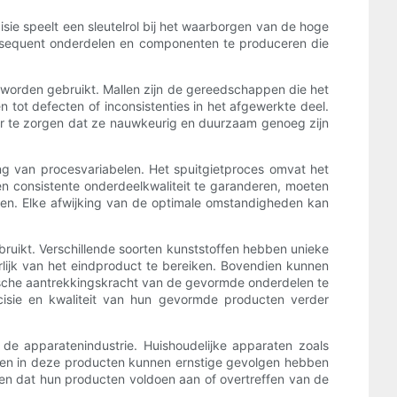
isie speelt een sleutelrol bij het waarborgen van de hoge
 consequent onderdelen en componenten te produceren die
s worden gebruikt. Mallen zijn de gereedschappen die het
 tot defecten of inconsistenties in het afgewerkte deel.
r te zorgen dat ze nauwkeurig en duurzaam genoeg zijn
ring van procesvariabelen. Het spuitgietproces omvat het
n ​​consistente onderdeelkwaliteit te garanderen, moeten
elen. Elke afwijking van de optimale omstandigheden kan
ebruikt. Verschillende soorten kunststoffen hebben unieke
rlijk van het eindproduct te bereiken. Bovendien kunnen
tische aantrekkingskracht van de gevormde onderdelen te
cisie en kwaliteit van hun gevormde producten verder
n de apparatenindustrie. Huishoudelijke apparaten zoals
ngen in deze producten kunnen ernstige gevolgen hebben
en dat hun producten voldoen aan of overtreffen van de