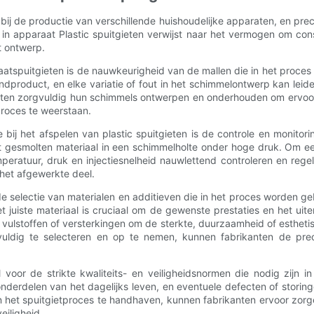
 bij de productie van verschillende huishoudelijke apparaten, en prec
sie in apparaat Plastic spuitgieten verwijst naar het vermogen om
t ontwerp.
aatspuitgieten is de nauwkeurigheid van de mallen die in het proce
product, en elke variatie of fout in het schimmelontwerp kan leiden
anten zorgvuldig hun schimmels ontwerpen en onderhouden om ervoo
roces te weerstaan.
ie bij het afspelen van plastic spuitgieten is de controle en monito
et gesmolten materiaal in een schimmelholte onder hoge druk. Om ee
mperatuur, druk en injectiesnelheid nauwlettend controleren en reg
 het afgewerkte deel.
t de selectie van materialen en additieven die in het proces worden g
juiste materiaal is cruciaal om de gewenste prestaties en het uite
n, vulstoffen of versterkingen om de sterkte, duurzaamheid of esthe
vuldig te selecteren en op te nemen, kunnen fabrikanten de pre
l voor de strikte kwaliteits- en veiligheidsnormen die nodig zijn i
onderdelen van het dagelijks leven, en eventuele defecten of stori
n het spuitgietproces te handhaven, kunnen fabrikanten ervoor zorg
eiligheid.