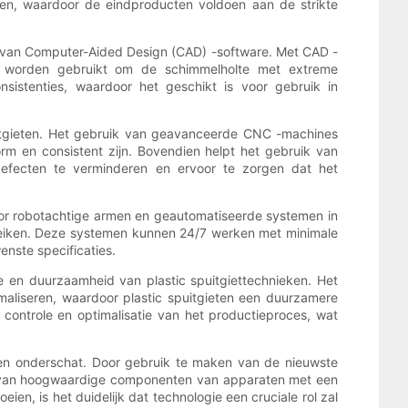
eken, waardoor de eindproducten voldoen aan de strikte
uik van Computer-Aided Design (CAD) -software. Met CAD -
n worden gebruikt om de schimmelholte met extreme
nsistenties, waardoor het geschikt is voor gebruik in
itgieten. Het gebruik van geavanceerde CNC -machines
rm en consistent zijn. Bovendien helpt het gebruik van
efecten te verminderen en ervoor te zorgen dat het
 Door robotachtige armen en geautomatiseerde systemen in
ereiken. Deze systemen kunnen 24/7 werken met minimale
nste specificaties.
ie en duurzaamheid van plastic spuitgiettechnieken. Het
maliseren, waardoor plastic spuitgieten een duurzamere
controle en optimalisatie van het productieproces, wat
rden onderschat. Door gebruik te maken van de nieuwste
en van hoogwaardige componenten van apparaten met een
n, is het duidelijk dat technologie een cruciale rol zal