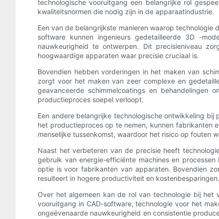
technologische vooruitgang een belangrijke rol gespee
kwaliteitsnormen die nodig zijn in de apparaatindustrie.
Een van de belangrijkste manieren waarop technologie de
software kunnen ingenieurs gedetailleerde 3D -mo
nauwkeurigheid te ontwerpen. Dit precisieniveau zorg
hoogwaardige apparaten waar precisie cruciaal is.
Bovendien hebben vorderingen in het maken van schim
zorgt voor het maken van zeer complexe en gedetaillee
geavanceerde schimmelcoatings en behandelingen om
productieproces soepel verloopt.
Een andere belangrijke technologische ontwikkeling bij 
het productieproces op te nemen, kunnen fabrikanten e
menselijke tussenkomst, waardoor het risico op fouten w
Naast het verbeteren van de precisie heeft technologie
gebruik van energie-efficiënte machines en processen 
optie is voor fabrikanten van apparaten. Bovendien zo
resulteert in hogere productiviteit en kostenbesparingen
Over het algemeen kan de rol van technologie bij het 
vooruitgang in CAD-software, technologie voor het ma
ongeëvenaarde nauwkeurigheid en consistentie produceren