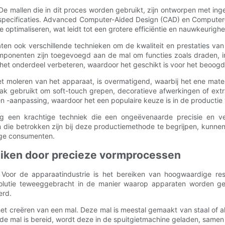
 De mallen die in dit proces worden gebruikt, zijn ontworpen met ing
te specificaties. Advanced Computer-Aided Design (CAD) en Comput
optimaliseren, wat leidt tot een grotere efficiëntie en nauwkeurighe
ten ook verschillende technieken om de kwaliteit en prestaties van
omponenten zijn toegevoegd aan de mal om functies zoals draden, in
n het onderdeel verbeteren, waardoor het geschikt is voor het beoog
et moleren van het apparaat, is overmatigend, waarbij het ene mat
ak gebruikt om soft-touch grepen, decoratieve afwerkingen of extra
 en -aanpassing, waardoor het een populaire keuze is in de productie
g een krachtige techniek die een ongeëvenaarde precisie en ve
die betrokken zijn bij deze productiemethode te begrijpen, kunne
ige consumenten.
reiken door precieze vormprocessen
 Voor de apparaatindustrie is het bereiken van hoogwaardige resu
volutie teweeggebracht in de manier waarop apparaten worden 
erd.
het creëren van een mal. Deze mal is meestal gemaakt van staal of
e mal is bereid, wordt deze in de spuitgietmachine geladen, samen