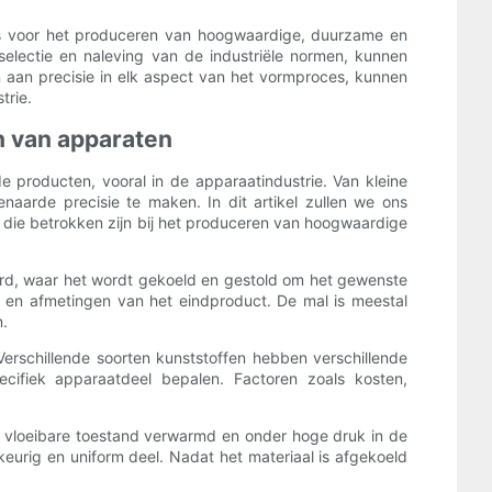
l is voor het produceren van hoogwaardige, duurzame en
electie en naleving van de industriële normen, kunnen
n aan precisie in elk aspect van het vormproces, kunnen
trie.
en van apparaten
de producten, vooral in de apparaatindustrie. Van kleine
arde precisie te maken. In dit artikel zullen we ons
 die betrokken zijn bij het produceren van hoogwaardige
eerd, waar het wordt gekoeld en gestold om het gewenste
 en afmetingen van het eindproduct. De mal is meestal
n.
Verschillende soorten kunststoffen hebben verschillende
pecifiek apparaatdeel bepalen. Factoren zoals kosten,
en vloeibare toestand verwarmd en onder hoge druk in de
keurig en uniform deel. Nadat het materiaal is afgekoeld