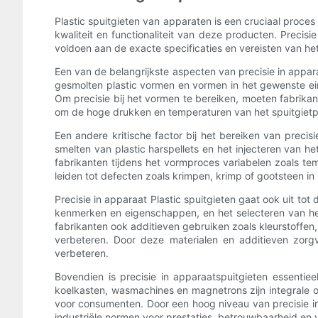
Plastic spuitgieten van apparaten is een cruciaal proces
kwaliteit en functionaliteit van deze producten. Preci
voldoen aan de exacte specificaties en vereisten van he
Een van de belangrijkste aspecten van precisie in appar
gesmolten plastic vormen en vormen in het gewenste eind
Om precisie bij het vormen te bereiken, moeten fabrik
om de hoge drukken en temperaturen van het spuitgietp
Een andere kritische factor bij het bereiken van precis
smelten van plastic harspellets en het injecteren van h
fabrikanten tijdens het vormproces variabelen zoals te
leiden tot defecten zoals krimpen, krimp of gootsteen in
Precisie in apparaat Plastic spuitgieten gaat ook uit to
kenmerken en eigenschappen, en het selecteren van het 
fabrikanten ook additieven gebruiken zoals kleurstoffe
verbeteren. Door deze materialen en additieven zorg
verbeteren.
Bovendien is precisie in apparaatspuitgieten essentiee
koelkasten, wasmachines en magnetrons zijn integrale 
voor consumenten. Door een hoog niveau van precisie i
industriële normen voor prestaties, betrouwbaarheid en v