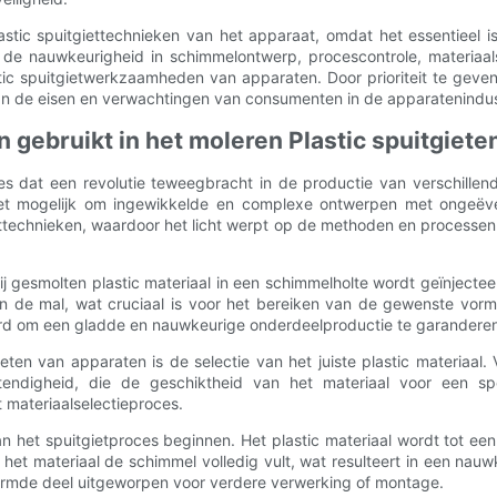
plastic spuitgiettechnieken van het apparaat, omdat het essentiee
de nauwkeurigheid in schimmelontwerp, procescontrole, materiaals
stic spuitgietwerkzaamheden van apparaten. Door prioriteit te geve
an de eisen en verwachtingen van consumenten in de apparatenindus
n gebruikt in het moleren Plastic spuitgiet
ces dat een revolutie teweegbracht in de productie van verschillen
t mogelijk om ingewikkelde en complexe ontwerpen met ongeëvena
iettechnieken, waardoor het licht werpt op de methoden en processen
bij gesmolten plastic materiaal in een schimmelholte wordt geïnject
n de mal, wat cruciaal is voor het bereiken van de gewenste vorm
rd om een ​​gladde en nauwkeurige onderdeelproductie te garandere
ten van apparaten is de selectie van het juiste plastic materiaal. 
bestendigheid, die de geschiktheid van het materiaal voor een s
 materiaalselectieproces.
kan het spuitgietproces beginnen. Het plastic materiaal wordt tot e
het materiaal de schimmel volledig vult, wat resulteert in een nauw
ormde deel uitgeworpen voor verdere verwerking of montage.