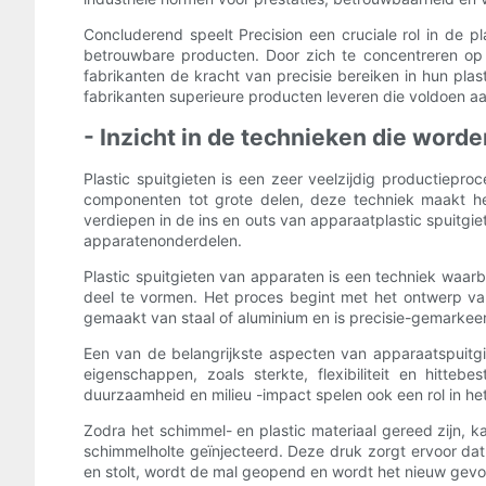
Concluderend speelt Precision een cruciale rol in de 
betrouwbare producten. Door zich te concentreren op 
fabrikanten de kracht van precisie bereiken in hun pla
fabrikanten superieure producten leveren die voldoen a
- Inzicht in de technieken die worde
Plastic spuitgieten is een zeer veelzijdig productiepro
componenten tot grote delen, deze techniek maakt he
verdiepen in de ins en outs van apparaatplastic spuitg
apparatenonderdelen.
Plastic spuitgieten van apparaten is een techniek waar
deel te vormen. Het proces begint met het ontwerp va
gemaakt van staal of aluminium en is precisie-gemarkee
Een van de belangrijkste aspecten van apparaatspuitgie
eigenschappen, zoals sterkte, flexibiliteit en hitte
duurzaamheid en milieu -impact spelen ook een rol in het
Zodra het schimmel- en plastic materiaal gereed zijn, 
schimmelholte geïnjecteerd. Deze druk zorgt ervoor dat 
en stolt, wordt de mal geopend en wordt het nieuw gev