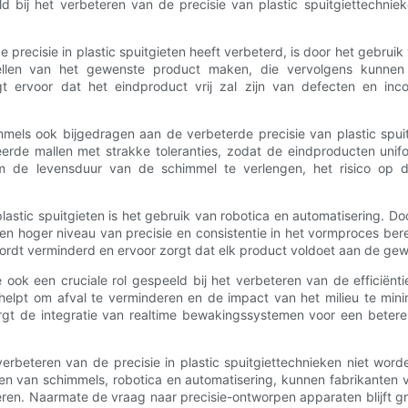
ld bij het verbeteren van de precisie van plastic spuitgiettechni
 precisie in plastic spuitgieten heeft verbeterd, is door het gebr
dellen van het gewenste product maken, die vervolgens kunne
t ervoor dat het eindproduct vrij zal zijn van defecten en inco
mels ook bijgedragen aan de verbeterde precisie van plastic spu
rde mallen met strakke toleranties, zodat de eindproducten unifo
 de levensduur van de schimmel te verlengen, het risico op d
plastic spuitgieten is het gebruik van robotica en automatisering.
en hoger niveau van precisie en consistentie in het vormproces b
ordt verminderd en ervoor zorgt dat elk product voldoet aan de gewe
 ook een cruciale rol gespeeld bij het verbeteren van de efficiënt
helpt om afval te verminderen en de impact van het milieu te mini
rgt de integratie van realtime bewakingssystemen voor een betere 
.
verbeteren van de precisie in plastic spuitgiettechnieken niet wo
ken van schimmels, robotica en automatisering, kunnen fabrikant
. Naarmate de vraag naar precisie-ontworpen apparaten blijft groeie