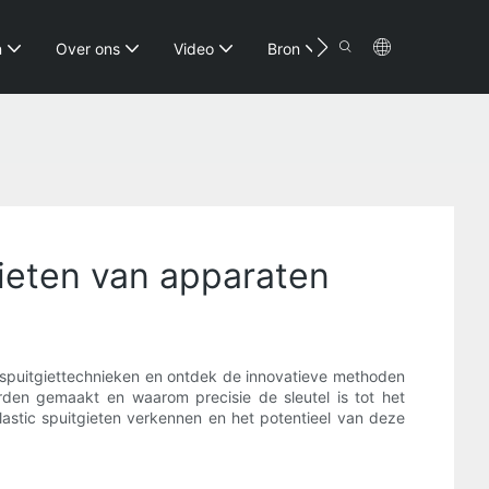
Contact
n
Over ons
Video
Bron
gieten van apparaten
c spuitgiettechnieken en ontdek de innovatieve methoden
rden gemaakt en waarom precisie de sleutel is tot het
stic spuitgieten verkennen en het potentieel van deze