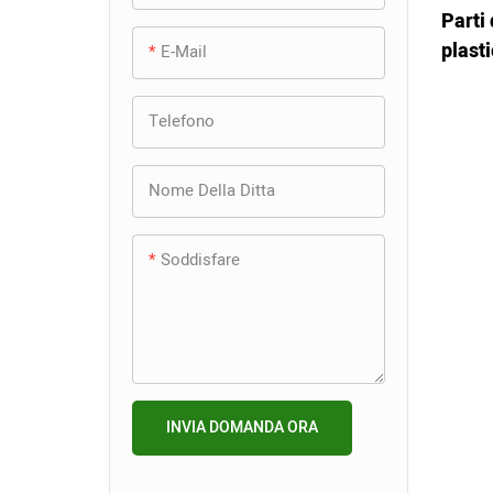
+
Stampo per aspirapolvere
Parti
industriale
ricarica per auricolari
plast
E-Mail
wireless
Stampo per spazzatrice
Stampo per iniezione
Stampo per stampante
elett
+
automobilistica
Stampo per accessori per
Stampo per cassetto del
Telefono
Stampo per stampante 先
microfono
frigorifero
Stampo ad iniezione per
不要
Stampo per pannello
+
articoli casalinghi
Stampo per custodia per
portiera auto
Nome Della Ditta
Stampo per parti del router
Stampo per ingranaggi in
fotocamera
Singolo & Stampo multicavità
plastica
Stampo per luce
Stampo per pattumiera
Soddisfare
Stampo per custodia per
automatica
Stampo a canale caldo
Stampo per propulsore
Stampo per iniezione
proiettore
marino
Stampo per tergicristallo
caffettiera
Stampo 2K
Stampo per lenti in PMMA
Stampo per parti di
Stampo per specchietto
Stampo ad iniezione per
Stampo di precisione
Stampo per guscio di topo
distributori automatici
retrovisore automobilistico
cassetti
INVIA DOMANDA ORA
Stampo per sovrastampaggio
Stampo per raccordi per
Stampo per rivestimenti
Stampo ad iniezione per
tubi
interni automobilistici
parti doccia
Inserisci lo stampo