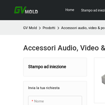
Home
Stampo ad iniez
GV Mold
Prodotti
Accessori audio, video & por
Accessori Audio, Video & 
Stampo ad iniezione
+
Stampo per elettrodomestici
Invia la tua richiesta
Stampo per elettronica di
Stampo televisivo
+
consumo
Stampo per asciugacapelli
Nome
Stampo ad iniezione
Stampo per scatola di