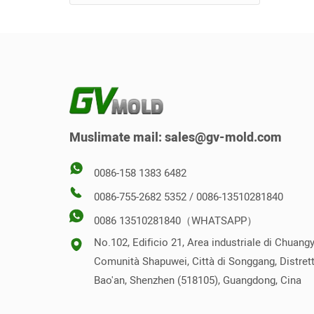
Stampo per mensola
Stampo svitante
portaoggetti a parete
Stampo per pila
Stampo per sedile WC
Stampo inverso
Stampo verticale
Muslimate mail:
sales@gv-mold.com
0086-158 1383 6482
0086-755-2682 5352 / 0086-13510281840
0086 13510281840（WHATSAPP）
No.102, Edificio 21, Area industriale di Chuangy
Comunità Shapuwei, Città di Songgang, Distrett
Bao'an, Shenzhen (518105), Guangdong, Cina