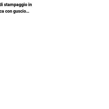
 di stampaggio in
ica con guscio
ronico in ABS