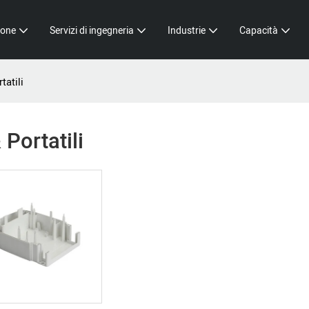
ione
Servizi di ingegneria
Industrie
Capacità
tatili
Portatili