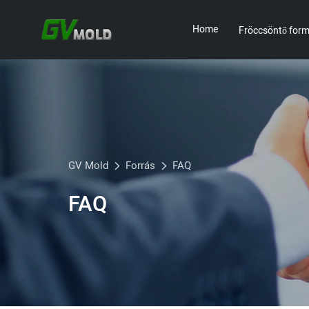
Home
Fröccsöntő for
GV Mold
Forrás
FAQ
FAQ