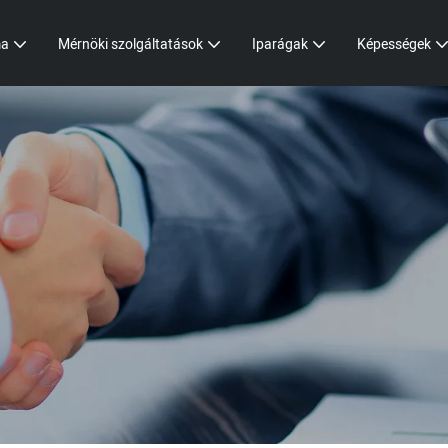
ma
Mérnöki szolgáltatások
Iparágak
Képességek