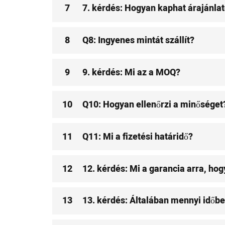
7
7. kérdés: Hogyan kaphat árajánlato
8
Q8: Ingyenes mintát szállít?
9
9. kérdés: Mi az a MOQ?
10
Q10: Hogyan ellenőrzi a minőséget
11
Q11: Mi a fizetési határidő?
12
12. kérdés: Mi a garancia arra, hog
13
13. kérdés: Általában mennyi időbe