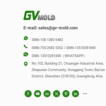
E-mail:
sales@gv-mold.com
0086-158 1383 6482
0086-755-2682 5352 / 0086-13510281840
0086 13510281840（WHATSAPP）
No.102, Building 21, Chuangye Industrial Area,
Shapuwei Community, Songgang Town, Bao'an
District, Shenzhen (518105), Guangdong, Kína