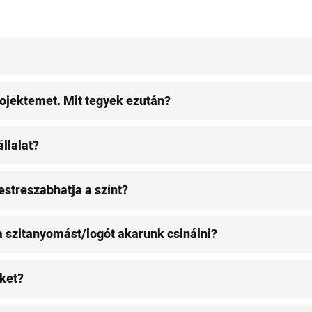
rojektemet. Mit tegyek ezután?
llalat?
estreszabhatja a színt?
ha szitanyomást/logót akarunk csinálni?
éket?