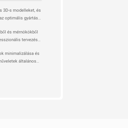
s 3D-s modelleket, és
 az optimális gyártási
dekében
kből és mérnökökből
esszionális tervezési
t
k minimalizálása és
műveletek általános
ének és
ének növelése