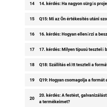
14
14. kérdés: Ha nagyon sürgős proje
15
Q15: Mi az Ön értékesítés utáni sz
16
16. kérdés: Hogyan ellenőrzi a bes
17
17. kérdés: Milyen típusú tesztelő
18
Q18: Szállítás előtt teszteli a formá
19
Q19: Hogyan csomagolja a formát 
20. kérdés: A festést, galvanizál
20
a termékeimet?