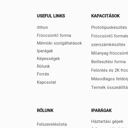
USEFUL LINKS
KAPACITÁSOK
itthon
Prototípuskészíté
Fröccsöntő forma
Fröccsöntő format
Mérnöki szolgáltatások
szerszámkészítés
Iparágak
Műanyag fröccsön
Képességek
Beillesztési forma
Rólunk
Felöntés és 2K frö
Forrás
Másodlagos feldol
Kapcsolat
Termék összeállít
RÓLUNK
IPARÁGAK
Háztartási gépek
Felszereléslista