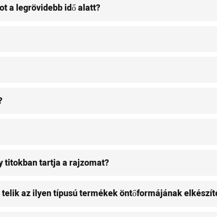
t a legrövidebb idő alatt?
?
y titokban tartja a rajzomat?
 telik az ilyen típusú termékek öntőformájának elkészí