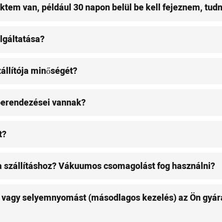
ktem van, például 30 napon belül be kell fejeznem, tudn
olgáltatása?
zállítója minőségét?
 berendezései vannak?
t?
a szállításhoz? Vákuumos csomagolást fog használni?
ást vagy selyemnyomást (másodlagos kezelés) az Ön gyár