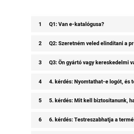
1
Q1: Van e-katalógusa?
2
Q2: Szeretném veled elindítani a p
3
Q3: Ön gyártó vagy kereskedelmi vá
4
4. kérdés: Nyomtathat-e logót, és t
5
5. kérdés: Mit kell biztosítanunk, 
6
6. kérdés: Testreszabhatja a term