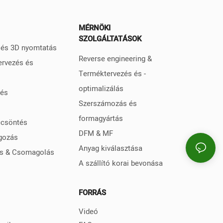
MÉRNÖKI
SZOLGÁLTATÁSOK
s és 3D nyomtatás
Reverse engineering &
ervezés és
Terméktervezés és -
optimalizálás
tés
Szerszámozás és
formagyártás
ccsöntés
DFM & MF
gozás
Anyag kiválasztása
ás & Csomagolás
A szállító korai bevonása
FORRÁS
Videó