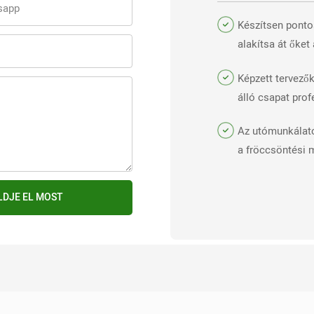
sapp
Készítsen ponto
alakítsa át őket
hatékonyság ér
Képzett tervező
álló csapat prof
támogatást nyúj
Az utómunkálato
a fröccsöntési 
termelékenység
jövedelmezőség
LDJE EL MOST