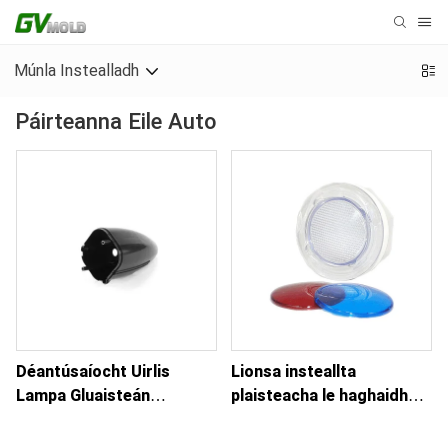
Múnla Instealladh
Páirteanna Eile Auto
Déantúsaíocht Uirlis
Lionsa insteallta
Lampa Gluaisteán
plaisteacha le haghaidh
Instealladh Plaisteacha
gabhálais soilsithe
gluaisteán